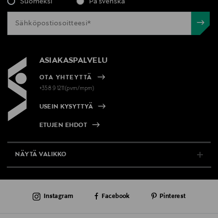
Suomeksi
På svenska
ASIAKASPALVELU
OTA YHTEYTTÄ
+358 9 1211(pvm/mpm)
USEIN KYSYTTYÄ
ETUJEN EHDOT
NÄYTÄ VALIKKO
TUKI & INFO
Instagram
Facebook
Pinterest
AJANKOHTAISTA