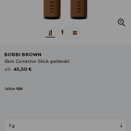
BOBBI BROWN
Skin Corrector Stick-peiteväri
Original Price
45,50 €
alk.
Valitse
Väri
null
null