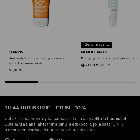
JÄSENETU –25%
CLARINS
MOROCCANOIL
Sun Body Youth protecting sunscreen
Purifying Scrub -hiuspohjakuorinta
spf50+ -aurinkovoide
Discounted Price
Original Price
27,00 €
36,00 €
Original Price
35,00 €
TILAA UUTISKIRJE
–
ETUSI
–
10 %
Uutiskirjeestämme löydät parhaat edut ja ajankohtaiset uutuudet.
Uutena tilaajana lähetämme sinulle etukoodin, jolla saat 10 %:n
alennuksen normaalihintaisesta kertaostoksesta.