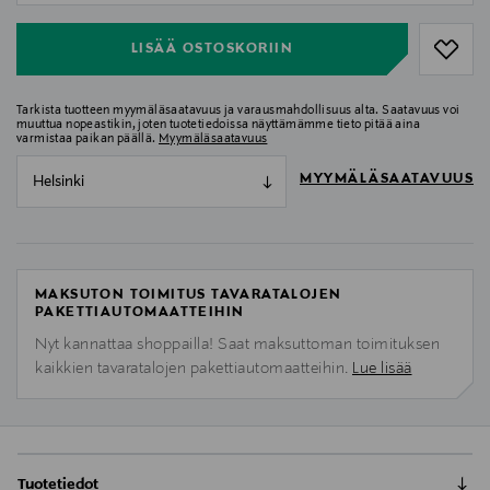
LISÄÄ OSTOSKORIIN
Tarkista tuotteen myymäläsaatavuus ja varausmahdollisuus alta. Saatavuus voi
muuttua nopeastikin, joten tuotetiedoissa näyttämämme tieto pitää aina
varmistaa paikan päällä.
Myymäläsaatavuus
MYYMÄLÄSAATAVUUS
Helsinki
MAKSUTON TOIMITUS TAVARATALOJEN
PAKETTIAUTOMAATTEIHIN
Nyt kannattaa shoppailla! Saat maksuttoman toimituksen
kaikkien tavaratalojen pakettiautomaatteihin.
Lue lisää
Tuotetiedot