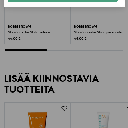
Valmistajan osoite
Hämeentie 15, 00500, Helsinki, Finland
BOBBI BROWN
BOBBI BROWN
Digitaalinen osoite
Skin Corrector Stick-peiteväri
Skin Concealer Stick -peitevoide
Original Price
Original Price
44,00 €
46,00 €
csfinland@fi.estee.com
Avainsanat
Bobbi Brown, peiteväri, meikki
LISÄÄ KIINNOSTAVIA
TUOTTEITA