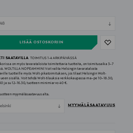
ull
148
ull
LISÄÄ OSTOSKORIIN
ETI SAATAVILLA
TOIMITUS 1-4 ARKIPÄIVÄSSÄ
korissa on myös tavarataloista toimitettavia tuotteita, on toimitusaika 3–7
ää. WOLTILLA NOPEAMMIN! Voit valita Helsingin tavaratalosta
aville tuotteille myös Wolt-pikatoimituksen, jos tilaat Helsingin Wolt-
lueen sisällä. Voit tehdä Wolt-tilauksia verkkokaupassa ma–pe 10–18.30,
.30 ja su 12–16.30, tuotteen minimiarvo 40 €.
 tuotteen myymäläsaatavuus alta.
MYYMÄLÄSAATAVUUS
elsinki