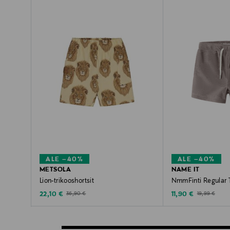
ALE –40%
ALE –40%
METSOLA
NAME IT
Lion-trikooshortsit
NmmFinti Regular T
Discounted Price
Discounted Price
Original Price
Original Price
22,10 €
11,90 €
36,90 €
19,99 €