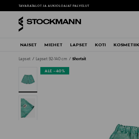
TAVARATALOT JA AUKIOLOAJAT
PALVELUT
NAISET
MIEHET
LAPSET
KOTI
KOSMETII
Lapset
Lapset 92-140 cm
Shortsit
ALE –40%