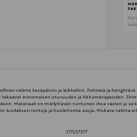
MAK
PAK
Nyt 
kaik
llinen valinta kesäpäiviin ja leikkeihin. Pehmeä ja hengittä
ahje takaavat erinomaisen istuvuuden ja liikkumavapauden. Sho
siin. Materiaali on miellyttävän tuntuinen ihoa vasten ja se k
iin luodaksesi rentoja ja huolettomia asuja. Mukava valinta a
177237377