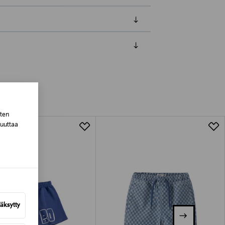
luessa tuotteen vastaanottamisesta.
tuotteen koosta riippuen
sten
lla valittuun osoitteeseen.
muuttaa
äksytty