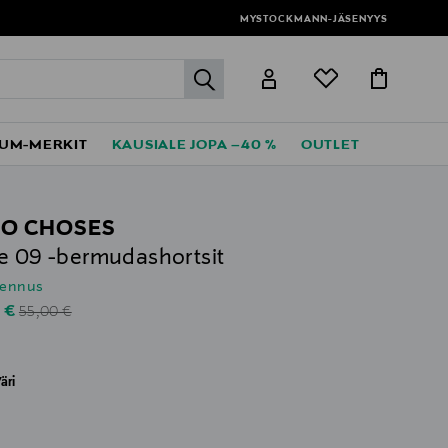
MYSTOCKMANN-JÄSENYYS
label.header.go
UM-MERKIT
KAUSIALE JOPA –40 %
OUTLET
O CHOSES
e 09 -bermudashortsit
lennus
Original Price
unted Price
0 €
55,00 €
äri