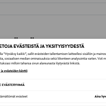
0,00 €
inen tilaukseesi. Voit palauttaa tilaamasi tuotteen 30 vuorokauden ku
0,00 € – 4,90 €
rvitse ilmoittaa palautuksesta etukäteen.
ÖS NÄISTÄ
7,90 €–50,00 € kuljetusyhtiöstä ja 
IETOJA EVÄSTEISTÄ JA YKSITYISYYDESTÄ
la “Hyväksy kaikki”, sallit evästeiden tallentamisen laitteellesi sisällön ja maino
Alk. 6,90 €, kun toimitus on saatavi
tia, sosiaalisen median ominaisuuksia sekä liikenteen analysointia varten. Voit 
uksiasi milloin tahansa sivun alareunasta löytyvästä linkistä.
 ja evästeiden käyttö
SE EVÄSTERYHMIÄ
ttämättömät evästeet
Aina hyv