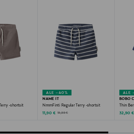
ALE –40%
ALE 
NAME IT
BOBO 
erry -shortsit
NmmFinti Regular Terry -shortsit
Thin Ber
Discounted Price
Discoun
Original Price
11,90 €
32,90 
19,99 €