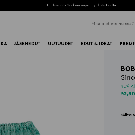
Lue lisää MyStockmann-jäsenyydestä
täältä
KKA
JÄSENEDUT
UUTUUDET
EDUT & IDEAT
PREMI
BOB
Sinc
40% A
Disco
32,9
Valitse
V