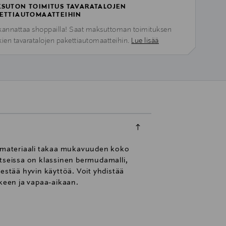
SUTON TOIMITUS TAVARATALOJEN
ETTIAUTOMAATTEIHIN
kannattaa shoppailla! Saat maksuttoman toimituksen
kien tavaratalojen pakettiautomaatteihin.
Lue lisää
vä materiaali takaa mukavuuden koko
rtseissa on klassinen bermudamalli,
estää hyvin käyttöä. Voit yhdistää
rkeen ja vapaa-aikaan.