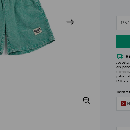
n
135-
n
H
Jos ostos
arkipäiv
toimitett
palvelua
la 10–17
Tarkista
H