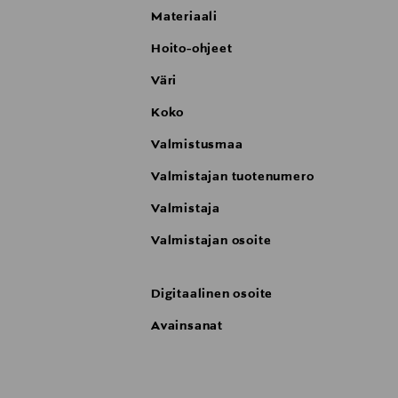
Materiaali
Hoito-ohjeet
Väri
Koko
Valmistusmaa
Valmistajan tuotenumero
Valmistaja
Valmistajan osoite
Digitaalinen osoite
Avainsanat