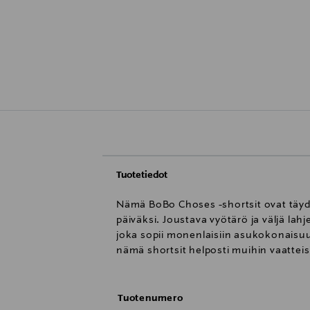
Tuotetiedot
Nämä BoBo Choses -shortsit ovat täyde
päiväksi. Joustava vyötärö ja väljä l
joka sopii monenlaisiin asukokonaisuuk
nämä shortsit helposti muihin vaatteis
Tuotenumero