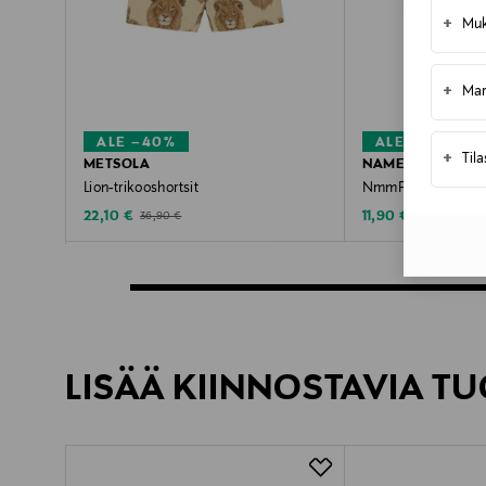
+
Muk
+
Mar
ALE –40%
ALE –40%
+
Til
METSOLA
NAME IT
Lion-trikooshortsit
NmmFinti Regular T
Discounted Price
Discounted Price
Original Price
Original Price
22,10 €
11,90 €
36,90 €
19,99 €
LISÄÄ KIINNOSTAVIA TU