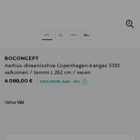
BOCONCEPT
Aarhus-divaanisohva Copenhagen-kangas 3310
valkoinen / tammi L 262 cm / vasen
Original Price
4 099,00 €
OSTA 1000€, SAAT –15%
Valitse
Väri
null