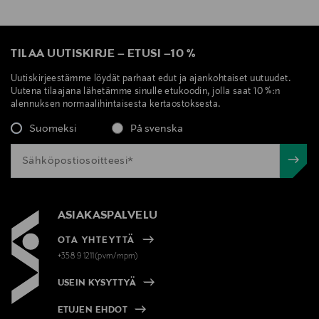
TILAA UUTISKIRJE
–
ETUSI
–
10 %
Uutiskirjeestämme löydät parhaat edut ja ajankohtaiset uutuudet.
Uutena tilaajana lähetämme sinulle etukoodin, jolla saat 10 %:n
alennuksen normaalihintaisesta kertaostoksesta.
Suomeksi
På svenska
ASIAKASPALVELU
OTA YHTEYTTÄ
+358 9 1211(pvm/mpm)
USEIN KYSYTTYÄ
ETUJEN EHDOT