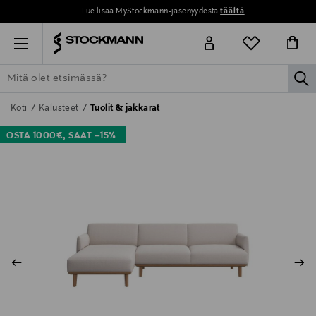
Lue lisää MyStockmann-jäsenyydestä
täältä
Menu
la
ETSI KAIKKI
NAISET
MIEHET
LAPSET
KOTI
KOSMETIIK
Koti
Kalusteet
Tuolit & jakkarat
OSTA 1000€, SAAT –15%