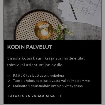
Digitaalinen osoite
https://www.boconcept.com/en-us/customer-
service/
KODIN PALVELUT
Sisusta kotisi kauniiksi ja suunnittele tilat
toimiviksi asiantuntijan avulla.
Räätälöity sisustussuunnitelma
Tuote-ehdotukset kattavasta valikoimastamme
Maksuton sisustushankintojen yhteydessä
TUTUSTU JA VARAA AIKA