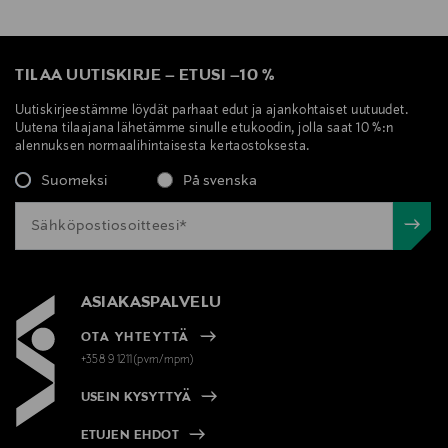
TILAA UUTISKIRJE
–
ETUSI
–
10 %
Uutiskirjeestämme löydät parhaat edut ja ajankohtaiset uutuudet.
Uutena tilaajana lähetämme sinulle etukoodin, jolla saat 10 %:n
alennuksen normaalihintaisesta kertaostoksesta.
Suomeksi
På svenska
ASIAKASPALVELU
OTA YHTEYTTÄ
+358 9 1211(pvm/mpm)
USEIN KYSYTTYÄ
ETUJEN EHDOT