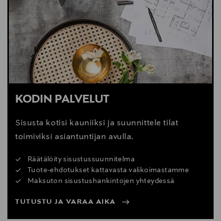
Digitaalinen osoite
https://www.boconcept.com/en-us/customer-
service/
KODIN PALVELUT
Sisusta kotisi kauniiksi ja suunnittele tilat
toimiviksi asiantuntijan avulla.
Räätälöity sisustussuunnitelma
Tuote-ehdotukset kattavasta valikoimastamme
Maksuton sisustushankintojen yhteydessä
TUTUSTU JA VARAA AIKA