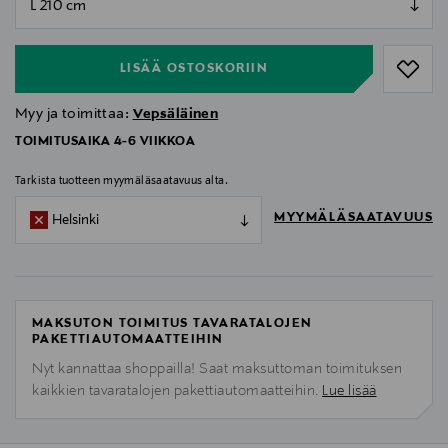
null
LISÄÄ OSTOSKORIIN
Myy ja toimittaa:
Vepsäläinen
TOIMITUSAIKA 4-6 VIIKKOA
Tarkista tuotteen myymäläsaatavuus alta.
MYYMÄLÄSAATAVUUS
Helsinki
MAKSUTON TOIMITUS TAVARATALOJEN
PAKETTIAUTOMAATTEIHIN
Nyt kannattaa shoppailla! Saat maksuttoman toimituksen
kaikkien tavaratalojen pakettiautomaatteihin.
Lue lisää