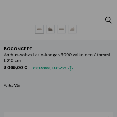
BOCONCEPT
Aarhus-sohva Lazio-kangas 3090 valkoinen / tammi
L 210 cm
Original Price
3 069,00 €
OSTA 1000€, SAAT –15%
Valitse
Väri
null