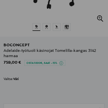
BOCONCEPT
Adelaide-työtuoli käsinojat Tomelilla-kangas 3142
harmaa
Original Price
759,00 €
OSTA 1000€, SAAT –15%
Valitse
Väri
null