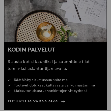
Digitaalinen osoite
https://www.boconcept.com/en-us/customer-
service/
KODIN PALVELUT
Sisusta kotisi kauniiksi ja suunnittele tilat
toimiviksi asiantuntijan avulla.
Räätälöity sisustussuunnitelma
Tuote-ehdotukset kattavasta valikoimastamme
Maksuton sisustushankintojen yhteydessä
TUTUSTU JA VARAA AIKA