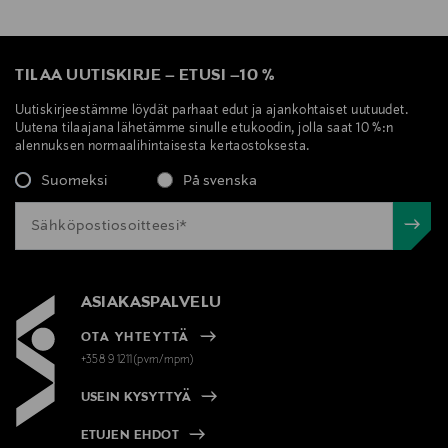
TILAA UUTISKIRJE
–
ETUSI
–
10 %
Uutiskirjeestämme löydät parhaat edut ja ajankohtaiset uutuudet.
Uutena tilaajana lähetämme sinulle etukoodin, jolla saat 10 %:n
alennuksen normaalihintaisesta kertaostoksesta.
Suomeksi
På svenska
ASIAKASPALVELU
OTA YHTEYTTÄ
+358 9 1211(pvm/mpm)
USEIN KYSYTTYÄ
ETUJEN EHDOT