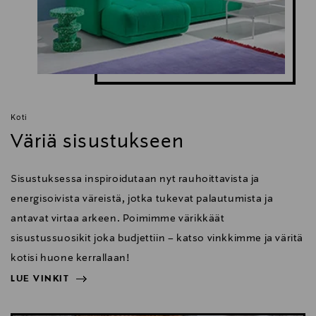
Koti
Väriä sisustukseen
Sisustuksessa inspiroidutaan nyt rauhoittavista ja
energisoivista väreistä, jotka tukevat palautumista ja
antavat virtaa arkeen. Poimimme värikkäät
sisustussuosikit joka budjettiin – katso vinkkimme ja väritä
kotisi huone kerrallaan!
LUE VINKIT
NÄYTÄ VÄHEMMÄN