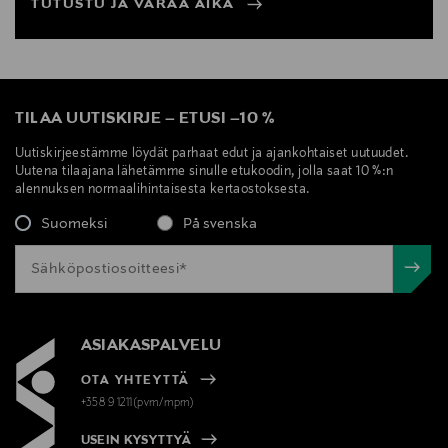
TUTUSTU JA VARAA AIKA
TILAA UUTISKIRJE
–
ETUSI
–
10 %
Uutiskirjeestämme löydät parhaat edut ja ajankohtaiset uutuudet.
Uutena tilaajana lähetämme sinulle etukoodin, jolla saat 10 %:n
alennuksen normaalihintaisesta kertaostoksesta.
Suomeksi
På svenska
ASIAKASPALVELU
OTA YHTEYTTÄ
+358 9 1211(pvm/mpm)
USEIN KYSYTTYÄ