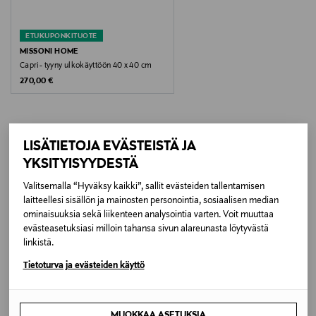
Koko
ETUKUPONKITUOTE
40 x 40 cm
MISSONI HOME
Capri- tyyny ulkokäyttöön 40 x 40 cm
Original Price
270,00 €
Valmistusmaa
Tanska
Valmistajan tuotenumero
LISÄTIETOJA EVÄSTEISTÄ JA
LISÄÄ KIINNOSTAVIA
YKSITYISYYDESTÄ
VP0023011817
TUOTTEITA
Valitsemalla “Hyväksy kaikki”, sallit evästeiden tallentamisen
Valmistaja
laitteellesi sisällön ja mainosten personointia, sosiaalisen median
ominaisuuksia sekä liikenteen analysointia varten. Voit muuttaa
BoConcept A/S
evästeasetuksiasi milloin tahansa sivun alareunasta löytyvästä
linkistä.
Valmistajan osoite
Tietoturva ja evästeiden käyttö
Fabriksvej 4, DK-6870 Ølgod, Denmark
MUOKKAA ASETUKSIA