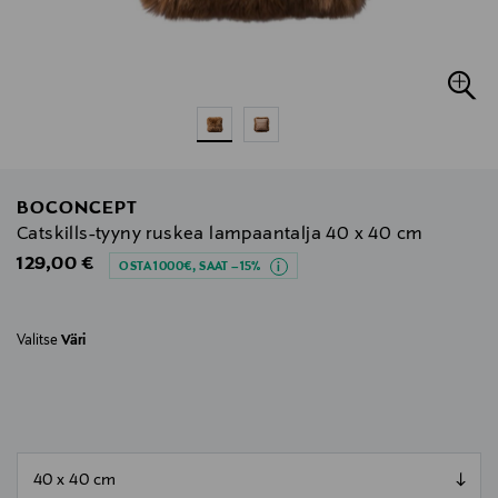
BOCONCEPT
Catskills-tyyny ruskea lampaantalja 40 x 40 cm
Original Price
129,00 €
OSTA 1000€, SAAT –15%
Valitse
Väri
null
null