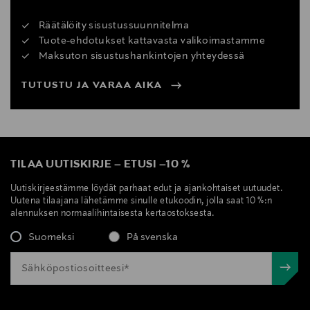
Räätälöity sisustussuunnitelma
Tuote-ehdotukset kattavasta valikoimastamme
Maksuton sisustushankintojen yhteydessä
TUTUSTU JA VARAA AIKA
TILAA UUTISKIRJE
–
ETUSI
–
10 %
Uutiskirjeestämme löydät parhaat edut ja ajankohtaiset uutuudet.
Uutena tilaajana lähetämme sinulle etukoodin, jolla saat 10 %:n
alennuksen normaalihintaisesta kertaostoksesta.
Suomeksi
På svenska