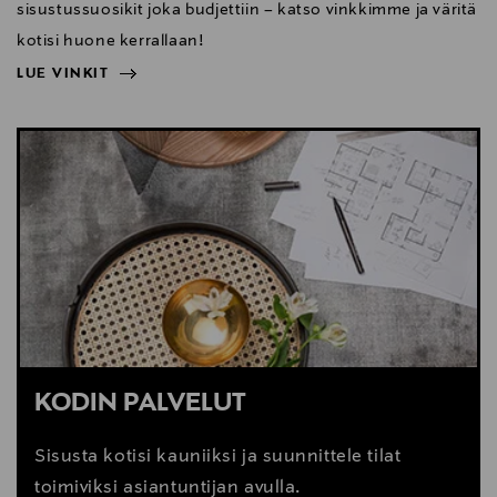
sisustussuosikit joka budjettiin – katso vinkkimme ja väritä
kotisi huone kerrallaan!
LUE VINKIT
NÄYTÄ VÄHEMMÄN
LUE VINKIT
KODIN PALVELUT
Sisusta kotisi kauniiksi ja suunnittele tilat
toimiviksi asiantuntijan avulla.