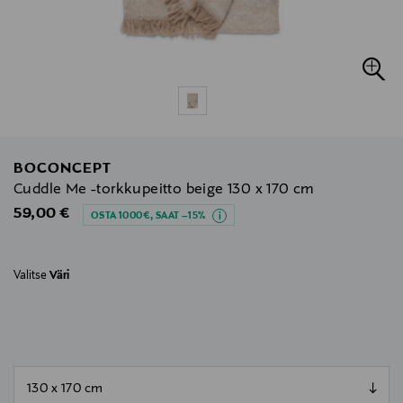
BOCONCEPT
Cuddle Me -torkkupeitto beige 130 x 170 cm
Original Price
59,00 €
OSTA 1000€, SAAT –15%
Valitse
Väri
null
null