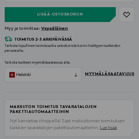
LISÄÄ OSTOSKORIIN
Myy ja toimittaa:
Vepsäläinen
TOIMITUS 2-3 ARKIPÄIVÄSSÄ
Tarkista lopullinen toimitusaika ostoskorista koriin lisättyjen tuotteiden
perusteella.
Tarkista tuotteen myymäläsaatavuus alta.
MYYMÄLÄSAATAVUUS
Helsinki
MAKSUTON TOIMITUS TAVARATALOJEN
PAKETTIAUTOMAATTEIHIN
Nyt kannattaa shoppailla! Saat maksuttoman toimituksen
kaikkien tavaratalojen pakettiautomaatteihin.
Lue lisää