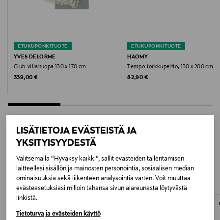
BEIGE
Koko
ETUKUPONKITUOTE
ETUKUPONKITUOTE
130 x 170 cm
YVES DELORME
HAOMY
Club-villahuopa 130 x 170 cm
Tempo-torkkupeitto, 130 x 200 cm
Original Price
Original Price
339,00 €
82,90 €
Valmistusmaa
Intia
Valmistajan tuotenumero
LISÄTIETOJA EVÄSTEISTÄ JA
VP0023008859
YKSITYISYYDESTÄ
LISÄÄ KIINNOSTAVIA
Valitsemalla “Hyväksy kaikki”, sallit evästeiden tallentamisen
Valmistaja
TUOTTEITA
laitteellesi sisällön ja mainosten personointia, sosiaalisen median
BoConcept A/S
ominaisuuksia sekä liikenteen analysointia varten. Voit muuttaa
evästeasetuksiasi milloin tahansa sivun alareunasta löytyvästä
linkistä.
Valmistajan osoite
Tietoturva ja evästeiden käyttö
Fabriksvej 4, DK-6870 Ølgod, Denmark