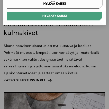
HYLKÄÄ KAIKKI
Koko
HYVÄKSY KAIKKI
Koti
53 x 51 x 80 cm
Skandinaavisen sisustuksen
Valmistusmaa
kulmakivet
Kiina
Skandinaavinen sisustus on nyt kutsuva ja kodikas.
Valmistajan tuotenumero
Pehmeät muodot, lempeät luonnonsävyt ja -materiaalit
VP0023010812
sekä harkiten valitut designaarteet herättävät
selkeälinjaisen ja ajattoman sisustuksen eloon. Poimi
Valmistaja
ajankohtaiset ideat ja aarteet omaan kotiisi.
BoConcept A/S
KATSO SISUSTUSVINKIT
NÄYTÄ VÄHEMMÄN
Valmistajan osoite
KATSO SISUSTUSVINKIT
Fabriksvej 4, DK-6870 Ølgod, Denmark