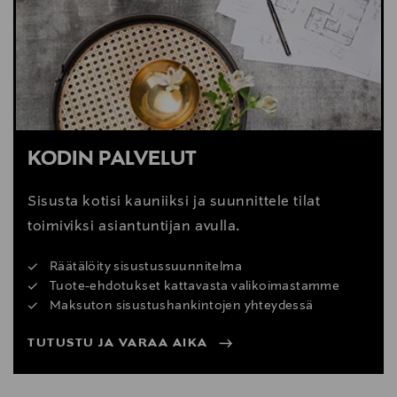
Digitaalinen osoite
https://www.boconcept.com/en-us/customer-
service/
KODIN PALVELUT
Sisusta kotisi kauniiksi ja suunnittele tilat
toimiviksi asiantuntijan avulla.
Räätälöity sisustussuunnitelma
Tuote-ehdotukset kattavasta valikoimastamme
Maksuton sisustushankintojen yhteydessä
TUTUSTU JA VARAA AIKA