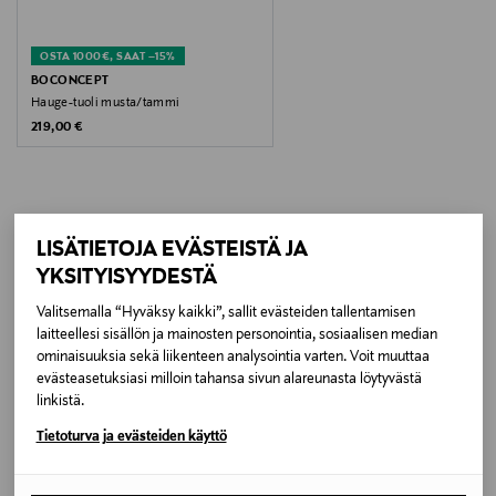
Koko
OSTA 1000€, SAAT –15%
57 x 59 x 86 cm
BOCONCEPT
Hauge-tuoli musta/tammi
Original Price
219,00 €
Valmistusmaa
Kiina
Valmistajan tuotenumero
LISÄTIETOJA EVÄSTEISTÄ JA
LISÄÄ KIINNOSTAVIA
VP0023010174
YKSITYISYYDESTÄ
TUOTTEITA
Valitsemalla “Hyväksy kaikki”, sallit evästeiden tallentamisen
Valmistaja
laitteellesi sisällön ja mainosten personointia, sosiaalisen median
BoConcept A/S
ominaisuuksia sekä liikenteen analysointia varten. Voit muuttaa
evästeasetuksiasi milloin tahansa sivun alareunasta löytyvästä
linkistä.
Valmistajan osoite
Tietoturva ja evästeiden käyttö
Fabriksvej 4, DK-6870 Ølgod, Denmark