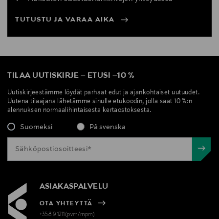
TUTUSTU JA VARAA AIKA
TILAA UUTISKIRJE
–
ETUSI
–
10 %
Uutiskirjeestämme löydät parhaat edut ja ajankohtaiset uutuudet.
Uutena tilaajana lähetämme sinulle etukoodin, jolla saat 10 %:n
alennuksen normaalihintaisesta kertaostoksesta.
Suomeksi
På svenska
ASIAKASPALVELU
OTA YHTEYTTÄ
+358 9 1211(pvm/mpm)