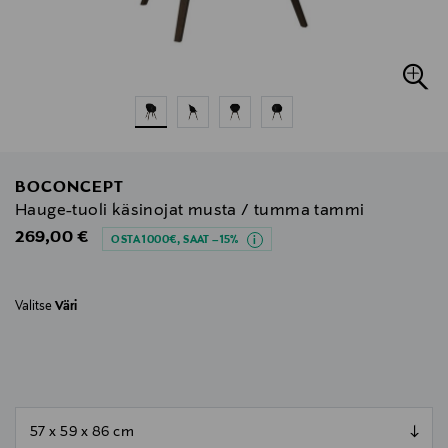
BOCONCEPT
Hauge-tuoli käsinojat musta / tumma tammi
Original Price
269,00 €
OSTA 1000€, SAAT –15%
Valitse
Väri
null
null