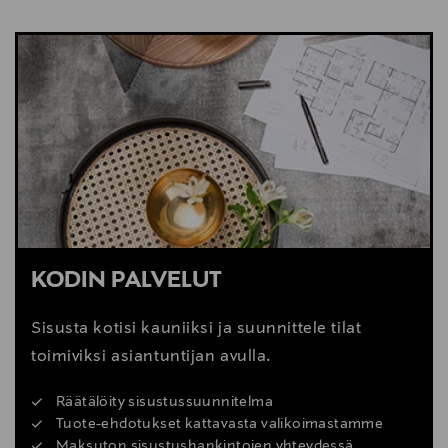
NÄYTÄ VÄHEMMÄN
KATSO SISUSTUSVINKIT
KODIN PALVELUT
Sisusta kotisi kauniiksi ja suunnittele tilat
toimiviksi asiantuntijan avulla.
Räätälöity sisustussuunnitelma
Tuote-ehdotukset kattavasta valikoimastamme
Maksuton sisustushankintojen yhteydessä