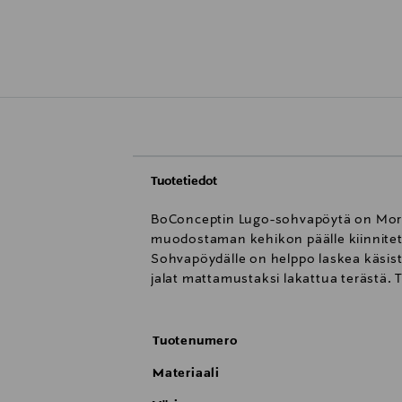
Tuotetiedot
BoConceptin Lugo-sohvapöytä on Mort
muodostaman kehikon päälle kiinnite
Sohvapöydälle on helppo laskea käsis
jalat mattamustaksi lakattua terästä. 
Tuotenumero
Materiaali