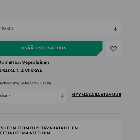
ull
x 48 cm
ull
LISÄÄ OSTOSKORIIN
 toimittaa:
Vepsäläinen
USAIKA 2–4 VIIKKOA
 tuotteen myymäläsaatavuus alta.
MYYMÄLÄSAATAVUUS
elsinki
SUTON TOIMITUS TAVARATALOJEN
ETTIAUTOMAATTEIHIN