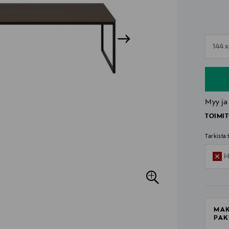
n
144 
n
Myy ja
TOIMIT
Tarkista
H
MAK
PAK