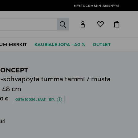
MYSTOCKMANN-JÄSENYYS
label.header.go
UM-MERKIT
KAUSIALE JOPA –40 %
OUTLET
ONCEPT
-sohvapöytä tumma tammi / musta
x 48 cm
al Price
0 €
OSTA 1000€, SAAT –15%
äri