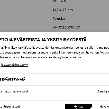
BROWN
144 x 48 cm
Tanska
VP0023008820
BoConcept A/S
IETOJA EVÄSTEISTÄ JA YKSITYISYYDESTÄ
Fabriksvej 4, DK-6870 Ølgod, 
la “Hyväksy kaikki”, sallit evästeiden tallentamisen laitteellesi sisällön ja maino
tia, sosiaalisen median ominaisuuksia sekä liikenteen analysointia varten. Voit 
https://www.boconcept.com/en
uksiasi milloin tahansa sivun alareunasta löytyvästä linkistä.
 ja evästeiden käyttö
SE EVÄSTERYHMIÄ
6,90 €
ttämättömät evästeet
Aina hyv
6,90 €
autusevästeet
Hylkää
Hyväk