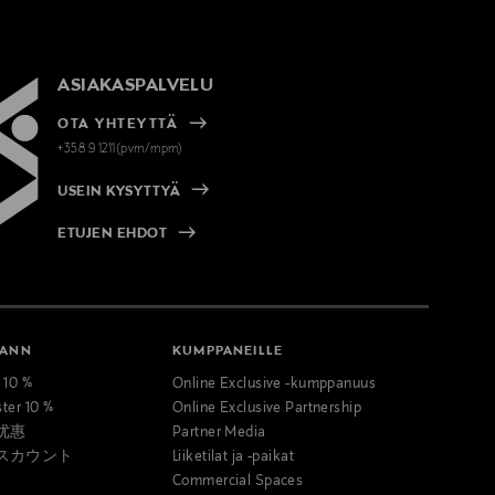
ASIAKASPALVELU
OTA YHTEYTTÄ
+358 9 1211(pvm/mpm)
USEIN KYSYTTYÄ
ETUJEN EHDOT
MANN
KUMPPANEILLE
t 10 %
Online Exclusive -kumppanuus
ster 10 %
Online Exclusive Partnership
优惠
Partner Media
スカウント
Liiketilat ja -paikat
Commercial Spaces