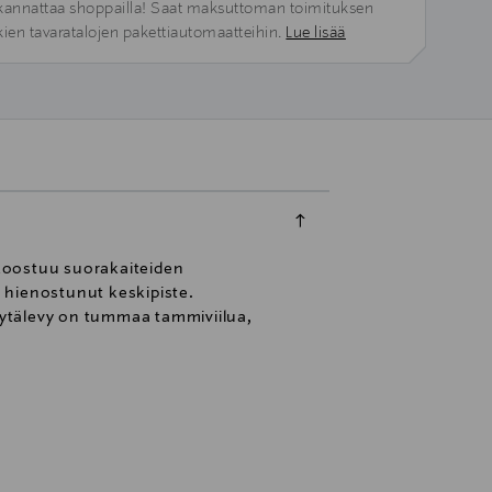
kannattaa shoppailla! Saat maksuttoman toimituksen
kien tavaratalojen pakettiautomaatteihin.
Lue lisää
koostuu suorakaiteiden
hienostunut keskipiste.
öytälevy on tummaa tammiviilua,