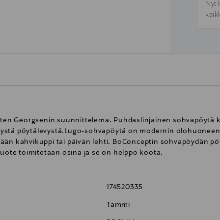
Nyt 
kaik
en Georgsenin suunnittelema. Puhdaslinjainen sohvapöytä 
tystä pöytälevystä.Lugo-sohvapöytä on modernin olohuoneen 
tään kahvikuppi tai päivän lehti. BoConceptin sohvapöydän p
Tuote toimitetaan osina ja se on helppo koota.
174520335
Tammi