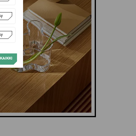
sy
sy
KAIKKI