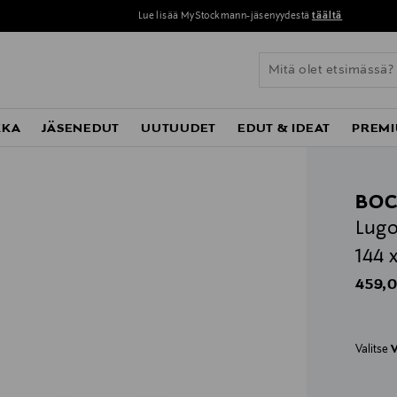
Lue lisää MyStockmann-jäsenyydestä
täältä
KKA
JÄSENEDUT
UUTUUDET
EDUT & IDEAT
PREMI
BOC
Lugo
144 
Origin
459,0
Valitse
V