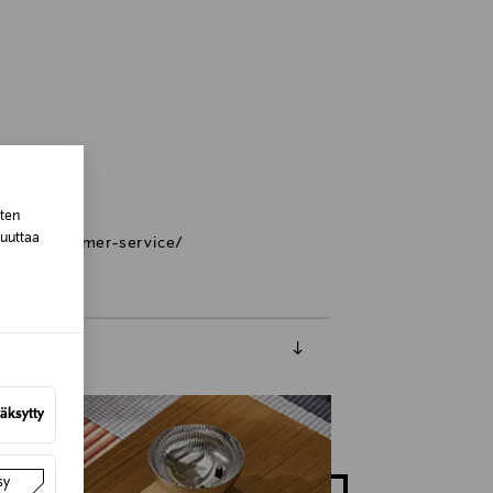
Denmark
sten
muuttaa
-us/customer-service/
äksytty
sy