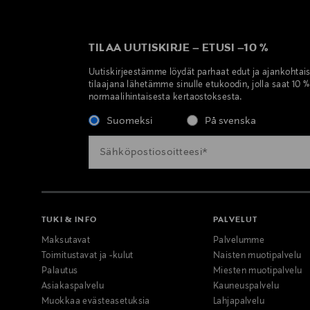
TILAA UUTISKIRJE
–
ETUSI
–
10 %
Uutiskirjeestämme löydät parhaat edut ja ajankohtai
tilaajana lähetämme sinulle etukoodin, jolla saat 10 
normaalihintaisesta kertaostoksesta.
Suomeksi
På svenska
TUKI & INFO
PALVELUT
Maksutavat
Palvelumme
Toimitustavat ja -kulut
Naisten muotipalvelu
Palautus
Miesten muotipalvelu
Asiakaspalvelu
Kauneuspalvelu
Muokkaa evästeasetuksia
Lahjapalvelu