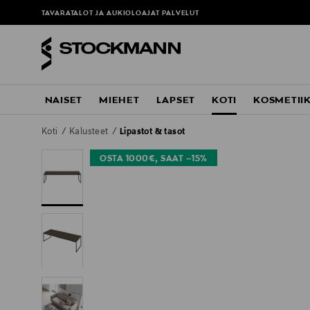
TAVARATALOT JA AUKIOLOAJAT
PALVELUT
NAISET
MIEHET
LAPSET
KOTI
KOSMETII
Koti
Kalusteet
Lipastot & tasot
OSTA 1000€, SAAT –15%