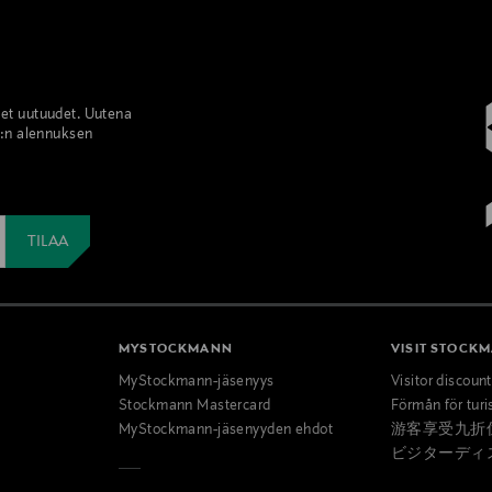
set uutuudet. Uutena
%:n alennuksen
MYSTOCKMANN
VISIT STOCK
MyStockmann-jäsenyys
Visitor discoun
Stockmann Mastercard
Förmån för turi
MyStockmann-jäsenyyden ehdot
游客享受九折
ビジターディ