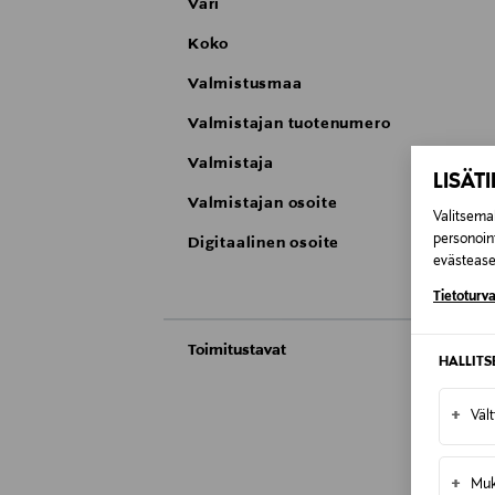
Väri
Koko
Valmistusmaa
Valmistajan tuotenumero
Valmistaja
LISÄT
Valmistajan osoite
Valitsemal
personoin
Digitaalinen osoite
evästeaset
Tietoturva
Toimitustavat
HALLIT
Automaatti tai noutopiste
Toimitusaika 2–4 viikkoa
+
Väl
Kotiinkuljetus
Toimitusaika 2–4 viikkoa
+
Muk