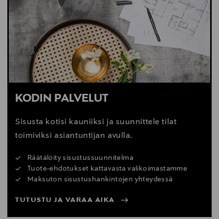
Digitaalinen osoite
https://www.boconcept.com/en-us/customer-
service/
KODIN PALVELUT
Sisusta kotisi kauniiksi ja suunnittele tilat
toimiviksi asiantuntijan avulla.
Räätälöity sisustussuunnitelma
Tuote-ehdotukset kattavasta valikoimastamme
Maksuton sisustushankintojen yhteydessä
TUTUSTU JA VARAA AIKA