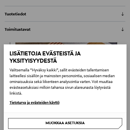
Tuotetiedot
Modena-kulmasohva tarjoaa ihanan
Toimitustavat
rentoutumispaikan koko perheelle tai ystävien kanssa
seurusteluun. Korkeat metallijalat tuovat ilmavuutta
Automaatti tai noutopiste
sohvan muhkeaan muotokieleen. Kulmasohvan voi
Toimitusaika 4-6 viikkoa
sijoittaa nurkkaan tai huoneen keskelle upeaksi
LISÄTIETOJA EVÄSTEISTÄ JA
6,90 €
tilanjakajaksi. Ryhdikäs sohva on verhoiltu
Inspiroidu
YKSITYISYYDESTÄ
yksinomaan BoConceptille kehitetyllä Napoli-
LUE KOKO TUOTEKUVAUS
Kotiinkuljetus
vakosamettikankaalla. Pehmeä Napoli-kangas on 79 %
Valitsemalla “Hyväksy kaikki”, sallit evästeiden tallentamisen
Toimitusaika 4-6 viikkoa
puuvillaa ja 21 % polyesteriä. Kankaan Martindale-arvo
Tuotenumero
laitteellesi sisällön ja mainosten personointia, sosiaalisen median
6,90 €
on 50 000.
ominaisuuksia sekä liikenteen analysointia varten. Voit muuttaa
174033224
evästeasetuksiasi milloin tahansa sivun alareunasta löytyvästä
linkistä.
Materiaali
Tietoturva ja evästeiden käyttö
Kangas
MUOKKAA ASETUKSIA
Väri