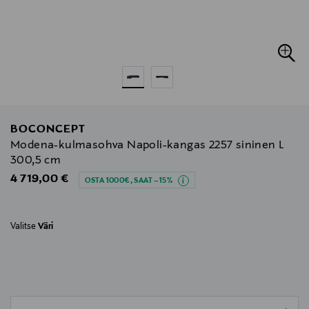
BOCONCEPT
Modena-kulmasohva Napoli-kangas 2257 sininen L
300,5 cm
Original Price
4 719,00 €
OSTA 1000€, SAAT –15%
Valitse
Väri
null