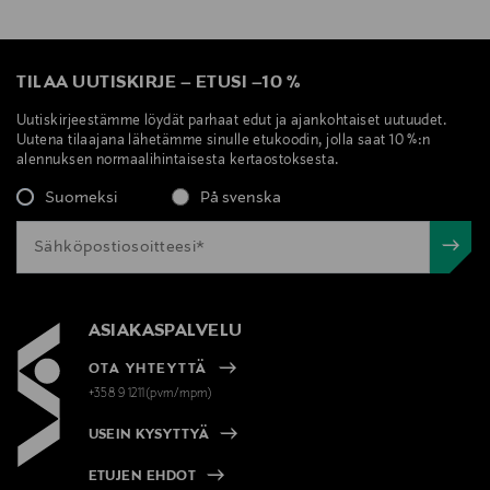
TILAA UUTISKIRJE
–
ETUSI
–
10 %
Uutiskirjeestämme löydät parhaat edut ja ajankohtaiset uutuudet.
Uutena tilaajana lähetämme sinulle etukoodin, jolla saat 10 %:n
alennuksen normaalihintaisesta kertaostoksesta.
Suomeksi
På svenska
ASIAKASPALVELU
OTA YHTEYTTÄ
+358 9 1211(pvm/mpm)
USEIN KYSYTTYÄ
ETUJEN EHDOT