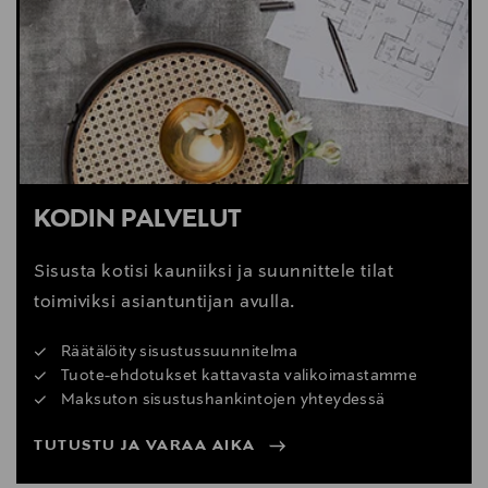
Digitaalinen osoite
https://www.boconcept.com/en-us/customer-
service/
KODIN PALVELUT
Sisusta kotisi kauniiksi ja suunnittele tilat
toimiviksi asiantuntijan avulla.
Räätälöity sisustussuunnitelma
Tuote-ehdotukset kattavasta valikoimastamme
Maksuton sisustushankintojen yhteydessä
TUTUSTU JA VARAA AIKA