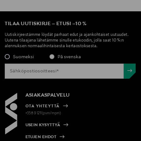
TILAA UUTISKIRJE
–
ETUSI
–
10 %
Uutiskirjeestämme löydät parhaat edut ja ajankohtaiset uutuudet.
Uutena tilaajana lähetämme sinulle etukoodin, jolla saat 10 %:n
alennuksen normaalihintaisesta kertaostoksesta.
Suomeksi
På svenska
ASIAKASPALVELU
OTA YHTEYTTÄ
+358 9 1211(pvm/mpm)
USEIN KYSYTTYÄ
ETUJEN EHDOT