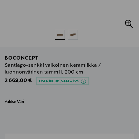
BOCONCEPT
Santiago-senkki valkoinen keramiikka /
luonnonvärinen tammi L 200 cm
Original Price
2 669,00 €
OSTA 1000€, SAAT –15%
Valitse
Väri
null