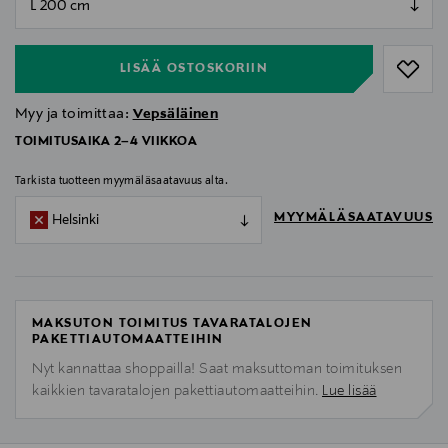
null
LISÄÄ OSTOSKORIIN
Myy ja toimittaa:
Vepsäläinen
TOIMITUSAIKA 2–4 VIIKKOA
Tarkista tuotteen myymäläsaatavuus alta.
MYYMÄLÄSAATAVUUS
Helsinki
MAKSUTON TOIMITUS TAVARATALOJEN
PAKETTIAUTOMAATTEIHIN
Nyt kannattaa shoppailla! Saat maksuttoman toimituksen
kaikkien tavaratalojen pakettiautomaatteihin.
Lue lisää