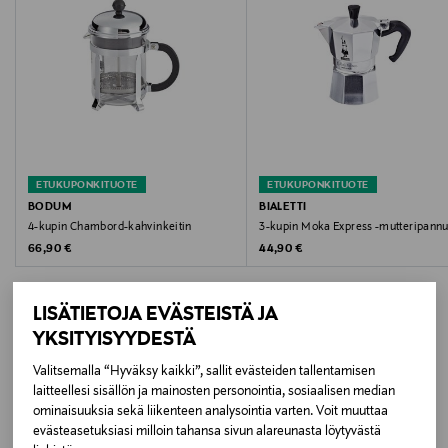
Koko
0,35 l
Valmistusmaa
Portugali
ETUKUPONKITUOTE
ETUKUPONKITUOTE
Valmistaja
BODUM
BIALETTI
4-kupin Chambord-kahvinkeitin
3-kupin Moka Express -mutteripann
Peter Bodum A/S
Original Price
Original Price
66,90 €
44,90 €
Valmistajan osoite
LISÄTIETOJA EVÄSTEISTÄ JA
Humlebæk Strandvej 21, 1 DK-3050 Humlebæk,
YKSITYISYYDESTÄ
Denmark
Valitsemalla “Hyväksy kaikki”, sallit evästeiden tallentamisen
LISÄÄ KIINNOSTAVIA
Digitaalinen osoite
laitteellesi sisällön ja mainosten personointia, sosiaalisen median
ominaisuuksia sekä liikenteen analysointia varten. Voit muuttaa
TUOTTEITA
contact@bodum.com
evästeasetuksiasi milloin tahansa sivun alareunasta löytyvästä