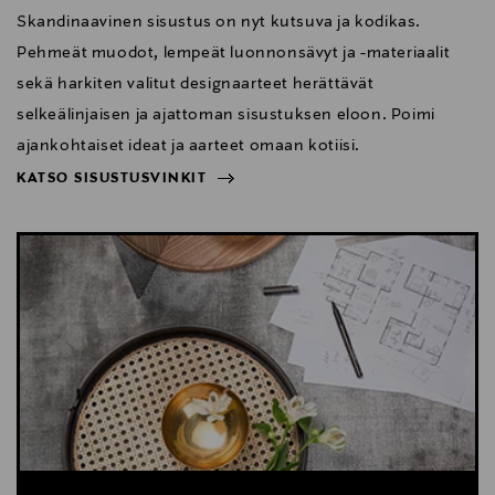
Skandinaavinen sisustus on nyt kutsuva ja kodikas.
Pehmeät muodot, lempeät luonnonsävyt ja -materiaalit
sekä harkiten valitut designaarteet herättävät
selkeälinjaisen ja ajattoman sisustuksen eloon. Poimi
ajankohtaiset ideat ja aarteet omaan kotiisi.
KATSO SISUSTUSVINKIT
NÄYTÄ VÄHEMMÄN
KATSO SISUSTUSVINKIT