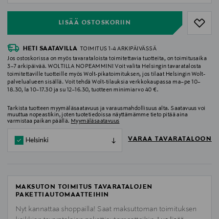
LISÄÄ OSTOSKORIIN
HETI SAATAVILLA
TOIMITUS 1-4 ARKIPÄIVÄSSÄ
Jos ostoskorissa on myös tavarataloista toimitettavia tuotteita, on toimitusaika
3–7 arkipäivää. WOLTILLA NOPEAMMIN! Voit valita Helsingin tavaratalosta
toimitettaville tuotteille myös Wolt-pikatoimituksen, jos tilaat Helsingin Wolt-
palvelualueen sisällä. Voit tehdä Wolt-tilauksia verkkokaupassa ma–pe 10–
18.30, la 10–17.30 ja su 12–16.30, tuotteen minimiarvo 40 €.
Tarkista tuotteen myymäläsaatavuus ja varausmahdollisuus alta. Saatavuus voi
muuttua nopeastikin, joten tuotetiedoissa näyttämämme tieto pitää aina
varmistaa paikan päällä.
Myymäläsaatavuus
VARAA TAVARATALOON
Helsinki
MAKSUTON TOIMITUS TAVARATALOJEN
PAKETTIAUTOMAATTEIHIN
Nyt kannattaa shoppailla! Saat maksuttoman toimituksen