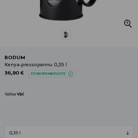
BODUM
Kenya-pressopannu 0,35 l
Original Price
36,90 €
ETUKUPONKITUOTE
Valitse
Väri
null
null