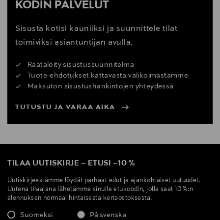
KODIN PALVELUT
Sisusta kotisi kauniiksi ja suunnittele tilat
toimiviksi asiantuntijan avulla.
Räätälöity sisustussuunnitelma
Tuote-ehdotukset kattavasta valikoimastamme
Maksuton sisustushankintojen yhteydessä
TUTUSTU JA VARAA AIKA
TILAA UUTISKIRJE
–
ETUSI
–
10 %
Uutiskirjeestämme löydät parhaat edut ja ajankohtaiset uutuudet.
Uutena tilaajana lähetämme sinulle etukoodin, jolla saat 10 %:n
alennuksen normaalihintaisesta kertaostoksesta.
Suomeksi
På svenska