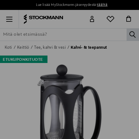
Lue lisää MyStockmann-jäsenyydestä
täältä
Menu
la
ETSI KAIKKI
NAISET
MIEHET
LAPSET
KOTI
KOSMETIIK
Koti
Keittiö
Tee, kahvi & vesi
Kahvi- & teepannut
ETUKUPONKITUOTE