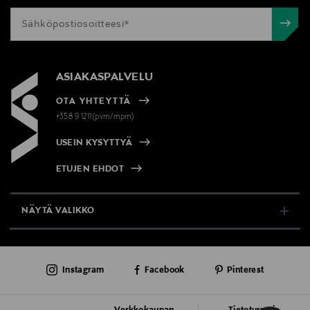
ASIAKASPALVELU
OTA YHTEYTTÄ
+358 9 1211(pvm/mpm)
USEIN KYSYTTYÄ
ETUJEN EHDOT
NÄYTÄ VALIKKO
TUKI & INFO
Instagram
Facebook
Pinterest
AJANKOHTAISTA
PALVELUT