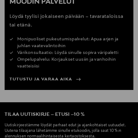
MUODIN PALVELUT
Konepesu.
Löydä tyylisi jokaiseen päivään – tavarataloissa
Väri
tai etänä.
LT. GREY MEL
Monipuoliset pukeutumispalvelut: Apua arjen ja
Koko
juhlan vaatevalintoihin
Värikonsultaatio: Löydä sinulle sopiva väripaletti
140
Ompelupalvelu: Korjaukset uusiin ja vanhoihin
vaatteisiisi
Valmistusmaa
TUTUSTU JA VARAA AIKA
Bangladesh
Valmistajan tuotenumero
2604 B_CAMERON_BG
TILAA UUTISKIRJE
–
ETUSI
–
10 %
Valmistaja
Uutiskirjeestämme löydät parhaat edut ja ajankohtaiset uutuudet.
Uutena tilaajana lähetämme sinulle etukoodin, jolla saat 10 %:n
Lindex Group Oyj
alennuksen normaalihintaisesta kertaostoksesta.