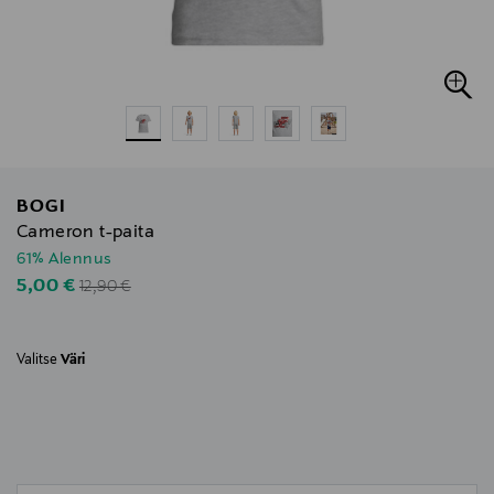
BOGI
Cameron t-paita
61% Alennus
Original Price
Discounted Price
5,00 €
12,90 €
Valitse
Väri