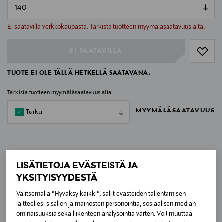
null
null
Ei saatavilla verkkokaupasta. Tarkista tuotteen myymäläsaatavuus alta.
EI SAATAVILLA
TUOTE EI OLE TÄLLÄ HETKELLÄ SAATAVANA.
Tarkista tuotteen myymäläsaatavuus alta.
MYYMÄLÄSAATAVUUS
Turku
MAKSUTON TOIMITUS TAVARATALOJEN
LISÄTIETOJA EVÄSTEISTÄ JA
PAKETTIAUTOMAATTEIHIN
YKSITYISYYDESTÄ
Nyt kannattaa shoppailla! Saat maksuttoman toimituksen
Valitsemalla “Hyväksy kaikki”, sallit evästeiden tallentamisen
kaikkien tavaratalojen pakettiautomaatteihin.
Lue lisää
laitteellesi sisällön ja mainosten personointia, sosiaalisen median
ominaisuuksia sekä liikenteen analysointia varten. Voit muuttaa