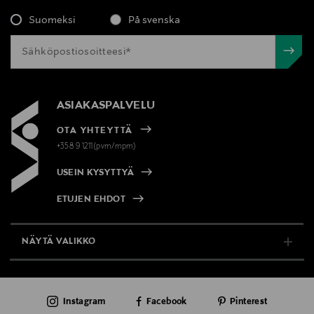
Valmistajan osoite
Suomeksi
På svenska
Stockmann, Lindex Group Oyj, Aleksanterinkatu 52 B,
PL 220, 00101, Helsinki, Finland
Digitaalinen osoite
ASIAKASPALVELU
www.stockmann.com/asiakaspalvelu
OTA YHTEYTTÄ
+358 9 1211(pvm/mpm)
Avainsanat
USEIN KYSYTTYÄ
t-paita, trikoopaita, puuvillapaita, lasten paita, BOGI
ETUJEN EHDOT
NÄYTÄ VALIKKO
TUKI & INFO
Instagram
Facebook
Pinterest
AJANKOHTAISTA