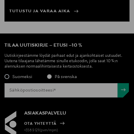
TUTUSTU JA VARAA AIKA
TILAA UUTISKIRJE
–
ETUSI
–
10 %
Uutiskirjeestämme löydät parhaat edut ja ajankohtaiset uutuudet.
Uutena tilaajana lähetämme sinulle etukoodin, jolla saat 10 %:n
alennuksen normaalihintaisesta kertaostoksesta.
Suomeksi
På svenska
ASIAKASPALVELU
OTA YHTEYTTÄ
+358 9 1211(pvm/mpm)