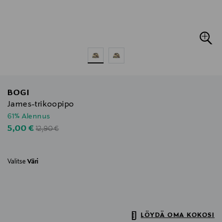
BOGI
James-trikoopipo
61% Alennus
Original Price
Discounted Price
5,00 €
12,90 €
Valitse
Väri
LÖYDÄ OMA KOKOSI