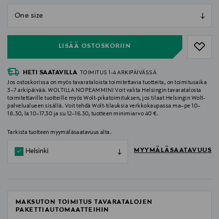
null
null
LISÄÄ OSTOSKORIIN
HETI SAATAVILLA
TOIMITUS 1-4 ARKIPÄIVÄSSÄ
Jos ostoskorissa on myös tavarataloista toimitettavia tuotteita, on toimitusaika
3–7 arkipäivää. WOLTILLA NOPEAMMIN! Voit valita Helsingin tavaratalosta
toimitettaville tuotteille myös Wolt-pikatoimituksen, jos tilaat Helsingin Wolt-
palvelualueen sisällä. Voit tehdä Wolt-tilauksia verkkokaupassa ma–pe 10–
18.30, la 10–17.30 ja su 12–16.30, tuotteen minimiarvo 40 €.
Tarkista tuotteen myymäläsaatavuus alta.
MYYMÄLÄSAATAVUUS
Helsinki
MAKSUTON TOIMITUS TAVARATALOJEN
PAKETTIAUTOMAATTEIHIN