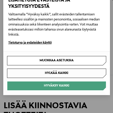
LISÄTIETOJA EVÄSTEISTÄ JA
osoitteeseen.
95 % puuvilla, 5 % elastaani
YKSITYISYYDESTÄ
Valitsemalla “Hyväksy kaikki”, sallit evästeiden tallentamisen
Hoito-ohjeet
laitteellesi sisällön ja mainosten personointia, sosiaalisen median
ominaisuuksia sekä liikenteen analysointia varten. Voit muuttaa
Konepesu hoito-ohjeen mukaisesti.
evästeasetuksiasi milloin tahansa sivun alareunasta löytyvästä
linkistä.
Väri
Tietoturva ja evästeiden käyttö
87 RAISIN
ALE –40%
ALE –61%
Koko
GUGGUU
BOGI
MUOKKAA ASETUKSIA
Print Soft -trikoopipo
June-trikoopipo
One size
Discounted Price
Discounted Price
Original Price
Original Price
16,70 €
5,00 €
27,95 €
12,90 €
HYLKÄÄ KAIKKI
Valmistusmaa
HYVÄKSY KAIKKI
Kiina
Valmistajan tuotenumero
LISÄÄ KIINNOSTAVIA
2601 B_JAMES_BG