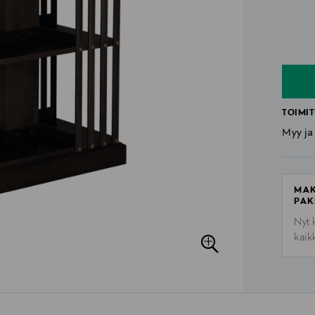
n
n
TOIMIT
Myy ja
MAK
PAK
Nyt 
kaik