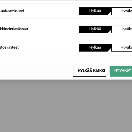
autusevästeet
Hylkää
Hyväk
kkinointievästeet
Hylkää
Hyväk
astoevästeet
Hylkää
Hyväk
HYVÄKSY 
HYLKÄÄ KAIKKI