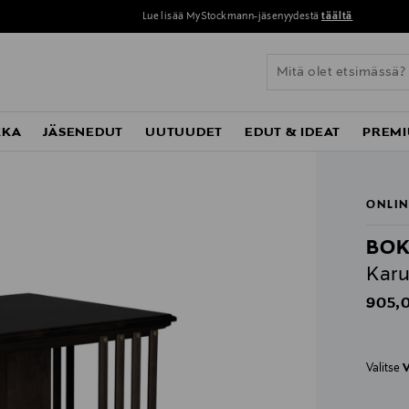
Lue lisää MyStockmann-jäsenyydestä
täältä
KKA
JÄSENEDUT
UUTUUDET
EDUT & IDEAT
PREMI
ONLIN
BO
Karu
Origin
905,
Valitse
V