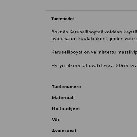
Tuotetiedot
Boknäs Karusellipöytää voidaan käyttä
pyörissä on kuulalaakerit, joiden vuok
Karusellipöytä on valmistettu massiivip
Hyllyn ulkomitat ovat: leveys 50cm s
Tuotenumero
Materiaali
Hoito-ohjeet
Väri
Avainsanat