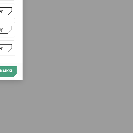
sy
sy
sy
KAIKKI