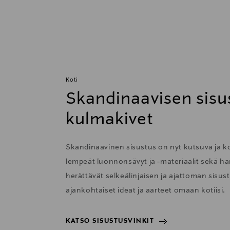
Koti
Skandinaavisen sisu
kulmakivet
Skandinaavinen sisustus on nyt kutsuva ja 
lempeät luonnonsävyt ja -materiaalit sekä har
herättävät selkeälinjaisen ja ajattoman sisu
ajankohtaiset ideat ja aarteet omaan kotiisi.
KATSO SISUSTUSVINKIT