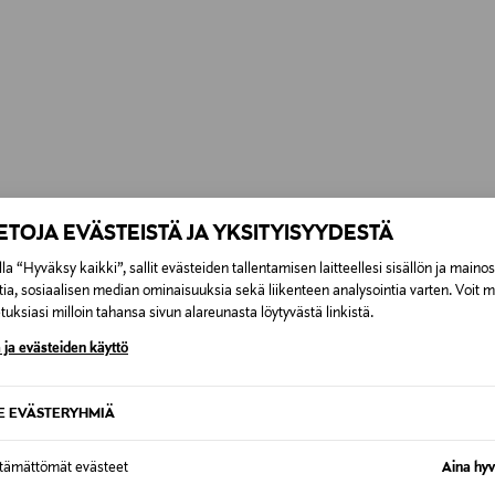
IETOJA EVÄSTEISTÄ JA YKSITYISYYDESTÄ
la “Hyväksy kaikki”, sallit evästeiden tallentamisen laitteellesi sisällön ja maino
tia, sosiaalisen median ominaisuuksia sekä liikenteen analysointia varten. Voit 
uksiasi milloin tahansa sivun alareunasta löytyvästä linkistä.
 ja evästeiden käyttö
OTTEITA
SE EVÄSTERYHMIÄ
ttämättömät evästeet
Aina hyv