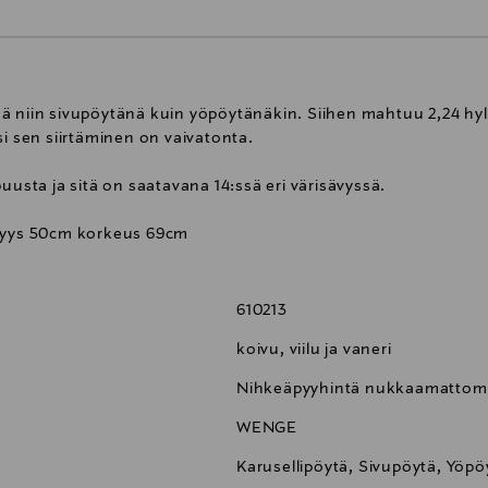
ä niin sivupöytänä kuin yöpöytänäkin. Siihen mahtuu 2,24 hyll
si sen siirtäminen on vaivatonta.
uusta ja sitä on saatavana 14:ssä eri värisävyssä.
yvyys 50cm korkeus 69cm
610213
koivu, viilu ja vaneri
Nihkeäpyyhintä nukkaamattomall
WENGE
Karusellipöytä, Sivupöytä, Yöpöy