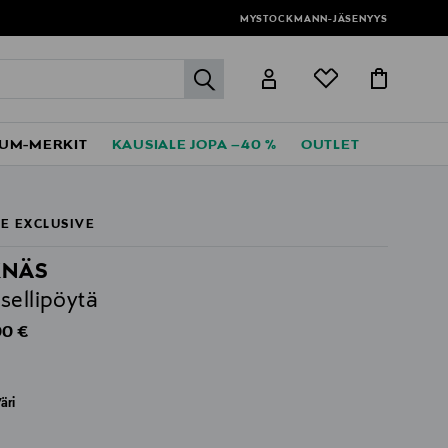
MYSTOCKMANN-JÄSENYYS
label.header.go
UM-MERKIT
KAUSIALE JOPA –40 %
OUTLET
E EXCLUSIVE
KNÄS
sellipöytä
al Price
00 €
äri