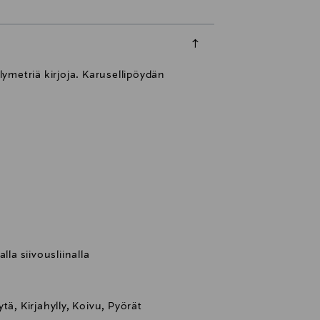
ymetriä kirjoja. Karusellipöydän
a siivousliinalla
tä, Kirjahylly, Koivu, Pyörät