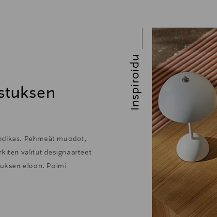
Inspiroidu
stuksen
kodikas. Pehmeät muodot,
kiten valitut designaarteet
stuksen eloon. Poimi