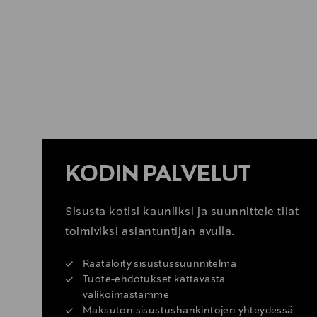
KATSO SISUSTUSVINKIT
KODIN PALVELUT
Sisusta kotisi kauniiksi ja suunnittele tilat
toimiviksi asiantuntijan avulla.
Räätälöity sisustussuunnitelma
Tuote-ehdotukset kattavasta
valikoimastamme
Maksuton sisustushankintojen yhteydessä