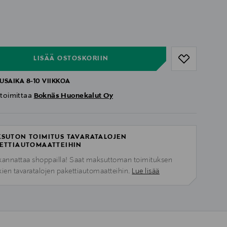
ull
ull
LISÄÄ OSTOSKORIIN
USAIKA 8-10 VIIKKOA
 toimittaa
Boknäs Huonekalut Oy
SUTON TOIMITUS TAVARATALOJEN
ETTIAUTOMAATTEIHIN
kannattaa shoppailla! Saat maksuttoman toimituksen
kien tavaratalojen pakettiautomaatteihin.
Lue lisää