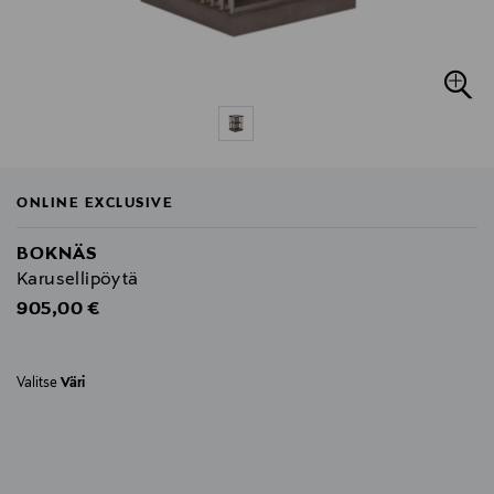
ONLINE EXCLUSIVE
BOKNÄS
Karusellipöytä
Original Price
905,00 €
Valitse
Väri
null
null