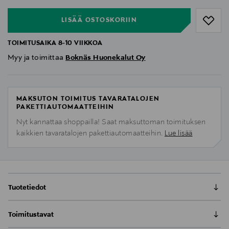
LISÄÄ OSTOSKORIIN
TOIMITUSAIKA 8-10 VIIKKOA
Myy ja toimittaa
Boknäs Huonekalut Oy
MAKSUTON TOIMITUS TAVARATALOJEN
PAKETTIAUTOMAATTEIHIN
Nyt kannattaa shoppailla! Saat maksuttoman toimituksen
kaikkien tavaratalojen pakettiautomaatteihin.
Lue lisää
Tuotetiedot
Boknäs Karusellipöytää voidaan käyttää niin
Toimitustavat
sivupöytänä kuin yöpöytänäkin. Siihen mahtuu 2,24
hyllymetriä kirjoja. Karusellipöydän pyörissä on