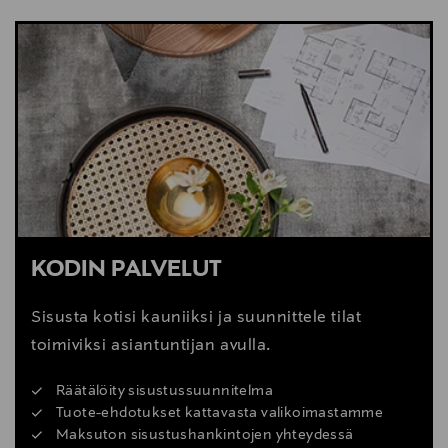
NÄYTÄ VÄHEMMÄN
KATSO SISUSTUSVINKIT
KODIN PALVELUT
Sisusta kotisi kauniiksi ja suunnittele tilat
toimiviksi asiantuntijan avulla.
Räätälöity sisustussuunnitelma
Tuote-ehdotukset kattavasta valikoimastamme
Maksuton sisustushankintojen yhteydessä