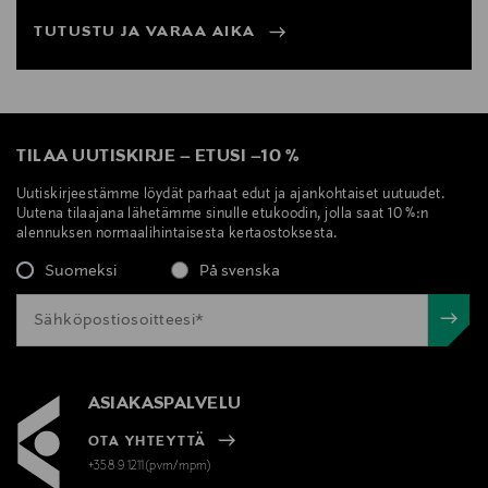
TUTUSTU JA VARAA AIKA
TILAA UUTISKIRJE
–
ETUSI
–
10 %
Uutiskirjeestämme löydät parhaat edut ja ajankohtaiset uutuudet.
Uutena tilaajana lähetämme sinulle etukoodin, jolla saat 10 %:n
alennuksen normaalihintaisesta kertaostoksesta.
Suomeksi
På svenska
ASIAKASPALVELU
OTA YHTEYTTÄ
+358 9 1211(pvm/mpm)