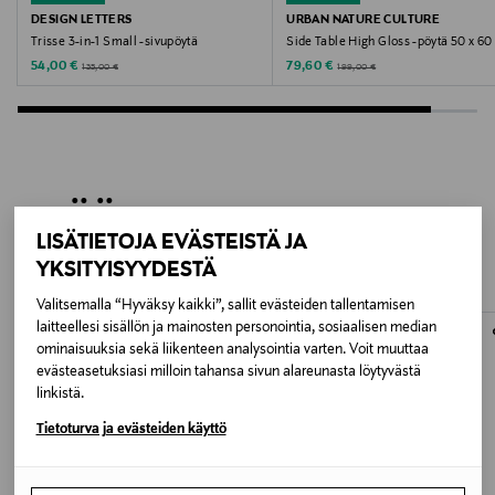
Avainsanat
DESIGN LETTERS
URBAN NATURE CULTURE
Trisse 3-in-1 Small -sivupöytä
Side Table High Gloss -pöytä 50 x 60
Karusellipöytä, Sivupöytä, Yöpöytä, Kirjahylly, Koivu,
Discounted Price
Discounted Price
Original Price
Original Price
54,00 €
79,60 €
135,00 €
199,00 €
Pyörät
LISÄÄ KIINNOSTAVIA
LISÄTIETOJA EVÄSTEISTÄ JA
TUOTTEITA
YKSITYISYYDESTÄ
Valitsemalla “Hyväksy kaikki”, sallit evästeiden tallentamisen
laitteellesi sisällön ja mainosten personointia, sosiaalisen median
ominaisuuksia sekä liikenteen analysointia varten. Voit muuttaa
evästeasetuksiasi milloin tahansa sivun alareunasta löytyvästä
linkistä.
Tietoturva ja evästeiden käyttö