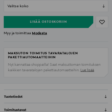
null
null
LISÄÄ OSTOSKORIIN
Myy ja toimittaa
Modesta
MAKSUTON TOIMITUS TAVARATALOJEN
PAKETTIAUTOMAATTEIHIN
Nyt kannattaa shoppailla! Saat maksuttoman toimituksen
kaikkien tavaratalojen pakettiautomaatteihin.
Lue lisää
Tuotetiedot
Toimitustavat
Jos elät kiireistä elämää, ja päiväsi alkaa aikaisin