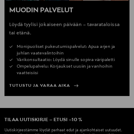
MUODIN PALVELUT
Löydä tyylisi jokaiseen päivään – tavarataloissa
tai etänä.
Monipuoliset pukeutumispalvelut: Apua arjen ja
juhlan vaatevalintoihin
Värikonsultaatio: Löydä sinulle sopiva väripaletti
Ompelupalvelu: Korjaukset uusiin ja vanhoihin
vaatteisiisi
TUTUSTU JA VARAA AIKA
TILAA UUTISKIRJE
–
ETUSI
–
10 %
Uutiskirjeestämme löydät parhaat edut ja ajankohtaiset uutuudet.