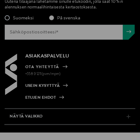
Uutena tilaajana lähetämme sinulle etukoodin, jolla saat 10 %:n
alennuksen normaalihintaisesta kertaostoksesta.
Suomeksi
På svenska
ASIAKASPALVELU
OTA YHTEYTTÄ
+358 9 1211(pvm/mpm)
USEIN KYSYTTYÄ
ETUJEN EHDOT
NÄYTÄ VALIKKO
TUKI & INFO