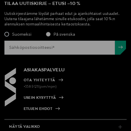
TILAA UUTISKIRJE
–
ETUSI
–
10 %
Uutiskirjeestämme löydät parhaat edut ja ajankohtaiset uutuudet.
Uutena tilaajana lähetämme sinulle etukoodin, jolla saat 10 %:n
alennuksen normaalihintaisesta kertaostoksesta.
Suomeksi
På svenska
ASIAKASPALVELU
OTA YHTEYTTÄ
+358 9 1211(pvm/mpm)
USEIN KYSYTTYÄ
ETUJEN EHDOT
NÄYTÄ VALIKKO