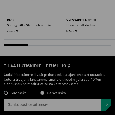
DIOR
YVES SAINT LAURENT
Sauvage After Shave Lotion 100 ml
L'Homme EdT -tuoksu
Original Price
Original Price
76,00 €
97,00 €
TILAA UUTISKIRJE
–
ETUSI
–
10 %
Uutiskirjeestämme löydät parhaat edut ja ajankohtaiset uutuudet.
Uutena tilaajana lähetämme sinulle etukoodin, jolla saat 10 %:n
alennuksen normaalihintaisesta kertaostoksesta.
Suomeksi
På svenska