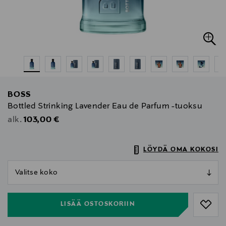
BOSS
Bottled Strinking Lavender Eau de Parfum -tuoksu
Original Price
103,00 €
alk.
LÖYDÄ OMA KOKOSI
null
null
LISÄÄ OSTOSKORIIN