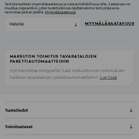
Tarkista tuotteen myymäläsaatavuus ja varausmahdollisuus alta. Saatavuus voi
muuttua nopeastikin, joten tuotetiedoissa näyttämämme tieto pitää aina
varmistaa paikan päällä.
Myymäläsaatavuus
MYYMÄLÄSAATAVUUS
Helsinki
MAKSUTON TOIMITUS TAVARATALOJEN
PAKETTIAUTOMAATTEIHIN
Nyt kannattaa shoppailla! Saat maksuttoman toimituksen
kaikkien tavaratalojen pakettiautomaatteihin.
Lue lisää
Tuotetiedot
Lataa kesäenergiasi täyteen BOSS Bottled Striking
Toimitustavat
Lavender tuoksulla: uusi raikkaus, joka todella tekee
vaikutuksen. Ylisuurilla mutta hienostuneilla laventelin
Nouto tavaratalosta