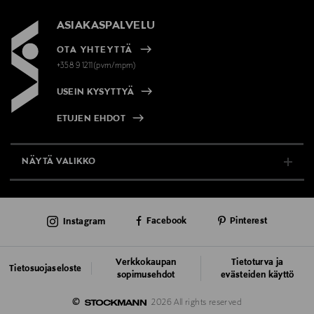
ASIAKASPALVELU
OTA YHTEYTTÄ
+358 9 1211(pvm/mpm)
USEIN KYSYTTYÄ
ETUJEN EHDOT
NÄYTÄ VALIKKO
TUKI & INFO
Instagram
Facebook
Pinterest
AJANKOHTAISTA
PALVELUT
Verkkokaupan
Tietoturva ja
Tietosuojaseloste
sopimusehdot
evästeiden käyttö
VASTUULLISUUS
©
2026 All rights reserved