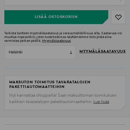
null
LISÄÄ OSTOSKORIIN
Tarkista tuotteen myymäläsaatavuus ja varausmahdollisuus alta. Saatavuus voi
muuttua nopeastikin, joten tuotetiedoissa näyttämämme tieto pitää aina
varmistaa paikan päällä.
Myymäläsaatavuus
MYYMÄLÄSAATAVUUS
Helsinki
MAKSUTON TOIMITUS TAVARATALOJEN
PAKETTIAUTOMAATTEIHIN
Nyt kannattaa shoppailla! Saat maksuttoman toimituksen
kaikkien tavaratalojen pakettiautomaatteihin.
Lue lisää