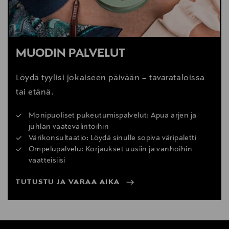
MUODIN PALVELUT
Löydä tyylisi jokaiseen päivään – tavarataloissa
tai etänä.
Monipuoliset pukeutumispalvelut: Apua arjen ja
juhlan vaatevalintoihin
Värikonsultaatio: Löydä sinulle sopiva väripaletti
Ompelupalvelu: Korjaukset uusiin ja vanhoihin
vaatteisiisi
TUTUSTU JA VARAA AIKA