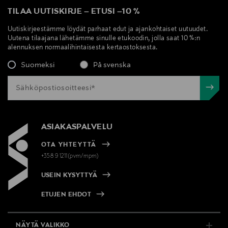
TILAA UUTISKIRJE
–
ETUSI
–
10 %
Uutiskirjeestämme löydät parhaat edut ja ajankohtaiset uutuudet.
Uutena tilaajana lähetämme sinulle etukoodin, jolla saat 10 %:n
alennuksen normaalihintaisesta kertaostoksesta.
Suomeksi
På svenska
ASIAKASPALVELU
OTA YHTEYTTÄ
+358 9 1211(pvm/mpm)
USEIN KYSYTTYÄ
ETUJEN EHDOT
NÄYTÄ VALIKKO