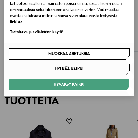
laitteellesi sisällön ja mainosten personointia, sosiaalisen median
Valmistajan tuotenumero
ominaisuuksia sekä liikenteen analysointia varten. Voit muuttaa
50489115
evästeasetuksiasi milloin tahansa sivun alareunasta löytyvästä
linkistä.
ETUKUPONKITUOTE
ETUKUPONKITUOTE
Valmistaja
Tietoturva ja evästeiden käyttö
BOSS
BOSS
Tilunah -housut
Calili-trenssitakki
Hugo Boss AG
Original Price
Original Price
199,95 €
649,00 €
MUOKKAA ASETUKSIA
Valmistajan osoite
Holy-Allee 3, 72555 Metzingen, Germany
HYLKÄÄ KAIKKI
Digitaalinen osoite
HYVÄKSY KAIKKI
LISÄÄ KIINNOSTAVIA
info@hugoboss.com
TUOTTEITA
Avainsanat
takki, trenssitakki, ulkovaate, naisten takki, BOSS
takki