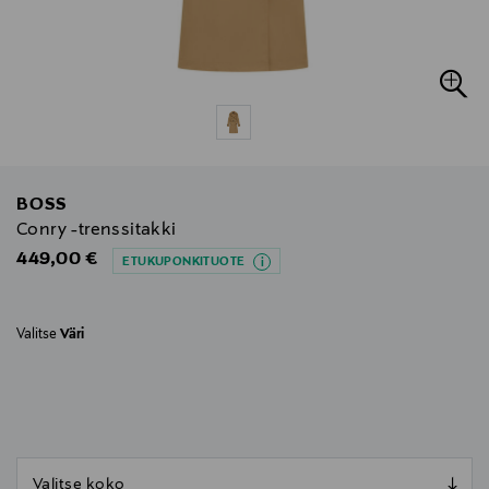
BOSS
Conry -trenssitakki
Original Price
449,00 €
ETUKUPONKITUOTE
Valitse
Väri
null