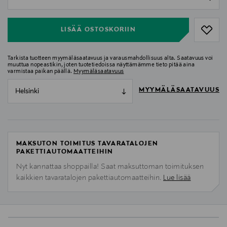
null
LISÄÄ OSTOSKORIIN
Tarkista tuotteen myymäläsaatavuus ja varausmahdollisuus alta. Saatavuus voi
muuttua nopeastikin, joten tuotetiedoissa näyttämämme tieto pitää aina
varmistaa paikan päällä.
Myymäläsaatavuus
MYYMÄLÄSAATAVUUS
Helsinki
MAKSUTON TOIMITUS TAVARATALOJEN
PAKETTIAUTOMAATTEIHIN
Nyt kannattaa shoppailla! Saat maksuttoman toimituksen
kaikkien tavaratalojen pakettiautomaatteihin.
Lue lisää