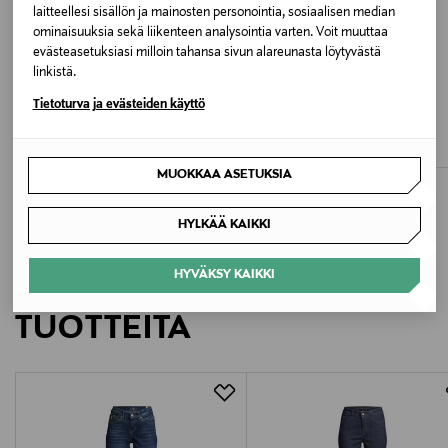
laitteellesi sisällön ja mainosten personointia, sosiaalisen median
Väri
ominaisuuksia sekä liikenteen analysointia varten. Voit muuttaa
OPEN BLUE
evästeasetuksiasi milloin tahansa sivun alareunasta löytyvästä
linkistä.
ETUKUPONKITUOTE
ETUKUPONKITUOTE
Valmistusmaa
Tietoturva ja evästeiden käyttö
JOSEPH RIBKOFF
RÓHE
Classic Wide-Leg Strech -farkut
Oversized Cotton Silk -trikoopaita
Egypti
Original Price
Original Price
200,00 €
165,00 €
MUOKKAA ASETUKSIA
Valmistajan tuotenumero
50564372
HYLKÄÄ KAIKKI
Valmistaja
HYVÄKSY KAIKKI
LISÄÄ KIINNOSTAVIA
Hugo Boss AG
TUOTTEITA
Valmistajan osoite
Holy-Allee 3, 72555 Metzingen, Germany
Digitaalinen osoite