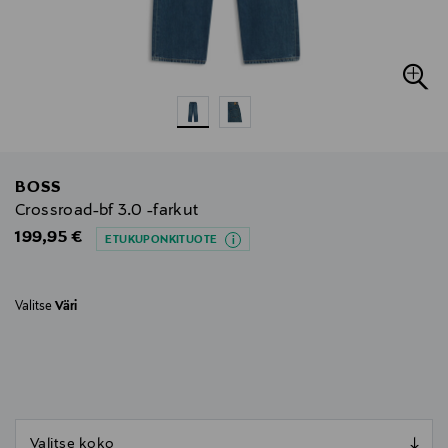
BOSS
Crossroad-bf 3.0 -farkut
Original Price
199,95 €
ETUKUPONKITUOTE
Valitse
Väri
null