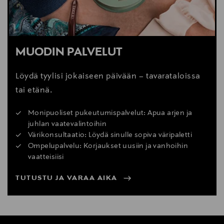
MUODIN PALVELUT
Löydä tyylisi jokaiseen päivään – tavarataloissa
tai etänä.
Monipuoliset pukeutumispalvelut: Apua arjen ja
juhlan vaatevalintoihin
Värikonsultaatio: Löydä sinulle sopiva väripaletti
Ompelupalvelu: Korjaukset uusiin ja vanhoihin
vaatteisiisi
TUTUSTU JA VARAA AIKA