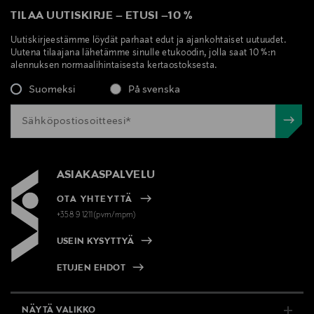
TILAA UUTISKIRJE
–
ETUSI
–
10 %
Uutiskirjeestämme löydät parhaat edut ja ajankohtaiset uutuudet.
Uutena tilaajana lähetämme sinulle etukoodin, jolla saat 10 %:n
alennuksen normaalihintaisesta kertaostoksesta.
Suomeksi
På svenska
ASIAKASPALVELU
OTA YHTEYTTÄ
+358 9 1211(pvm/mpm)
USEIN KYSYTTYÄ
ETUJEN EHDOT
NÄYTÄ VALIKKO