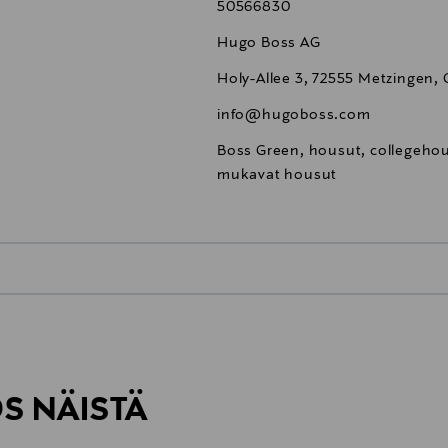
50566830
Hugo Boss AG
Holy-Allee 3, 72555 Metzingen,
info@hugoboss.com
Boss Green, housut, collegehou
mukavat housut
0,00 €
inen tilaukseesi. Voit palauttaa tilaamasi tuotteen 30 vuorokauden ku
0,00 € – 4,90 €
rvitse ilmoittaa palautuksesta etukäteen.
ÖS NÄISTÄ
7,90 €–50,00 € kuljetusyhtiöstä ja 