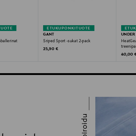
TUOTE
ETUKUPONKITUOTE
ETU
GANT
UNDER
aballerinat
Sriped Sport -sukat 2-pack
HeatGea
treenipa
Original Price
25,90 €
Original
40,00 
Inspiroidu