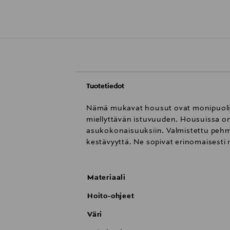
Tuotetiedot
Nämä mukavat housut ovat monipuolinen
miellyttävän istuvuuden. Housuissa on 
asukokonaisuuksiin. Valmistettu pehmeä
kestävyyttä. Ne sopivat erinomaisesti
Materiaali
Hoito-ohjeet
Väri