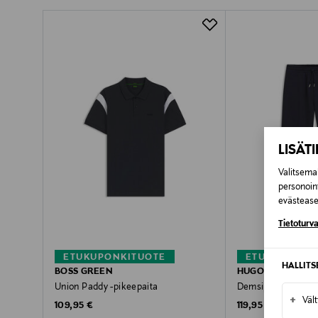
Pikatoimitus Wolt
LISÄT
Valitsemal
personoin
evästeaset
Tietoturva
ETUKUPONKITUOTE
ETUKUPONKI
HALLIT
BOSS GREEN
HUGO
Union Paddy -pikeepaita
Demsipant-housut
+
Väl
Original Price
Original Price
109,95 €
119,95 €