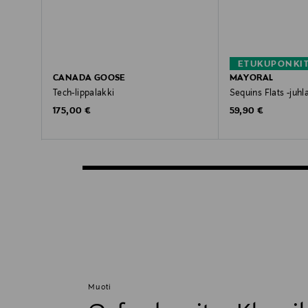
ETUKUPONKI
CANADA GOOSE
MAYORAL
Tech-lippalakki
Sequins Flats -juhl
Original Price
Original Price
175,00 €
59,90 €
Muoti