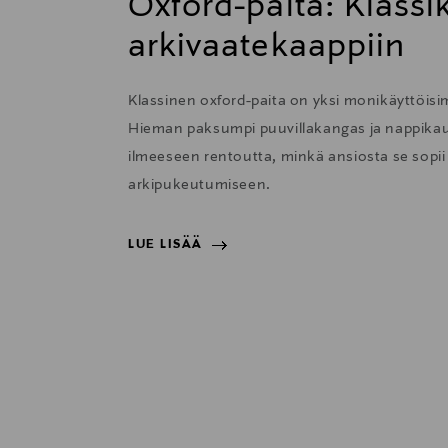
Oxford-paita: Klass
arkivaatekaappiin
Klassinen oxford-paita on yksi monikäyttöisi
Hieman paksumpi puuvillakangas ja nappikau
ilmeeseen rentoutta, minkä ansiosta se sopii e
arkipukeutumiseen.
LUE LISÄÄ
LUE LISÄÄ