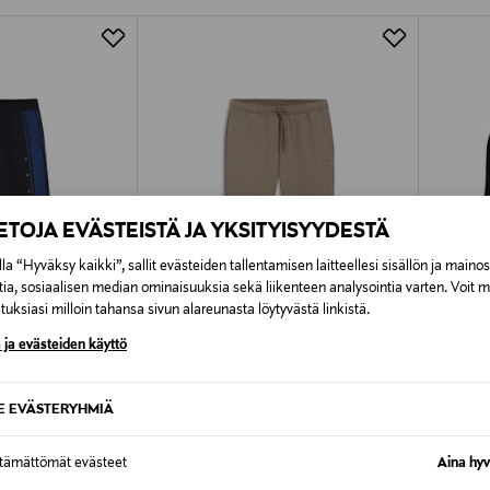
Alk. 6,90 €, kun toimitus on saatavi
IETOJA EVÄSTEISTÄ JA YKSITYISYYDESTÄ
la “Hyväksy kaikki”, sallit evästeiden tallentamisen laitteellesi sisällön ja maino
tia, sosiaalisen median ominaisuuksia sekä liikenteen analysointia varten. Voit 
uksiasi milloin tahansa sivun alareunasta löytyvästä linkistä.
 ja evästeiden käyttö
UUT
TUOTE
ALE –60%
ETU
SE EVÄSTERYHMIÄ
BOSS GREEN
TIGER 
Hadiko-collegehousut
Martin-
ttämättömät evästeet
Aina hyv
Discounted Price
Original
Original Price
55,60 €
199,00
139,95 €