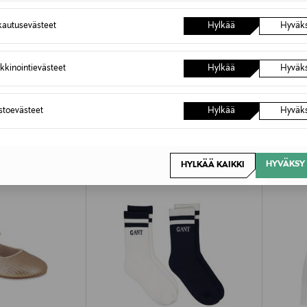
autusevästeet
Hylkää
Hyväk
kkinointievästeet
Hylkää
Hyväk
OTTEITA
astoevästeet
Hylkää
Hyväk
HYVÄKSY 
HYLKÄÄ KAIKKI