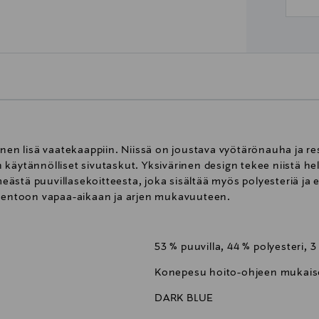
 lisä vaatekaappiin. Niissä on joustava vyötärönauha ja res
käytännölliset sivutaskut. Yksivärinen design tekee niistä help
stä puuvillasekoitteesta, joka sisältää myös polyesteriä ja e
 rentoon vapaa-aikaan ja arjen mukavuuteen.
53 % puuvilla, 44 % polyesteri, 3
Konepesu hoito-ohjeen mukaise
DARK BLUE