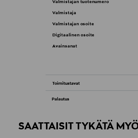
Valmistajan tuotenumero
Valmistaja
Valmistajan osoite
Digitaalinen osoite
Avainsanat
Toimitustavat
Nouto tavaratalosta
Palautus
Meille on hyvin tärkeää, että olet tyytyvä
Toimitus automaattiin tai noutopisteeseen
Palauttaminen on maksutonta eikä sinun ta
SAATTAISIT TYKÄTÄ MY
LUE TARKEMMAT PALAUTUSOHJEET
Kotiinkuljetus