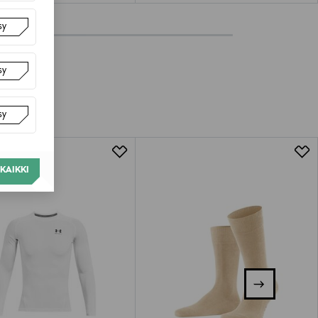
sy
sy
sy
KAIKKI