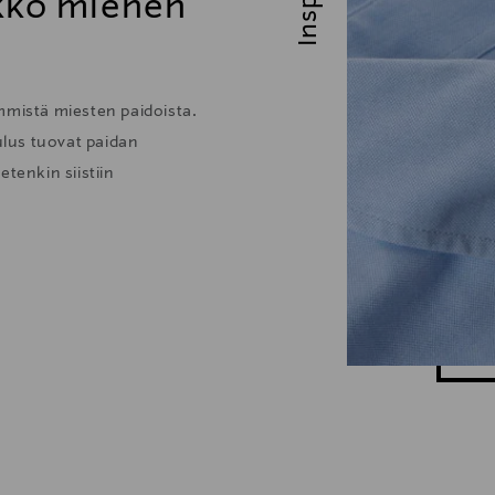
ikko miehen
mmistä miesten paidoista.
lus tuovat paidan
tenkin siistiin