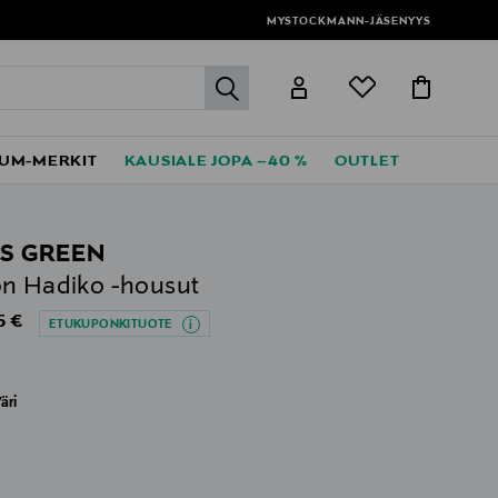
MYSTOCKMANN-JÄSENYYS
label.header.go
UM-MERKIT
KAUSIALE JOPA –40 %
OUTLET
S GREEN
n Hadiko -housut
al Price
5 €
ETUKUPONKITUOTE
äri