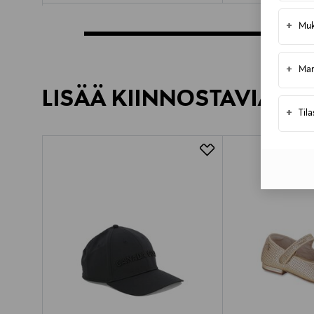
+
Muk
+
Mar
LISÄÄ KIINNOSTAVIA TU
+
Til