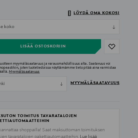
LÖYDÄ OMA KOKOSI
ull
tse koko
ull
LISÄÄ OSTOSKORIIN
 tuotteen myymäläsaatavuus ja varausmahdollisuus alta. Saatavuus voi
nopeastikin, joten tuotetiedoissa näyttämämme tieto pitää aina varmistaa
äällä.
Myymäläsaatavuus
MYYMÄLÄSAATAVUUS
nki
SUTON TOIMITUS TAVARATALOJEN
ETTIAUTOMAATTEIHIN
kannattaa shoppailla! Saat maksuttoman toimituksen
kien tavaratalojen pakettiautomaatteihin.
Lue lisää