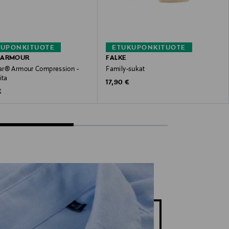
KUPONKITUOTE
ETUKUPONKITUOTE
 ARMOUR
FALKE
r® Armour Compression -
Family-sukat
ita
Original Price
17,90 €
 Price
€