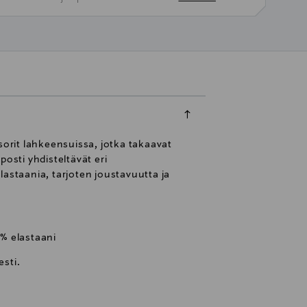
orit lahkeensuissa, jotka takaavat
osti yhdisteltävät eri
lastaania, tarjoten joustavuutta ja
 % elastaani
sti.