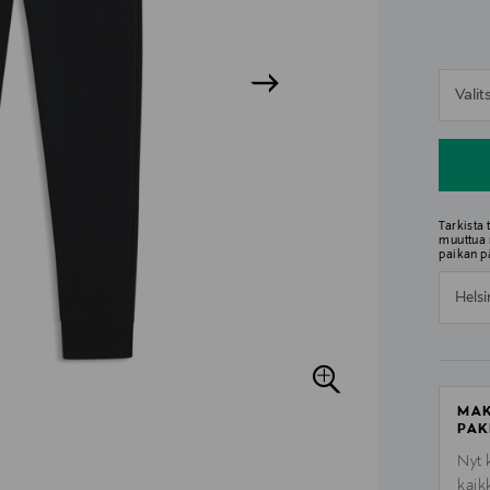
n
Vali
n
Tarkista
muuttua 
paikan p
Helsi
MAK
PAK
Nyt 
kaik