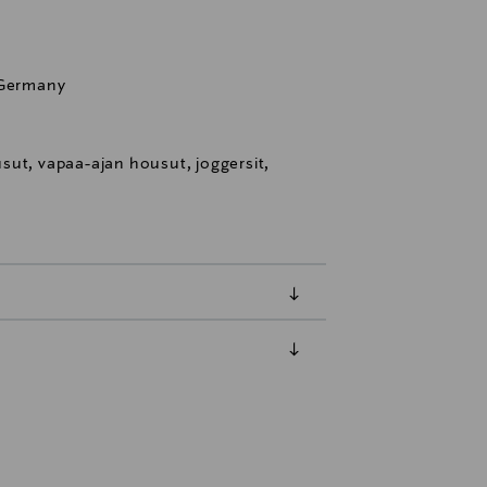
 Germany
sut, vapaa-ajan housut, joggersit,
luessa tuotteen vastaanottamisesta.
tuotteen koosta riippuen