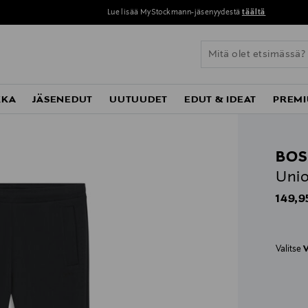
Lue lisää MyStockmann-jäsenyydestä
täältä
KKA
JÄSENEDUT
UUTUUDET
EDUT & IDEAT
PREMI
BOS
Unio
Origin
149,9
Valitse
V