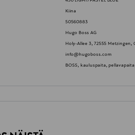
450 LIGHT/PASTEL BLUE
Kiina
50560883
Hugo Boss AG
Holy-Allee 3, 72555 Metzingen,
info@hugoboss.com
BOSS, kauluspaita, pellavapaita,
0,00 €
inen tilaukseesi. Voit palauttaa tilaamasi tuotteen 30 vuorokauden ku
0,00 € – 4,90 €
rvitse ilmoittaa palautuksesta etukäteen.