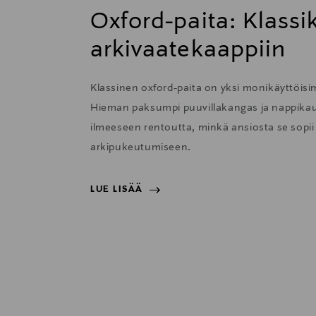
Oxford-paita: Klass
arkivaatekaappiin
Klassinen oxford-paita on yksi monikäyttöisi
Hieman paksumpi puuvillakangas ja nappikau
ilmeeseen rentoutta, minkä ansiosta se sopii e
arkipukeutumiseen.
LUE LISÄÄ
LUE LISÄÄ