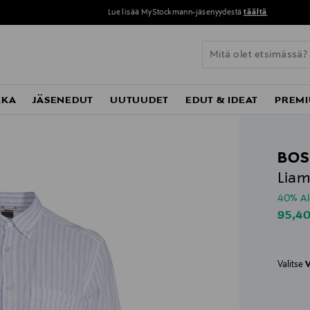
Lue lisää MyStockmann-jäsenyydestä
täältä
KKA
JÄSENEDUT
UUTUUDET
EDUT & IDEAT
PREMI
BOS
Liam
40% A
Disco
95,4
Valitse
V