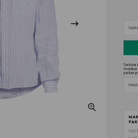
n
Vali
n
Tarkista
muuttua 
paikan p
Helsi
MAK
PAK
Nyt 