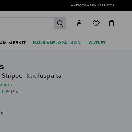
MYSTOCKMANN-JÄSENYYS
label.header.go
UM-MERKIT
KAUSIALE JOPA –40 %
OUTLET
S
 Striped -kauluspaita
lennus
Original Price
unted Price
0 €
159,95 €
äri