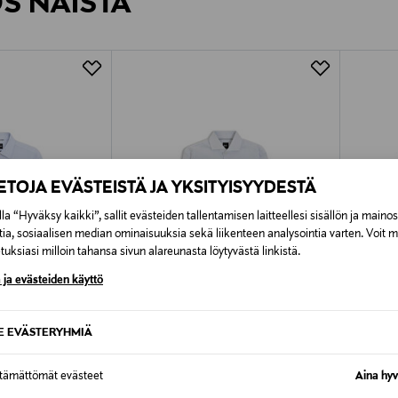
ÖS NÄISTÄ
7,90 €–50,00 € kuljetusyhtiöstä ja 
Alk. 6,90 €, kun toimitus on saatavi
IETOJA EVÄSTEISTÄ JA YKSITYISYYDESTÄ
la “Hyväksy kaikki”, sallit evästeiden tallentamisen laitteellesi sisällön ja maino
tia, sosiaalisen median ominaisuuksia sekä liikenteen analysointia varten. Voit 
uksiasi milloin tahansa sivun alareunasta löytyvästä linkistä.
 ja evästeiden käyttö
SE EVÄSTERYHMIÄ
ALE –40%
ETU
ttämättömät evästeet
Aina hyv
BOSS
BOSS
Hank -kauluspaita
Joe -kau