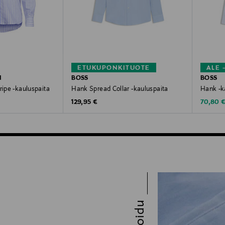
ETUKUPONKITUOTE
ALE 
N
BOSS
BOSS
ripe -kauluspaita
Hank Spread Collar -kauluspaita
Hank -k
Original Price
Discoun
e
129,95 €
70,80 