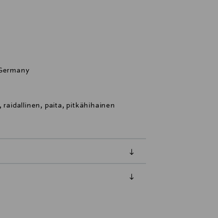
 Germany
 raidallinen, paita, pitkähihainen
luessa tuotteen vastaanottamisesta.