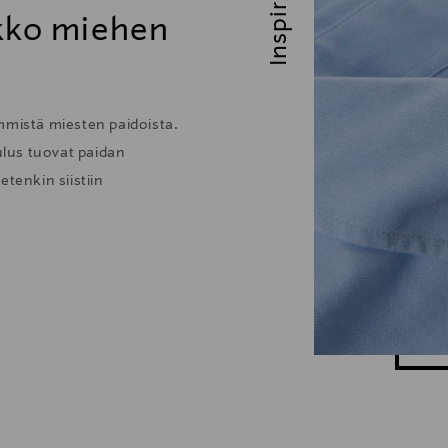
Inspiroidu
ikko miehen
mmistä miesten paidoista.
lus tuovat paidan
tenkin siistiin