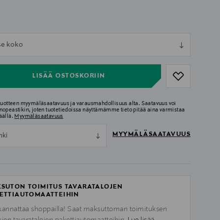
ull
tse koko
ull
LISÄÄ OSTOSKORIIN
 tuotteen myymäläsaatavuus ja varausmahdollisuus alta. Saatavuus voi
nopeastikin, joten tuotetiedoissa näyttämämme tieto pitää aina varmistaa
äällä.
Myymäläsaatavuus
MYYMÄLÄSAATAVUUS
nki
SUTON TOIMITUS TAVARATALOJEN
ETTIAUTOMAATTEIHIN
kannattaa shoppailla! Saat maksuttoman toimituksen