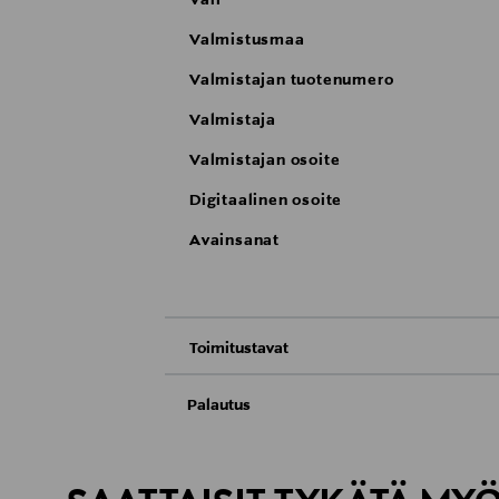
Väri
Valmistusmaa
Valmistajan tuotenumero
Valmistaja
Valmistajan osoite
Digitaalinen osoite
Avainsanat
Toimitustavat
Nouto tavaratalosta
Palautus
Meille on hyvin tärkeää, että olet tyytyvä
Toimitus automaattiin tai noutopisteeseen
Palauttaminen on maksutonta eikä sinun ta