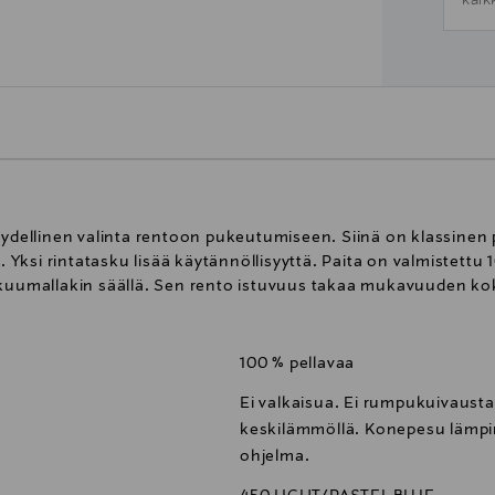
kaik
äydellinen valinta rentoon pukeutumiseen. Siinä on klassinen p
. Yksi rintatasku lisää käytännöllisyyttä. Paita on valmistettu 
 kuumallakin säällä. Sen rento istuvuus takaa mukavuuden kok
100 % pellavaa
Ei valkaisua. Ei rumpukuivausta.
keskilämmöllä. Konepesu lämpim
ohjelma.