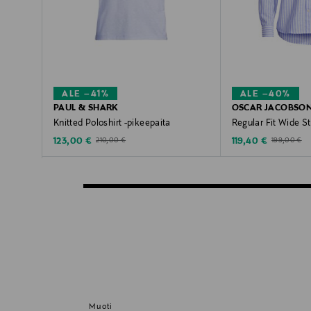
ALE –41%
ALE –40%
PAUL & SHARK
OSCAR JACOBSO
Knitted Poloshirt -pikeepaita
Regular Fit Wide St
Discounted Price
Discounted Price
Original Price
Original Pric
123,00 €
119,40 €
210,00 €
199,00 €
Muoti