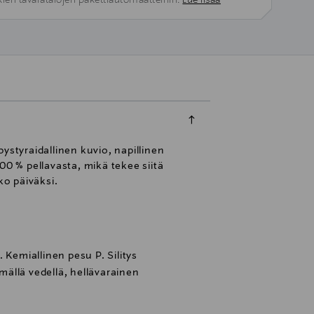
kien tavaratalojen pakettiautomaatteihin.
Lue lisää
ystyraidallinen kuvio, napillinen
100 % pellavasta, mikä tekee siitä
o päiväksi.
 Kemiallinen pesu P. Silitys
ällä vedellä, hellävarainen