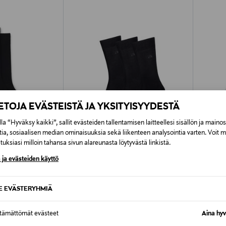
IETOJA EVÄSTEISTÄ JA YKSITYISYYDESTÄ
la “Hyväksy kaikki”, sallit evästeiden tallentamisen laitteellesi sisällön ja maino
tia, sosiaalisen median ominaisuuksia sekä liikenteen analysointia varten. Voit 
uksiasi milloin tahansa sivun alareunasta löytyvästä linkistä.
 ja evästeiden käyttö
TUOTE
ETUKUPONKITUOTE
ETU
CALVIN KLEIN
BOSS
Sukat 3-pack
Sukat, 
SE EVÄSTERYHMIÄ
Original Price
Original
16,99 €
13,95 €
ttämättömät evästeet
Aina hyv