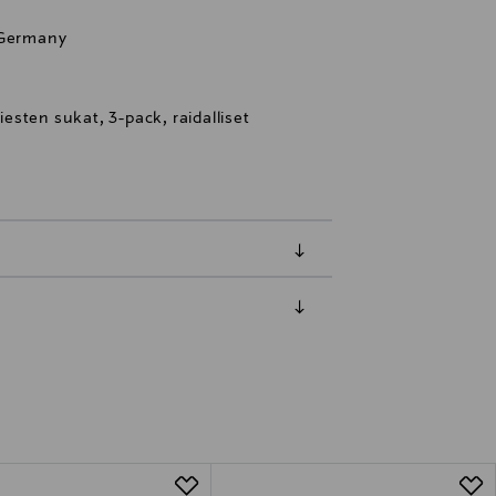
 Germany
sten sukat, 3-pack, raidalliset
luessa tuotteen vastaanottamisesta.
tuotteen koosta riippuen
lla valittuun osoitteeseen.