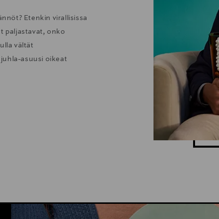
nöt? Etenkin virallisissa
t paljastavat, onko
lla vältät
juhla-asuusi oikeat