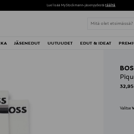
Lue lisää MyStockmann-jäsenyydestä
täältä
KKA
JÄSENEDUT
UUTUUDET
EDUT & IDEAT
PREMI
BOS
Piqu
Origin
32,95
Valitse
V