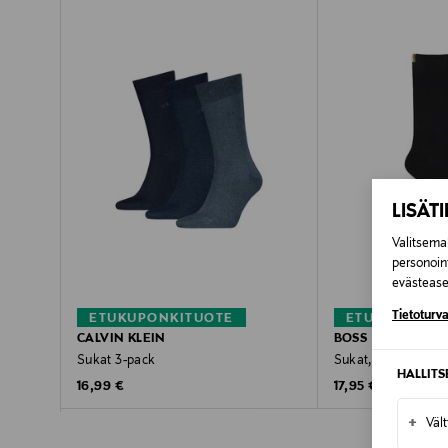
LISÄT
Valitsemal
personoin
evästeaset
Tietoturva
ETUKUPONKITUOTE
ETUKUPONKI
CALVIN KLEIN
BOSS
Sukat 3-pack
Sukat, 2-pack
HALLIT
Original Price
Original Price
16,99 €
17,95 €
+
Väl