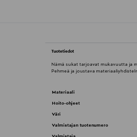
Tuotetiedot
Nämä sukat tarjoavat mukavuutta ja mon
Pehmeä ja joustava materiaaliyhdistel
Materiaali
Hoito-ohjeet
Väri
Valmistajan tuotenumero
Valmistaja