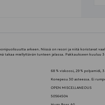
ipuolisuutta arkeen. Niissä on resori ja niitä koristavat vaak
mä takaa miellyttävän tunteen jalassa. Pakkaukseen kuuluu 3 
68 % viskoosi, 29 % polyamidi, 3
Konepesu 30 asteessa. Ei rumpu
OPEN MISCELLANEOUS
50564504
Hugo Boss AG