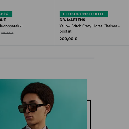
–61%
ETUKUPONKITUOTE
RUE
DR. MARTENS
le-toppatakki
Yellow Stitch Crazy Horse Chelsea -
bootsit
ted Price
Original Price
129,90 €
Original Price
200,00 €