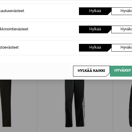
autusevästeet
Hylkää
Hyväk
OTTEITA
kkinointievästeet
Hylkää
Hyväk
astoevästeet
Hylkää
Hyväk
HYVÄKSY 
HYLKÄÄ KAIKKI