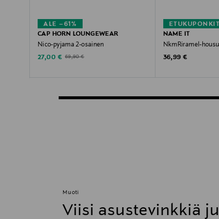
ALE –61%
ETUKUPONKI
CAP HORN LOUNGEWEAR
NAME IT
Nico-pyjama 2-osainen
NkmRiramel-housu
Discounted Price
Original Price
Original Price
27,00 €
36,99 €
69,90 €
Muoti
Viisi asustevinkkiä j