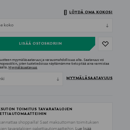
LÖYDÄ OMA KOKOSI
ull
tse koko
ull
LISÄÄ OSTOSKORIIN
 tuotteen myymäläsaatavuus ja varausmahdollisuus alta. Saatavuus voi
nopeastikin, joten tuotetiedoissa näyttämämme tieto pitää aina varmistaa
äällä.
Myymäläsaatavuus
MYYMÄLÄSAATAVUUS
nki
SUTON TOIMITUS TAVARATALOJEN
ETTIAUTOMAATTEIHIN
kannattaa shoppailla! Saat maksuttoman toimituksen
kien tavaratalojen pakettiautomaatteihin.
Lue lisää