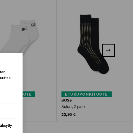
sten
muuttaa
KUPONKITUOTE
ETUKUPONKITUOTE
BOSS
2-pack
Sukat, 2-pack
 Price
Original Price
22,95 €
äksytty