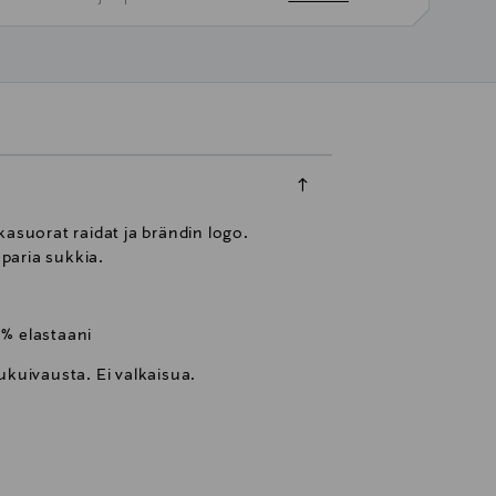
asuorat raidat ja brändin logo.
paria sukkia.
 % elastaani
kuivausta. Ei valkaisua.