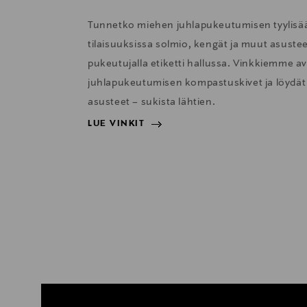
Tunnetko miehen juhlapukeutumisen tyylisään
tilaisuuksissa solmio, kengät ja muut asustee
pukeutujalla etiketti hallussa. Vinkkiemme avu
juhlapukeutumisen kompastuskivet ja löydät 
asusteet – sukista lähtien.
LUE VINKIT
LUE VINKIT