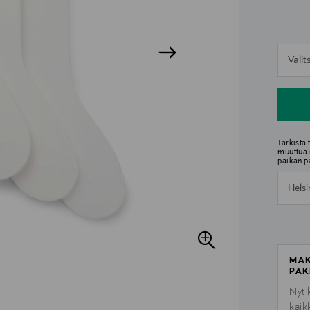
n
Vali
n
Tarkista
muuttua 
paikan p
Helsi
MAK
PAK
Nyt 
kaik