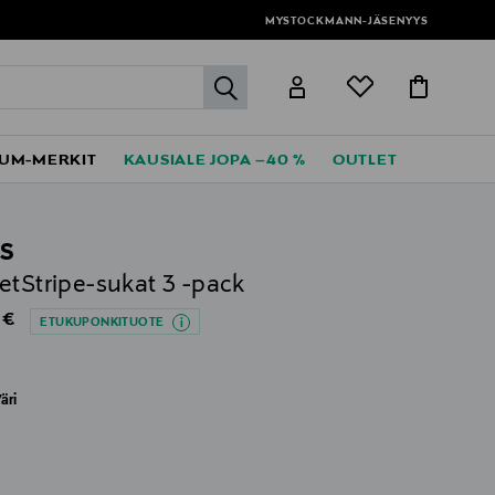
MYSTOCKMANN-JÄSENYYS
label.header.go
UM-MERKIT
KAUSIALE JOPA –40 %
OUTLET
S
etStripe-sukat 3 -pack
al Price
 €
ETUKUPONKITUOTE
äri