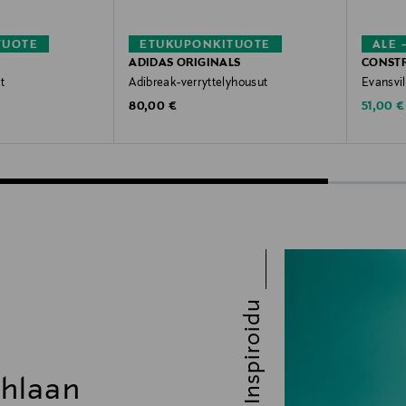
TUOTE
ETUKUPONKITUOTE
ALE 
ADIDAS ORIGINALS
CONST
t
Adibreak-verryttelyhousut
Evansvil
Original Price
Discoun
80,00 €
51,00 €
Inspiroidu
uhlaan