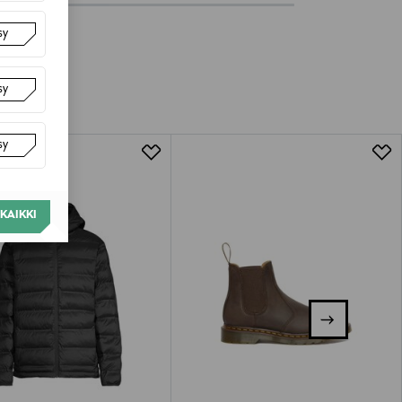
sy
sy
sy
KAIKKI