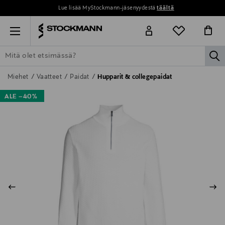
Lue lisää MyStockmann-jäsenyydestä
täältä
Menu
la
ETSI KAIKKI
NAISET
MIEHET
LAPSET
KOTI
KOSMETIIK
Miehet
Vaatteet
Paidat
Hupparit & collegepaidat
ALE –40%