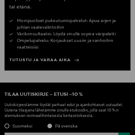
tai etänä.
Monipuoliset pukeutumispalvelut: Apua arjen ja
juhlan vaatevalintoihin
Värikonsultaatio: Löydä sinulle sopiva väripaletti
Ompelupalvelu: Korjaukset uusiin ja vanhoihin
vaatteisiisi
TUTUSTU JA VARAA AIKA
TILAA UUTISKIRJE
–
ETUSI
–
10 %
Uutiskirjeestämme löydät parhaat edut ja ajankohtaiset uutuudet.
Uutena tilaajana lähetämme sinulle etukoodin, jolla saat 10 %:n
alennuksen normaalihintaisesta kertaostoksesta.
Suomeksi
På svenska