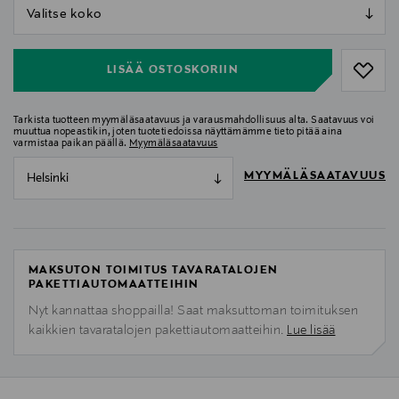
null
null
LISÄÄ OSTOSKORIIN
Tarkista tuotteen myymäläsaatavuus ja varausmahdollisuus alta. Saatavuus voi
muuttua nopeastikin, joten tuotetiedoissa näyttämämme tieto pitää aina
varmistaa paikan päällä.
Myymäläsaatavuus
MYYMÄLÄSAATAVUUS
Helsinki
MAKSUTON TOIMITUS TAVARATALOJEN
PAKETTIAUTOMAATTEIHIN
Nyt kannattaa shoppailla! Saat maksuttoman toimituksen
kaikkien tavaratalojen pakettiautomaatteihin.
Lue lisää