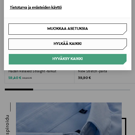
Tietoturva ja evästeiden käyttö
Avainsanat
BOSS, neulepaita, neule, miesten neule, puuvillaneule
MUOKKAA ASETUKSIA
HYLKÄÄ KAIKKI
HYVÄKSY KAIKKI
ALE –41%
ETUKUPONKITUOTE
LEE
TOMMY HILFIGER
Haden Relaxed Straight -farkut
New Stretch -paita
Discounted Price
Original Price
Original Price
59,40 €
39,90 €
99,90 €
Inspiroidu