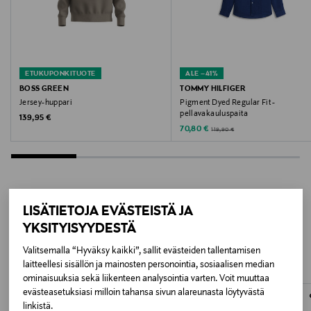
100 WHITE
Valmistusmaa
Turkki
ETUKUPONKITUOTE
ALE –41%
BOSS GREEN
TOMMY HILFIGER
Jersey-huppari
Pigment Dyed Regular Fit -
Valmistajan tuotenumero
pellavakauluspaita
Original Price
139,95 €
50555118
Discounted Price
Original Price
70,80 €
119,90 €
Valmistaja
Hugo Boss AG
LISÄTIETOJA EVÄSTEISTÄ JA
LISÄÄ KIINNOSTAVIA
Valmistajan osoite
YKSITYISYYDESTÄ
Holy-Allee 3, 72555 Metzingen, Germany
TUOTTEITA
Valitsemalla “Hyväksy kaikki”, sallit evästeiden tallentamisen
laitteellesi sisällön ja mainosten personointia, sosiaalisen median
Digitaalinen osoite
ominaisuuksia sekä liikenteen analysointia varten. Voit muuttaa
evästeasetuksiasi milloin tahansa sivun alareunasta löytyvästä
info@hugoboss.com
linkistä.