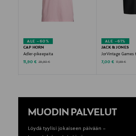
ALE –60%
ALE –61%
CAP HORN
JACK & JONES
Adler-pikeepaita
JorVintage Games t
Discounted Price
Discounted Price
Original Price
Original Price
11,90 €
7,00 €
29,90 €
17,99 €
MUODIN PALVELUT
Löydä tyylisi jokaiseen päivään –