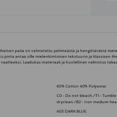
hainen paita on valmistettu pehmeästä ja hengittävästä materi
pinta antaa sille mielenkiintoisen tekstuurin ja klassisen ilm
vaatteeksi. Laadukas materiaali ja huolellinen valmistus taka
60% Cotton 40% Polyester
C0 - Do not bleach./T1 - Tumble
dryclean./B2 - Iron medium hea
403 DARK BLUE