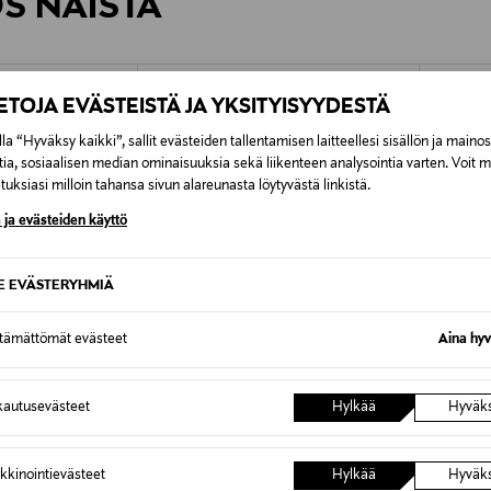
ÖS NÄISTÄ
7,90 €–50,00 € kuljetusyhtiöstä ja 
Alk. 6,90 €, kun toimitus on saatavi
IETOJA EVÄSTEISTÄ JA YKSITYISYYDESTÄ
la “Hyväksy kaikki”, sallit evästeiden tallentamisen laitteellesi sisällön ja maino
tia, sosiaalisen median ominaisuuksia sekä liikenteen analysointia varten. Voit 
uksiasi milloin tahansa sivun alareunasta löytyvästä linkistä.
 ja evästeiden käyttö
SE EVÄSTERYHMIÄ
ttämättömät evästeet
Aina hyv
autusevästeet
Hylkää
Hyväk
ALE –40%
ALE 
GEN
SAND COPENHAGEN
SAND 
kkinointievästeet
Hylkää
Hyväk