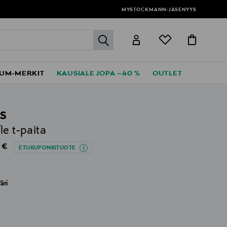
MYSTOCKMANN-JÄSENYYS
label.header.go
UM-MERKIT
KAUSIALE JOPA –40 %
OUTLET
S
le t-paita
al Price
 €
ETUKUPONKITUOTE
äri