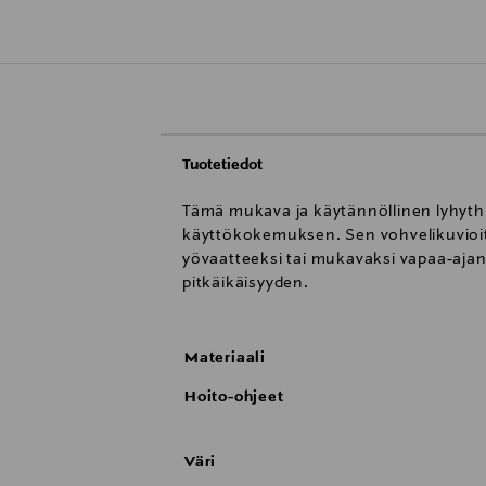
Tuotetiedot
Tämä mukava ja käytännöllinen lyhythi
käyttökokemuksen. Sen vohvelikuvioitu 
yövaatteeksi tai mukavaksi vapaa-ajan 
pitkäikäisyyden.
Materiaali
Hoito-ohjeet
Väri