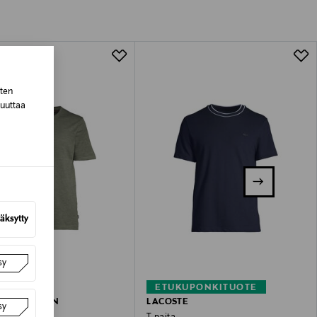
tuotteen koosta riippuen
lla valittuun osoitteeseen.
sten
muuttaa
äksytty
sy
–40%
ETUKUPONKITUOTE
COPENHAGEN
LACOSTE
sy