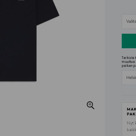
n
Vali
n
Tarkista
muuttua 
paikan p
Helsi
MAK
PAK
Nyt 
kaik