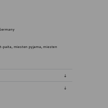
 Germany
 t-paita, miesten pyjama, miesten
luessa tuotteen vastaanottamisesta.