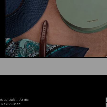
set uutuudet. Uutena
%:n alennuksen