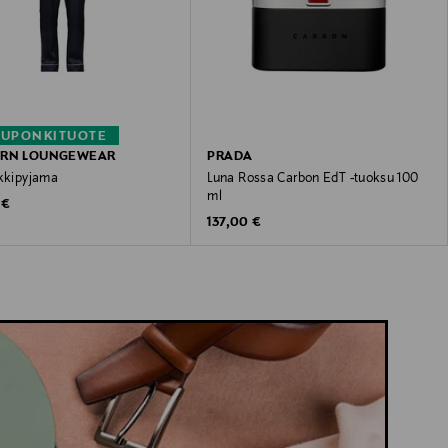
KUPONKITUOTE
ORN LOUNGEWEAR
PRADA
lkkipyjama
Luna Rossa Carbon EdT -tuoksu 100
ml
 Price
 €
Original Price
137,00 €