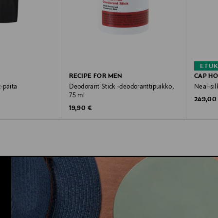
ETU
RECIPE FOR MEN
CAP H
-paita
Deodorant Stick -deodoranttipuikko,
Neal-si
75 ml
Original
249,00
Original Price
19,90 €