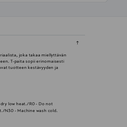
aalista, joka takaa miellyttävän
een. T-paita sopii erinomaisesti
avat tuotteen kestävyyden ja
 dry low heat./R0 - Do not
t./N30 - Machine wash cold.