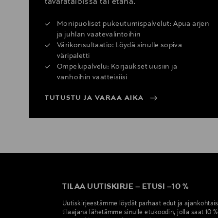
tavarataloissa tai etänä.
Monipuoliset pukeutumispalvelut: Apua arjen
ja juhlan vaatevalintoihin
Värikonsultaatio: Löydä sinulle sopiva
väripaletti
Ompelupalvelu: Korjaukset uusiin ja
vanhoihin vaatteisiisi
TUTUSTU JA VARAA AIKA
TILAA UUTISKIRJE
–
ETUSI
–
10 %
Uutiskirjeestämme löydät parhaat edut ja ajankohtai
tilaajana lähetämme sinulle etukoodin, jolla saat 10 