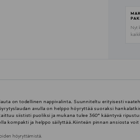
MAK
PAK
Nyt 
kaik
uta on todellinen nappivalinta. Suunniteltu erityisesti vaateh
öyrytyslaudan avulla on helppo höyryttää suoraksi hankalatki
taittuu siististi puoliksi ja mukana tulee 360° kääntyvä ripust
ella kompakti ja helppo säilyttää.Kiinteän pinnan ansiosta voi
ioiden höyryttämistä.