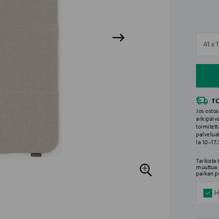
n
41 x 
n
T
Jos ostos
arkipäiv
toimitett
palvelua
la 10–17
Tarkista
muuttua 
paikan p
H