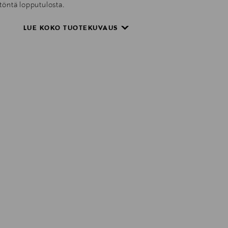
etöntä lopputulosta.
LUE KOKO TUOTEKUVAUS
ukun ansiosta.