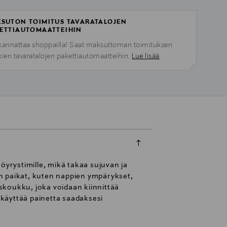
SUTON TOIMITUS TAVARATALOJEN
ETTIAUTOMAATTEIHIN
kannattaa shoppailla! Saat maksuttoman toimituksen
kien tavaratalojen pakettiautomaatteihin.
Lue lisää
öyrystimille, mikä takaa sujuvan ja
n paikat, kuten nappien ympärykset,
uskoukku, joka voidaan kiinnittää
t käyttää painetta saadaksesi