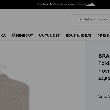
Lue lisää MyStockmann-jäsenyydestä
täältä
KKA
JÄSENEDUT
UUTUUDET
EDUT & IDEAT
PREMI
BRA
Fold
höyr
Origin
44,50
Valitse
V