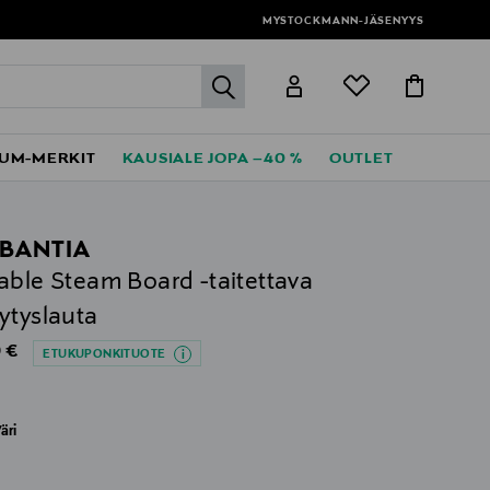
MYSTOCKMANN-JÄSENYYS
label.header.go
UM-MERKIT
KAUSIALE JOPA –40 %
OUTLET
BANTIA
able Steam Board -taitettava
ytyslauta
al Price
 €
ETUKUPONKITUOTE
äri