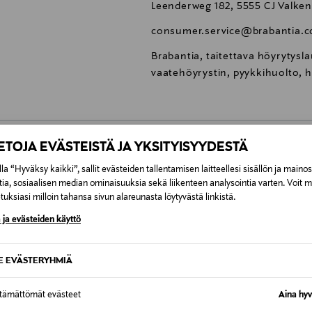
Leenderweg 182, 5555 CJ Valke
consumer.service@brabantia.
Brabantia, taitettava höyrytysla
vaatehöyrystin, pyykkihuolto, 
IETOJA EVÄSTEISTÄ JA YKSITYISYYDESTÄ
0,00 €
la “Hyväksy kaikki”, sallit evästeiden tallentamisen laitteellesi sisällön ja maino
tia, sosiaalisen median ominaisuuksia sekä liikenteen analysointia varten. Voit 
uksiasi milloin tahansa sivun alareunasta löytyvästä linkistä.
inen tilaukseesi. Voit palauttaa tilaamasi tuotteen 30 vuorokauden ku
0,00 € – 4,90 €
rvitse ilmoittaa palautuksesta etukäteen.
 ja evästeiden käyttö
ÖS NÄISTÄ
7,90 €–50,00 € kuljetusyhtiöstä ja 
SE EVÄSTERYHMIÄ
Alk. 6,90 €, kun toimitus on saatavi
ttämättömät evästeet
Aina hyv