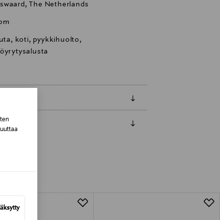
nswaard, The Netherlands
com
uta, koti, pyykkihuolto,
höyrytysalusta
sten
muuttaa
luessa tuotteen vastaanottamisesta.
tuotteen koosta riippuen
lla valittuun osoitteeseen.
äksytty