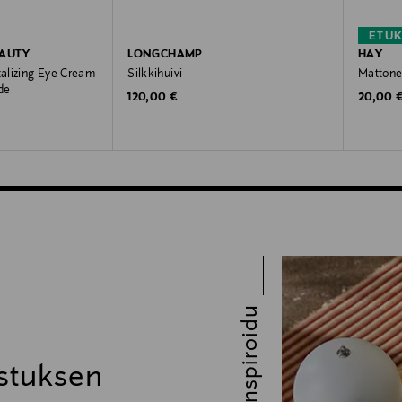
ETU
EAUTY
LONGCHAMP
HAY
alizing Eye Cream
Silkkihuivi
Mattone 
de
Original Price
Original
120,00 €
20,00 
Inspiroidu
stuksen