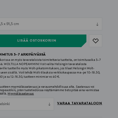
ull
1,5 x 91,5 cm
ull
LISÄÄ OSTOSKORIIN
OIMITUS 3–7 ARKIPÄIVÄSSÄ
korissa on myös tavarataloista toimitettavia tuotteita, on toimitusaika 3–7
ää. WOLTILLA NOPEAMMIN! Voit valita Helsingin tavaratalosta
aville tuotteille myös Wolt-pikatoimituksen, jos tilaat Helsingin Wolt-
lueen sisällä. Voit tehdä Wolt-tilauksia verkkokaupassa ma–pe 10–18.30,
.30 ja su 12–16.30, tuotteen minimiarvo 40 €.
 tuotteen myymäläsaatavuus ja varausmahdollisuus alta. Saatavuus voi
nopeastikin, joten tuotetiedoissa näyttämämme tieto pitää aina varmistaa
äällä.
Myymäläsaatavuus
VARAA TAVARATALOON
elsinki