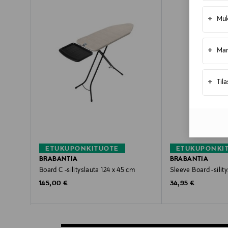
+
Muk
+
Mar
+
Til
ETUKUPONKITUOTE
ETUKUPONKI
BRABANTIA
BRABANTIA
Board C -silityslauta 124 x 45 cm
Sleeve Board -silit
Original Price
Original Price
145,00 €
34,95 €