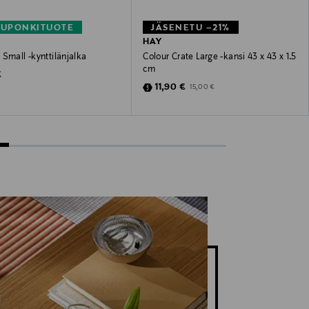
KUPONKITUOTE
JÄSENETU –21%
HAY
Small -kynttilänjalka
Colour Crate Large -kansi 43 x 43 x 1.5
cm
 Price
€
Discounted Price
Original Price
11,90 €
15,00 €