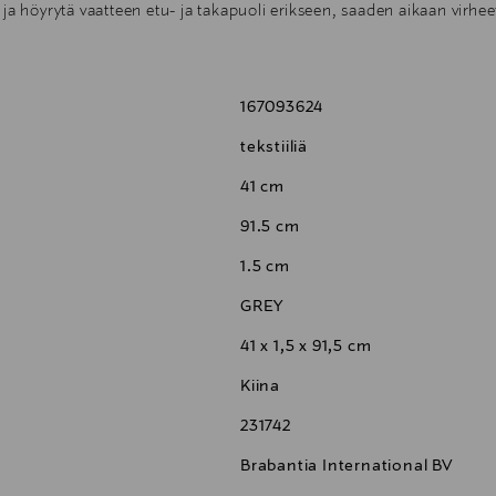
 ja höyrytä vaatteen etu- ja takapuoli erikseen, saaden aikaan virhe
ääntyvä koukku, mikä tekee käytöstä vaivatonta.
ästi kasaan käytön jälkeen, säästäen tilaa säilytyksessä.
41 x 1,5 x 91,5 cm sopivat useimpien vaatteiden kanssa.
167093624
kuusta ja luotettavasta huoltopalvelusta.
sta.
tekstiiliä
kaapin oven, sisäovien ja muiden kiinnikkeiden kanssa, kätevän ko
41 cm
91.5 cm
1.5 cm
GREY
41 x 1,5 x 91,5 cm
Kiina
231742
Brabantia International BV