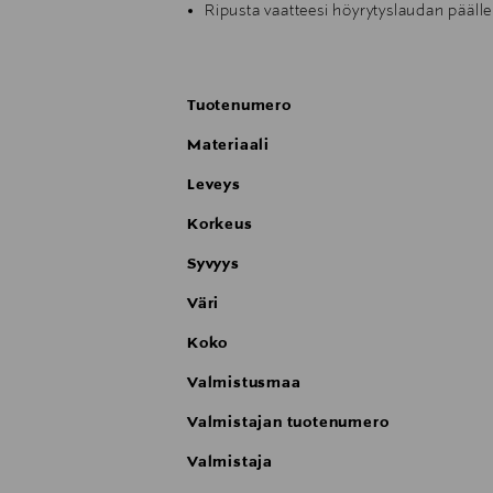
Ripusta vaatteesi höyrytyslaudan päälle
Monipuolinen ripustus, siinä on 360° k
Kompakti säilytystila, joka taittuu kätev
Täydellinen koko, höyrytyslaudan mitat 
Tuotenumero
Ongelmaton käyttö ja nauti 2 vuoden ta
Valmistettu 75 % kierrätetystä materiaali
Materiaali
Soveltuu käytettäväksi naulakon, vaate
Leveys
Korkeus
Syvyys
Väri
Koko
Valmistusmaa
Valmistajan tuotenumero
Valmistaja