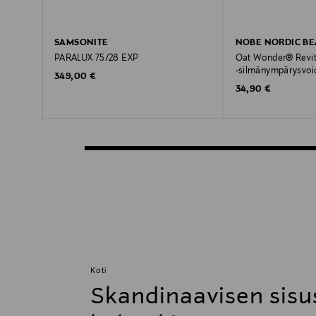
SAMSONITE
NOBE NORDIC B
PARALUX 75/28 EXP
Oat Wonder® Revit
-silmänympärysvoi
Original Price
349,00 €
Original Price
34,90 €
Koti
Skandinaavisen sisu