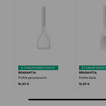
ETUKUPONKITUOTE
ETUKUPONKI
BRABANTIA
BRABANTIA
Profile-perunasurvin
Profile-lasta
Original Price
Original Price
16,95 €
12,95 €