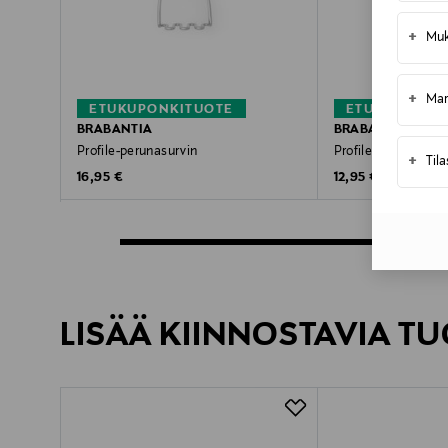
+
Muk
+
Mar
ETUKUPONKITUOTE
ETUKUPONKI
BRABANTIA
BRABANTIA
Profile-perunasurvin
Profile-lasta
+
Til
Original Price
Original Price
16,95 €
12,95 €
LISÄÄ KIINNOSTAVIA TU