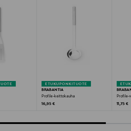
TUOTE
ETUKUPONKITUOTE
ETU
BRABANTIA
BRABA
Profile-keittokauha
Profile-v
Original Price
Original
16,95 €
11,75 €