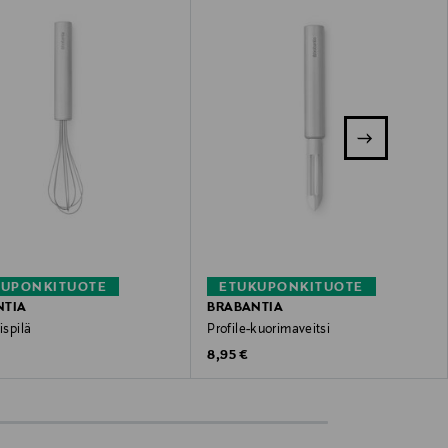
KUPONKITUOTE
ETUKUPONKITUOTE
NTIA
BRABANTIA
ispilä
Profile-kuorimaveitsi
 Price
Original Price
8,95 €