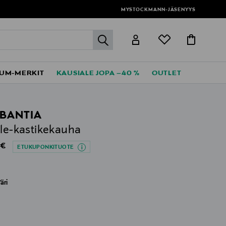
MYSTOCKMANN-JÄSENYYS
label.header.go
UM-MERKIT
KAUSIALE JOPA –40 %
OUTLET
BANTIA
ile-kastikekauha
al Price
 €
ETUKUPONKITUOTE
äri