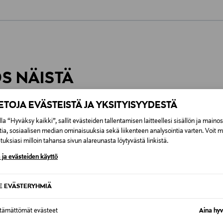
0,00 €
inen tilaukseesi. Voit palauttaa tilaamasi tuotteen 30 vuorokauden ku
0,00 € – 4,90 €
rvitse ilmoittaa palautuksesta etukäteen.
ÖS NÄISTÄ
7,90 €–50,00 € kuljetusyhtiöstä ja 
IETOJA EVÄSTEISTÄ JA YKSITYISYYDESTÄ
Alk. 6,90 €, kun toimitus on saatavi
la “Hyväksy kaikki”, sallit evästeiden tallentamisen laitteellesi sisällön ja maino
tia, sosiaalisen median ominaisuuksia sekä liikenteen analysointia varten. Voit 
uksiasi milloin tahansa sivun alareunasta löytyvästä linkistä.
 ja evästeiden käyttö
SE EVÄSTERYHMIÄ
ttämättömät evästeet
Aina hyv