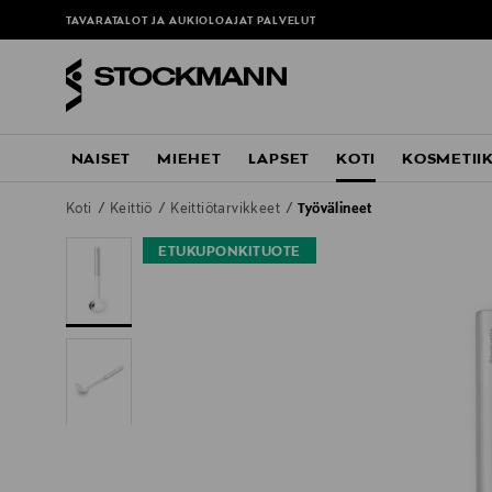
TAVARATALOT JA AUKIOLOAJAT
PALVELUT
NAISET
MIEHET
LAPSET
KOTI
KOSMETII
Koti
Keittiö
Keittiötarvikkeet
Työvälineet
ETUKUPONKITUOTE