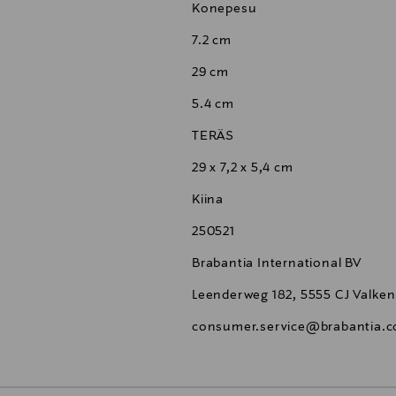
Konepesu
7.2 cm
29 cm
5.4 cm
TERÄS
29 x 7,2 x 5,4 cm
Kiina
250521
Brabantia International BV
Leenderweg 182, 5555 CJ Valke
consumer.service@brabantia.