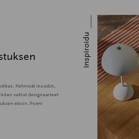
Inspiroidu
stuksen
kodikas. Pehmeät muodot,
kiten valitut designaarteet
stuksen eloon. Poimi