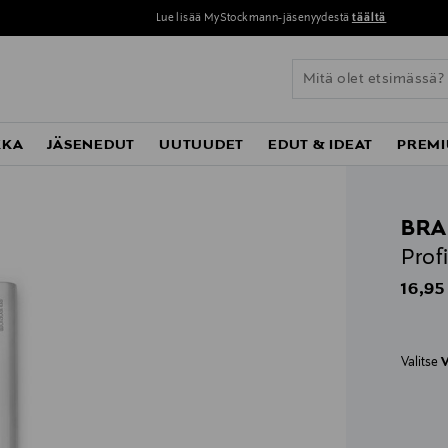
Lue lisää MyStockmann-jäsenyydestä
täältä
KKA
JÄSENEDUT
UUTUUDET
EDUT & IDEAT
PREMI
BRA
Prof
Origin
16,95
Valitse
V