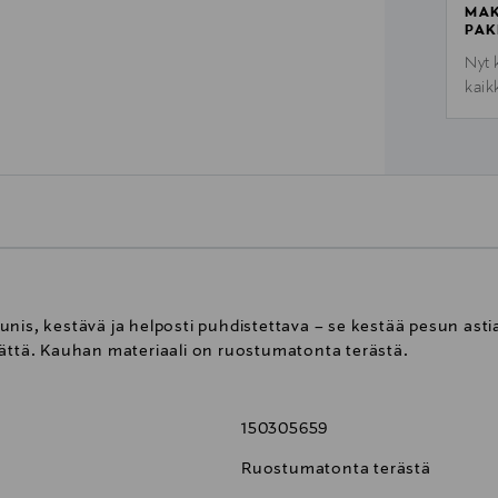
MAK
PAK
Nyt 
kaik
unis, kestävä ja helposti puhdistettava – se kestää pesun as
mättä. Kauhan materiaali on ruostumatonta terästä.
150305659
Ruostumatonta terästä