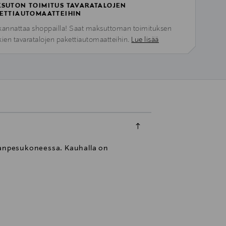
SUTON TOIMITUS TAVARATALOJEN
ETTIAUTOMAATTEIHIN
kannattaa shoppailla! Saat maksuttoman toimituksen
kien tavaratalojen pakettiautomaatteihin.
Lue lisää
tianpesukoneessa. Kauhalla on