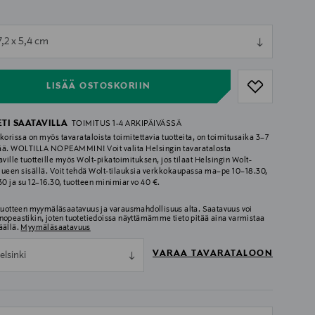
ull
7,2 x 5,4 cm
ull
LISÄÄ OSTOSKORIIN
ETI SAATAVILLA
TOIMITUS 1-4 ARKIPÄIVÄSSÄ
korissa on myös tavarataloista toimitettavia tuotteita, on toimitusaika 3–7
ää. WOLTILLA NOPEAMMIN! Voit valita Helsingin tavaratalosta
aville tuotteille myös Wolt-pikatoimituksen, jos tilaat Helsingin Wolt-
lueen sisällä. Voit tehdä Wolt-tilauksia verkkokaupassa ma–pe 10–18.30,
.30 ja su 12–16.30, tuotteen minimiarvo 40 €.
 tuotteen myymäläsaatavuus ja varausmahdollisuus alta. Saatavuus voi
nopeastikin, joten tuotetiedoissa näyttämämme tieto pitää aina varmistaa
äällä.
Myymäläsaatavuus
VARAA TAVARATALOON
elsinki