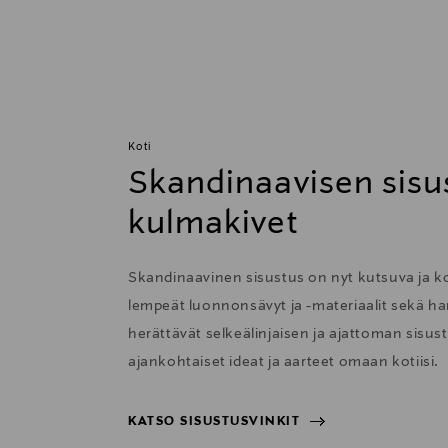
Koti
Skandinaavisen sisu
kulmakivet
Skandinaavinen sisustus on nyt kutsuva ja 
lempeät luonnonsävyt ja -materiaalit sekä har
herättävät selkeälinjaisen ja ajattoman sisu
ajankohtaiset ideat ja aarteet omaan kotiisi.
KATSO SISUSTUSVINKIT