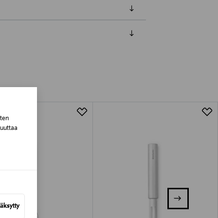
luessa tuotteen vastaanottamisesta.
tuotteen koosta riippuen
lla valittuun osoitteeseen.
sten
muuttaa
äksytty