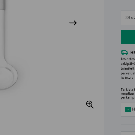
n
29 x 
n
H
Jos ostos
arkipäiv
toimitett
palvelua
la 10–17
Tarkista
muuttua 
paikan p
H