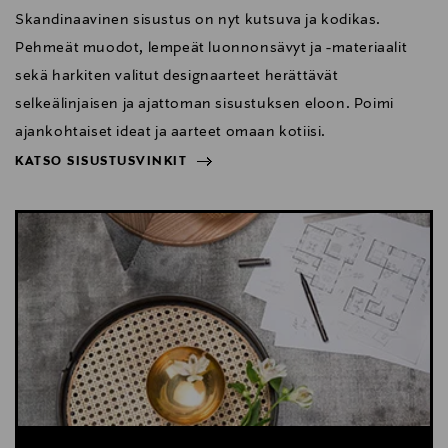
Skandinaavinen sisustus on nyt kutsuva ja kodikas.
Pehmeät muodot, lempeät luonnonsävyt ja -materiaalit
sekä harkiten valitut designaarteet herättävät
selkeälinjaisen ja ajattoman sisustuksen eloon. Poimi
ajankohtaiset ideat ja aarteet omaan kotiisi.
KATSO SISUSTUSVINKIT
NÄYTÄ VÄHEMMÄN
KATSO SISUSTUSVINKIT