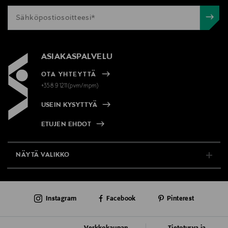
ASIAKASPALVELU
OTA YHTEYTTÄ
+358 9 1211(pvm/mpm)
USEIN KYSYTTYÄ
ETUJEN EHDOT
NÄYTÄ VALIKKO
TUKI & INFO
Instagram
Facebook
Pinterest
AJANKOHTAISTA
PALVELUT