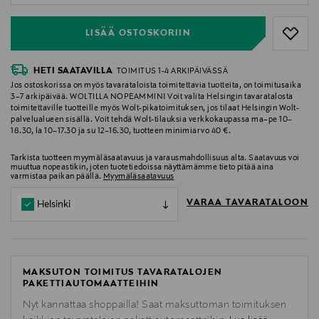
LISÄÄ OSTOSKORIIN
HETI SAATAVILLA
TOIMITUS 1-4 ARKIPÄIVÄSSÄ
Jos ostoskorissa on myös tavarataloista toimitettavia tuotteita, on toimitusaika
3–7 arkipäivää. WOLTILLA NOPEAMMIN! Voit valita Helsingin tavaratalosta
toimitettaville tuotteille myös Wolt-pikatoimituksen, jos tilaat Helsingin Wolt-
palvelualueen sisällä. Voit tehdä Wolt-tilauksia verkkokaupassa ma–pe 10–
18.30, la 10–17.30 ja su 12–16.30, tuotteen minimiarvo 40 €.
Tarkista tuotteen myymäläsaatavuus ja varausmahdollisuus alta. Saatavuus voi
muuttua nopeastikin, joten tuotetiedoissa näyttämämme tieto pitää aina
varmistaa paikan päällä.
Myymäläsaatavuus
VARAA TAVARATALOON
Helsinki
MAKSUTON TOIMITUS TAVARATALOJEN
PAKETTIAUTOMAATTEIHIN
Nyt kannattaa shoppailla! Saat maksuttoman toimituksen