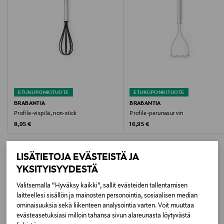
Hoito-ohjeet
Konepesu
Leveys
10 cm
ETUKUPONKITUOTE
ETUKUPONKITUOTE
Korkeus
BRABANTIA
BRABANTIA
Profile-vispilä, non-stick
Profile-perunasurvin
27.2 cm
Original Price
Original Price
8,95 €
16,95 €
Syvyys
LISÄTIETOJA EVÄSTEISTÄ JA
7.2 cm
YKSITYISYYDESTÄ
Väri
Valitsemalla “Hyväksy kaikki”, sallit evästeiden tallentamisen
LISÄÄ KIINNOSTAVIA
laitteellesi sisällön ja mainosten personointia, sosiaalisen median
BLACK
ominaisuuksia sekä liikenteen analysointia varten. Voit muuttaa
TUOTTEITA
evästeasetuksiasi milloin tahansa sivun alareunasta löytyvästä
Koko