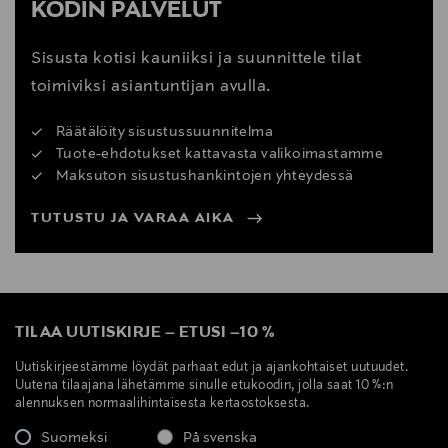
KODIN PALVELUT
Sisusta kotisi kauniiksi ja suunnittele tilat
toimiviksi asiantuntijan avulla.
Räätälöity sisustussuunnitelma
Tuote-ehdotukset kattavasta valikoimastamme
Maksuton sisustushankintojen yhteydessä
TUTUSTU JA VARAA AIKA
TILAA UUTISKIRJE
–
ETUSI
–
10 %
Uutiskirjeestämme löydät parhaat edut ja ajankohtaiset uutuudet.
Uutena tilaajana lähetämme sinulle etukoodin, jolla saat 10 %:n
alennuksen normaalihintaisesta kertaostoksesta.
Suomeksi
På svenska