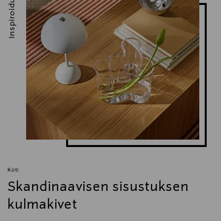
Inspiroidu
consumer.service@brabantia.com
Avainsanat
perunansoseuttaja
Koti
Skandinaavisen sisustuksen
kulmakivet