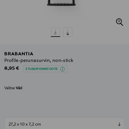
BRABANTIA
Profile-perunasurvin, non-stick
Original Price
8,95 €
ETUKUPONKITUOTE
Valitse
Väri
null
null