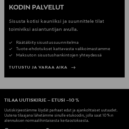
KODIN PALVELUT
Sisusta kotisi kauniiksi ja suunnittele tilat
toimiviksi asiantuntijan avulla.
Räätälöity sisustussuunnitelma
Tuote-ehdotukset kattavasta valikoimastamme
Maksuton sisustushankintojen yhteydessä
TUTUSTU JA VARAA AIKA
TILAA UUTISKIRJE
–
ETUSI
–
10 %
Uutiskirjeestämme löydät parhaat edut ja ajankohtaiset uutuudet.
Uutena tilaajana lähetämme sinulle etukoodin, jolla saat 10 %:n
alennuksen normaalihintaisesta kertaostoksesta.