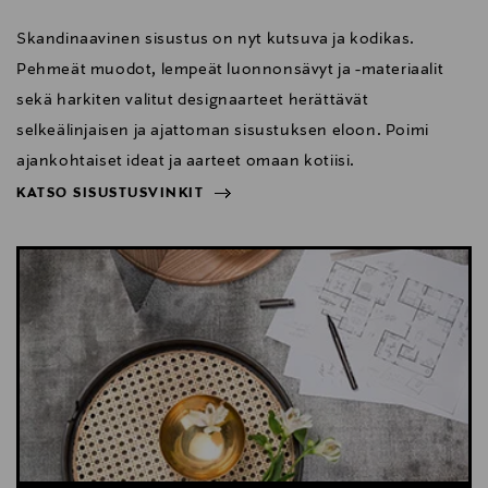
Skandinaavinen sisustus on nyt kutsuva ja kodikas.
Pehmeät muodot, lempeät luonnonsävyt ja -materiaalit
sekä harkiten valitut designaarteet herättävät
selkeälinjaisen ja ajattoman sisustuksen eloon. Poimi
ajankohtaiset ideat ja aarteet omaan kotiisi.
KATSO SISUSTUSVINKIT
NÄYTÄ VÄHEMMÄN
KATSO SISUSTUSVINKIT