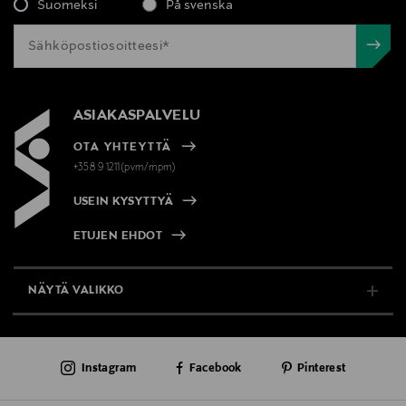
Suomeksi
På svenska
ASIAKASPALVELU
OTA YHTEYTTÄ
+358 9 1211(pvm/mpm)
USEIN KYSYTTYÄ
ETUJEN EHDOT
NÄYTÄ VALIKKO
TUKI & INFO
Instagram
Facebook
Pinterest
AJANKOHTAISTA