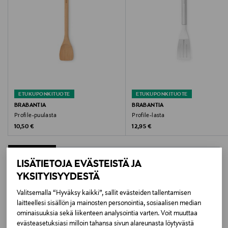
Hoito-ohjeet
Käsinpesu
Leveys
7 cm
Korkeus
ETUKUPONKITUOTE
ETUKUPONKITUOTE
BRABANTIA
BRABANTIA
30.4 cm
Profile-puulasta
Profile-lasta
Original Price
Original Price
10,50 €
12,95 €
Syvyys
2.5 cm
LISÄTIETOJA EVÄSTEISTÄ JA
YKSITYISYYDESTÄ
Väri
LISÄÄ KIINNOSTAVIA
Valitsemalla “Hyväksy kaikki”, sallit evästeiden tallentamisen
PYÖKKI
laitteellesi sisällön ja mainosten personointia, sosiaalisen median
TUOTTEITA
ominaisuuksia sekä liikenteen analysointia varten. Voit muuttaa
Koko
evästeasetuksiasi milloin tahansa sivun alareunasta löytyvästä