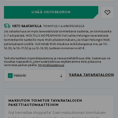
LISÄÄ OSTOSKORIIN
HETI SAATAVILLA
TOIMITUS 1-4 ARKIPÄIVÄSSÄ
Jos ostoskorissa on myös tavarataloista toimitettavia tuotteita, on toimitusaika
3–7 arkipäivää. WOLTILLA NOPEAMMIN! Voit valita Helsingin tavaratalosta
toimitettaville tuotteille myös Wolt-pikatoimituksen, jos tilaat Helsingin Wolt-
palvelualueen sisällä. Voit tehdä Wolt-tilauksia verkkokaupassa ma–pe 10–
18.30, la 10–17.30 ja su 12–16.30, tuotteen minimiarvo 40 €.
Tarkista tuotteen myymäläsaatavuus ja varausmahdollisuus alta. Saatavuus voi
muuttua nopeastikin, joten tuotetiedoissa näyttämämme tieto pitää aina
varmistaa paikan päällä.
Myymäläsaatavuus
VARAA TAVARATALOON
Helsinki
MAKSUTON TOIMITUS TAVARATALOJEN
PAKETTIAUTOMAATTEIHIN
Nyt kannattaa shoppailla! Saat maksuttoman toimituksen