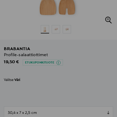
BRABANTIA
Profile-salaattiottimet
Original Price
19,50 €
ETUKUPONKITUOTE
Valitse
Väri
null
null