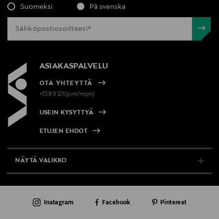
Suomeksi
På svenska
ASIAKASPALVELU
OTA YHTEYTTÄ
+358 9 1211(pvm/mpm)
USEIN KYSYTTYÄ
ETUJEN EHDOT
NÄYTÄ VALIKKO
TUKI & INFO
Instagram
Facebook
Pinterest
AJANKOHTAISTA