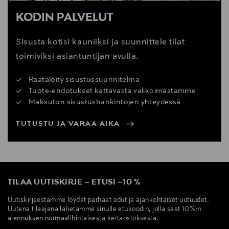
KODIN PALVELUT
Sisusta kotisi kauniiksi ja suunnittele tilat
toimiviksi asiantuntijan avulla.
Räätälöity sisustussuunnitelma
Tuote-ehdotukset kattavasta valikoimastamme
Maksuton sisustushankintojen yhteydessä
TUTUSTU JA VARAA AIKA
TILAA UUTISKIRJE
–
ETUSI
–
10 %
Uutiskirjeestämme löydät parhaat edut ja ajankohtaiset uutuudet.
Uutena tilaajana lähetämme sinulle etukoodin, jolla saat 10 %:n
alennuksen normaalihintaisesta kertaostoksesta.