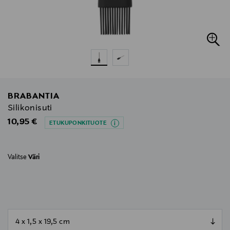
BRABANTIA
Silikonisuti
Original Price
10,95 €
ETUKUPONKITUOTE
Valitse
Väri
null