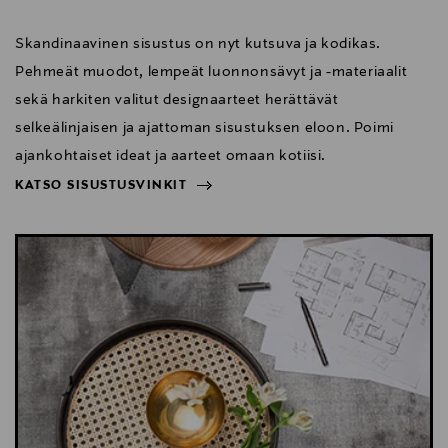
Skandinaavinen sisustus on nyt kutsuva ja kodikas.
Pehmeät muodot, lempeät luonnonsävyt ja -materiaalit
sekä harkiten valitut designaarteet herättävät
selkeälinjaisen ja ajattoman sisustuksen eloon. Poimi
ajankohtaiset ideat ja aarteet omaan kotiisi.
KATSO SISUSTUSVINKIT
NÄYTÄ VÄHEMMÄN
KATSO SISUSTUSVINKIT