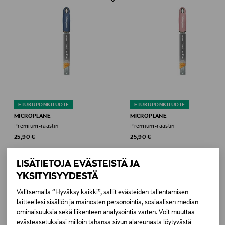
SILVER
Koko
4 x 1,5 x 19,5 cm
Valmistajan tuotenumero
137440
ETUKUPONKITUOTE
ETUKUPONKITUOTE
Valmistaja
MICROPLANE
MICROPLANE
Premium-raastin
Premium-raastin
Brabantia International BV
Original Price
Original Price
25,90 €
25,90 €
Valmistajan osoite
LISÄTIETOJA EVÄSTEISTÄ JA
Leenderweg 182, 5555 CJ Valkenswaard, The
YKSITYISYYDESTÄ
Netherlands
Valitsemalla “Hyväksy kaikki”, sallit evästeiden tallentamisen
LISÄÄ KIINNOSTAVIA
laitteellesi sisällön ja mainosten personointia, sosiaalisen median
Digitaalinen osoite
ominaisuuksia sekä liikenteen analysointia varten. Voit muuttaa
evästeasetuksiasi milloin tahansa sivun alareunasta löytyvästä
consumer.service@brabantia.com