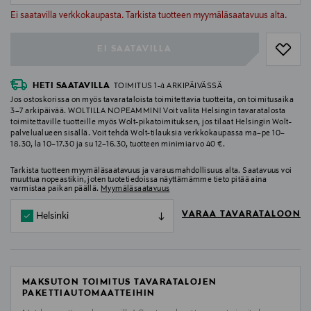
null
Ei saatavilla verkkokaupasta. Tarkista tuotteen myymäläsaatavuus alta.
EI SAATAVILLA
HETI SAATAVILLA
TOIMITUS 1-4 ARKIPÄIVÄSSÄ
Jos ostoskorissa on myös tavarataloista toimitettavia tuotteita, on toimitusaika
3–7 arkipäivää. WOLTILLA NOPEAMMIN! Voit valita Helsingin tavaratalosta
toimitettaville tuotteille myös Wolt-pikatoimituksen, jos tilaat Helsingin Wolt-
palvelualueen sisällä. Voit tehdä Wolt-tilauksia verkkokaupassa ma–pe 10–
18.30, la 10–17.30 ja su 12–16.30, tuotteen minimiarvo 40 €.
Tarkista tuotteen myymäläsaatavuus ja varausmahdollisuus alta. Saatavuus voi
muuttua nopeastikin, joten tuotetiedoissa näyttämämme tieto pitää aina
varmistaa paikan päällä.
Myymäläsaatavuus
VARAA TAVARATALOON
Helsinki
MAKSUTON TOIMITUS TAVARATALOJEN
PAKETTIAUTOMAATTEIHIN