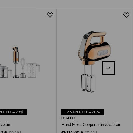
NETU –22%
JÄSENETU –20%
DUALIT
koitin
Hand Mixer Copper -sähkövatkain
unted Price
Discounted Price
Original Price
Original Price
00 €
124,00 €
199,00 €
155,00 €