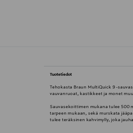
Tuotetiedot
Tehokasta Braun MultiQuick 9 -sauvasek
vauvanruoat, kastikkeet ja monet muu
Sauvasekoittimen mukana tulee 500 ml t
tarpeen mukaan, sekä murskata jääpalo
tulee teräksinen kahvimylly, joka jau