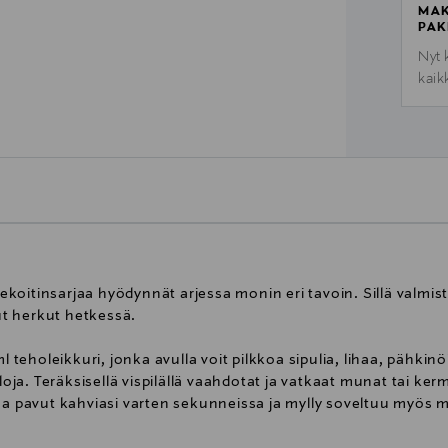
MAK
PAK
Nyt 
kaik
oitinsarjaa hyödynnät arjessa monin eri tavoin. Sillä valmist
t herkut hetkessä.
eholeikkuri, jonka avulla voit pilkkoa sipulia, lihaa, pähkinöi
ja. Teräksisellä vispilällä vaahdotat ja vatkaat munat tai k
haa pavut kahviasi varten sekunneissa ja mylly soveltuu myös