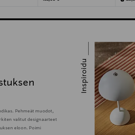
Inspiroidu
stuksen
kodikas. Pehmeät muodot,
kiten valitut designaarteet
stuksen eloon. Poimi