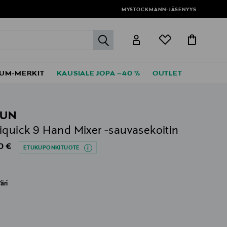
MYSTOCKMANN-JÄSENYYS
label.header.go
UM-MERKIT
KAUSIALE JOPA –40 %
OUTLET
AUN
iquick 9 Hand Mixer -sauvasekoitin
al Price
0 €
ETUKUPONKITUOTE
äri