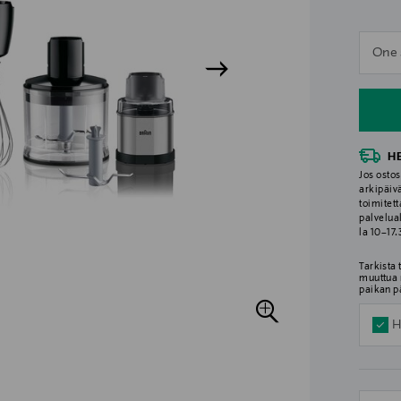
n
One 
n
H
Jos ostos
arkipäiv
toimitett
palvelua
la 10–17
Tarkista
muuttua 
paikan p
H