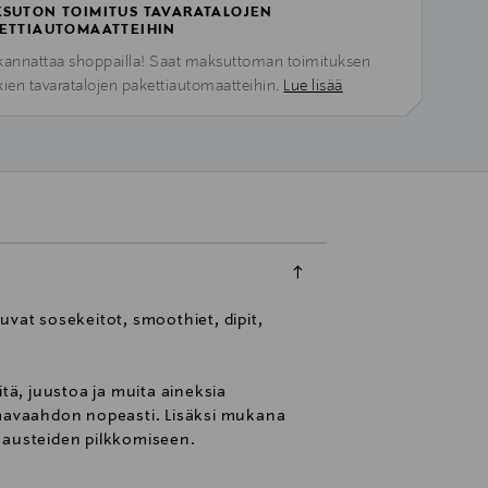
SUTON TOIMITUS TAVARATALOJEN
ETTIAUTOMAATTEIHIN
kannattaa shoppailla! Saat maksuttoman toimituksen
kien tavaratalojen pakettiautomaatteihin.
Lue lisää
uvat sosekeitot, smoothiet, dipit,
tä, juustoa ja muita aineksia
ermavaahdon nopeasti. Lisäksi mukana
 mausteiden pilkkomiseen.