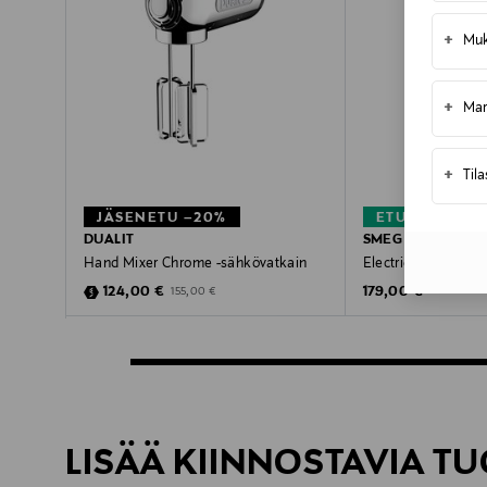
+
Muk
+
Mar
+
Til
JÄSENETU –20%
ETUKUPONKI
DUALIT
SMEG
Hand Mixer Chrome -sähkövatkain
Electrical Hand Mi
Discounted Price
Original Price
Original Price
124,00 €
179,00 €
155,00 €
LISÄÄ KIINNOSTAVIA TU