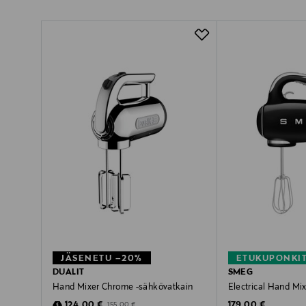
JÄSENETU –20%
ETUKUPONKI
DUALIT
SMEG
Hand Mixer Chrome -sähkövatkain
Electrical Hand Mi
Discounted Price
Original Price
Original Price
124,00 €
179,00 €
155,00 €