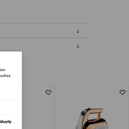
luessa tuotteen vastaanottamisesta.
sten
tuotteen koosta riippuen
muuttaa
lla valittuun osoitteeseen.
äksytty