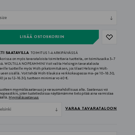
ull
size
ull
LISÄÄ OSTOSKORIIN
ETI SAATAVILLA
TOIMITUS 1-4 ARKIPÄIVÄSSÄ
korissa on myös tavarataloista toimitettavia tuotteita, on toimitusaika 3–7
ää. WOLTILLA NOPEAMMIN! Voit valita Helsingin tavaratalosta
aville tuotteille myös Wolt-pikatoimituksen, jos tilaat Helsingin Wolt-
lueen sisällä. Voit tehdä Wolt-tilauksia verkkokaupassa ma–pe 10–18.30,
.30 ja su 12–16.30, tuotteen minimiarvo 40 €.
 tuotteen myymäläsaatavuus ja varausmahdollisuus alta. Saatavuus voi
nopeastikin, joten tuotetiedoissa näyttämämme tieto pitää aina varmistaa
äällä.
Myymäläsaatavuus
VARAA TAVARATALOON
elsinki