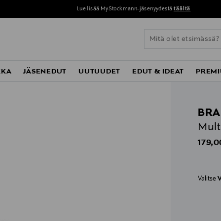
Lue lisää MyStockmann-jäsenyydestä
täältä
KKA
JÄSENEDUT
UUTUUDET
EDUT & IDEAT
PREMI
BR
Mult
Origin
179,0
Valitse
V