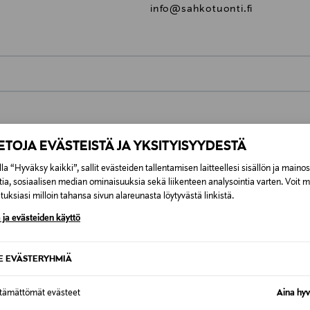
info@sahkotuonti.fi
0,00 €
inen tilaukseesi. Voit palauttaa tilaamasi tuotteen 30 vuorokauden ku
0,00 € – 4,90 €
IETOJA EVÄSTEISTÄ JA YKSITYISYYDESTÄ
rvitse ilmoittaa palautuksesta etukäteen.
ÖS NÄISTÄ
la “Hyväksy kaikki”, sallit evästeiden tallentamisen laitteellesi sisällön ja maino
7,90 €–50,00 € kuljetusyhtiöstä ja 
tia, sosiaalisen median ominaisuuksia sekä liikenteen analysointia varten. Voit 
uksiasi milloin tahansa sivun alareunasta löytyvästä linkistä.
Alk. 6,90 €, kun toimitus on saatavi
 ja evästeiden käyttö
SE EVÄSTERYHMIÄ
ttämättömät evästeet
Aina hyv