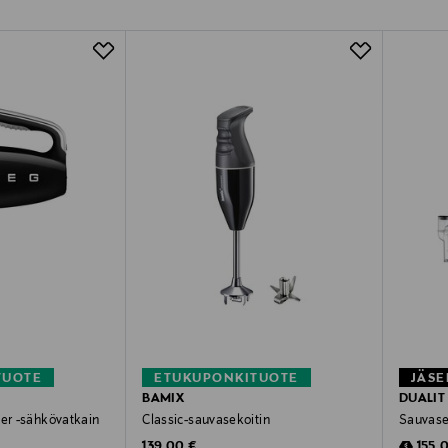
TUOTE
ETUKUPONKITUOTE
JÄSE
BAMIX
DUALIT
xer -sähkövatkain
Classic-sauvasekoitin
Sauvase
Original Price
Disco
139,00 €
155,