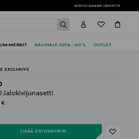
MYSTOCKMANN-JÄSENYYS
label.header.go
UM-MERKIT
KAUSIALE JOPA –40 %
OUTLET
E EXCLUSIVE
O
 Jalokivijunasetti
al Price
 €
ull
ull
LISÄÄ OSTOSKORIIN