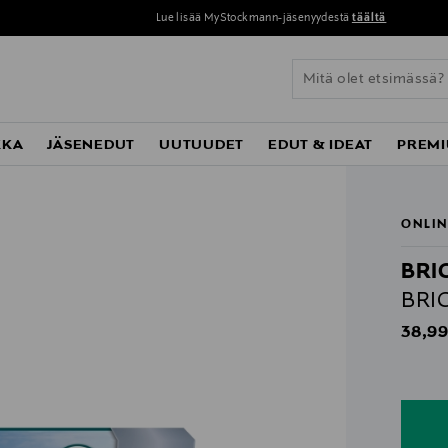
Lue lisää MyStockmann-jäsenyydestä
täältä
KKA
JÄSENEDUT
UUTUUDET
EDUT & IDEAT
PREMI
ONLIN
BRI
BRIO
Origin
38,99
n
n