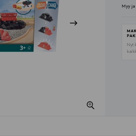
Myy ja
MAK
PAK
Nyt 
kaik