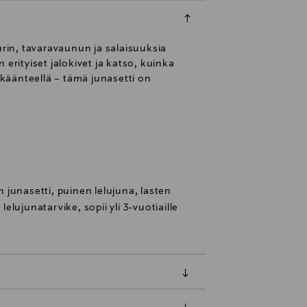
urin, tavaravaunun ja salaisuuksia
 erityiset jalokivet ja katso, kuinka
 käänteellä – tämä junasetti on
en junasetti, puinen lelujuna, lasten
 lelujunatarvike, sopii yli 3-vuotiaille