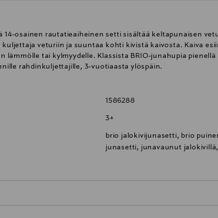
ä 14-osainen rautatieaiheinen setti sisältää keltapunaisen vet
uljettaja veturiin ja suuntaa kohti kivistä kaivosta. Kaiva esiin
aan lämmölle tai kylmyydelle. Klassista BRIO-junahupia pienellä
pienille rahdinkuljettajille, 3-vuotiaasta ylöspäin.
1586288
3+
brio jalokivijunasetti, brio puin
junasetti, junavaunut jalokivillä,
0,00 € – 4,90 €