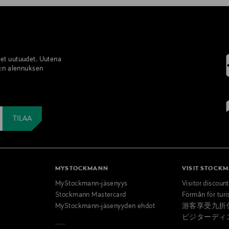
set uutuudet. Uutena
%:n alennuksen
MYSTOCKMANN
VISIT STOCK
MyStockmann-jäsenyys
Visitor discoun
Stockmann Mastercard
Förmån för turi
MyStockmann-jäsenyyden ehdot
游客享受九折
ビジターディ