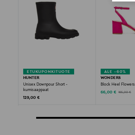
ETUKUPONKITUOTE
ALE –60%
HUNTER
WONDERS
Unisex Downpour Short -
Block Heel Flowers
kumisaappaat
Discounted Price
Original Pric
66,00 €
165,00 €
Original Price
129,00 €