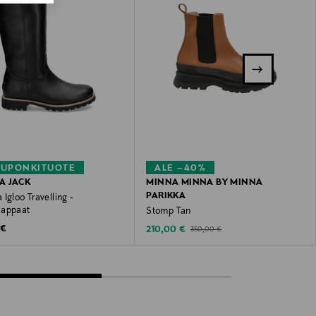
KUPONKITUOTE
ALE –40%
A JACK
MINNA MINNA BY MINNA
PARIKKA
Igloo Travelling -
aappaat
Stomp Tan
 Price
 €
Discounted Price
Original Price
210,00 €
350,00 €