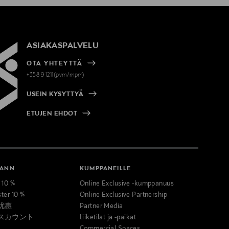
ASIAKASPALVELU
OTA YHTEYTTÄ
+358 9 1211(pvm/mpm)
USEIN KYSYTTYÄ
ETUJEN EHDOT
MANN
KUMPPANEILLE
t 10 %
Online Exclusive -kumppanuus
ster 10 %
Online Exclusive Partnership
优惠
Partner Media
スカウント
Liiketilat ja -paikat
Commercial Spaces