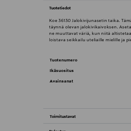
Tuotetiedot
Koe 36130 Jalokivijunasetin taika. Täm
täynnä olevan jalokivikaivoksen. Aseta k
ne muuttavat väriä, kun niitä altistet
loistava seikkailu uteliaille mielille ja 
Tuotenumero
Ikäsuositus
Avainsanat
Toimitustavat
Toimitus postiin tai noutopisteeseen