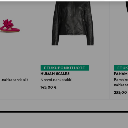
ETUKUPONKITUOTE
ETU
HUMAN SCALES
PANAM
 -nahkasandaalit
Noomi-nahkatakki
Bambina 
nahkas
Original Price
e
149,00 €
Original
239,00