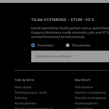
TILAA UUTISKIRJE
–
ETUSI
–
10 %
Uutiskirjeestämme löydät parhaat edut ja ajankohtai
tilaajana lähetämme sinulle etukoodin, jolla saat 10 
normaalihintaisesta kertaostoksesta.
Suomeksi
På svenska
TUKI & INFO
PALVELUT
Maksutavat
Palvelumme
Toimitustavat ja -kulut
Naisten muotipalvelu
Palautus
Miesten muotipalvelu
Asiakaspalvelu
Kauneuspalvelu
Muokkaa evästeasetuksia
Lahjapalvelu