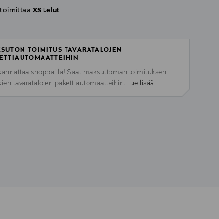
 toimittaa
XS Lelut
SUTON TOIMITUS TAVARATALOJEN
ETTIAUTOMAATTEIHIN
kannattaa shoppailla! Saat maksuttoman toimituksen
kien tavaratalojen pakettiautomaatteihin.
Lue lisää