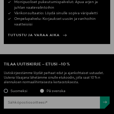
Monipuoliset pukeutumispalvelut: Apua arjen ja
juhlan vaatevalintoihin
Värikonsultaatio: Löydä sinulle sopiva väripaletti
Ompelupalvelu: Korjaukset uusiin ja vanhoihin
vaatteisiisi
TUTUSTU JA VARAA AIKA
TILAA UUTISKIRJE
–
ETUSI
–
10 %
Uutiskirjeestämme löydät parhaat edut ja ajankohtaiset uutuudet.
Uutena tilaajana lähetämme sinulle etukoodin, jolla saat 10 %:n
alennuksen normaalihintaisesta kertaostoksesta.
Suomeksi
På svenska