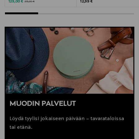
Discounted Price
Original Price
Original Price
129,00 €
12,99 €
215,00 €
MUODIN PALVELUT
Löydä tyylisi jokaiseen päivään – tavarataloissa
tai etänä.