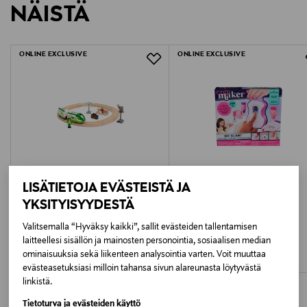
NÄISTÄ
1542236
LUE TARKEMMAT PALAUTUSOHJEET
Ikäsuositus
ONLINE EXCLUSIVE
ONLINE EXCLUSIVE
18M+
Paristo sisältyy
Kyllä
Paristojen määrä
4
LISÄTIETOJA EVÄSTEISTÄ JA
YKSITYISYYDESTÄ
Paristotyyppi
BRIO
COOL
Valitsemalla “Hyväksy kaikki”, sallit evästeiden tallentamisen
BRIO WORLD Ympyräratasetti UUSI
GOGLAM Leikkisetti Go Glam -
AA/LR6
laitteellesi sisällön ja mainosten personointia, sosiaalisen median
kynsistudio
Original Price
32,99 €
ominaisuuksia sekä liikenteen analysointia varten. Voit muuttaa
Original Price
39,99 €
evästeasetuksiasi milloin tahansa sivun alareunasta löytyvästä
Avainsanat
linkistä.
brio höyryjuna, lelujuna lapsille, höyryveturi lelu,
Tietoturva ja evästeiden käyttö