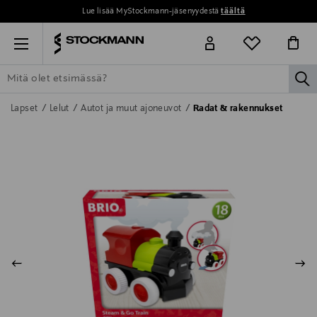
Lue lisää MyStockmann-jäsenyydestä
täältä
Menu
la
ETSI KAIKKI
NAISET
MIEHET
LAPSET
KOTI
KOSMETIIK
Lapset
Lelut
Autot ja muut ajoneuvot
Radat & rakennukset