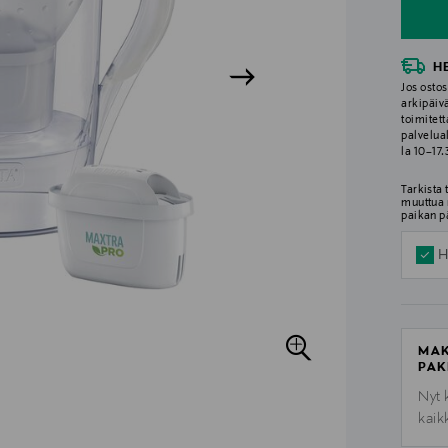
H
Jos ostos
arkipäiv
toimitett
palvelua
la 10–17
Tarkista
muuttua 
paikan p
H
MAK
PAK
Nyt 
kaik