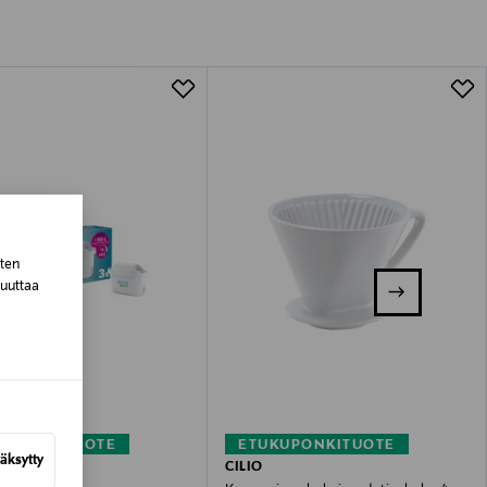
tuotteen koosta riippuen
lla valittuun osoitteeseen.
sten
muuttaa
KUPONKITUOTE
ETUKUPONKITUOTE
äksytty
CILIO