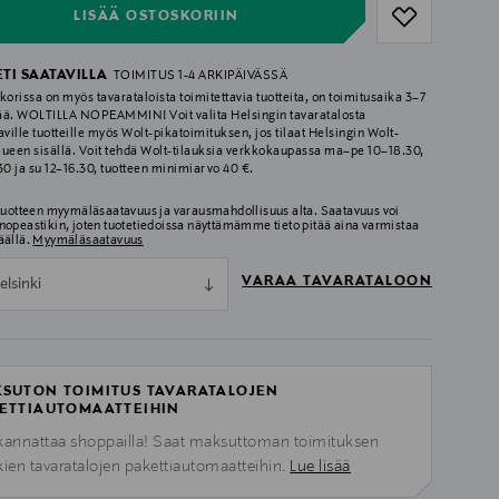
LISÄÄ OSTOSKORIIN
ETI SAATAVILLA
TOIMITUS 1-4 ARKIPÄIVÄSSÄ
korissa on myös tavarataloista toimitettavia tuotteita, on toimitusaika 3–7
ää. WOLTILLA NOPEAMMIN! Voit valita Helsingin tavaratalosta
aville tuotteille myös Wolt-pikatoimituksen, jos tilaat Helsingin Wolt-
lueen sisällä. Voit tehdä Wolt-tilauksia verkkokaupassa ma–pe 10–18.30,
.30 ja su 12–16.30, tuotteen minimiarvo 40 €.
 tuotteen myymäläsaatavuus ja varausmahdollisuus alta. Saatavuus voi
nopeastikin, joten tuotetiedoissa näyttämämme tieto pitää aina varmistaa
äällä.
Myymäläsaatavuus
VARAA TAVARATALOON
elsinki
SUTON TOIMITUS TAVARATALOJEN
ETTIAUTOMAATTEIHIN
kannattaa shoppailla! Saat maksuttoman toimituksen
kien tavaratalojen pakettiautomaatteihin.
Lue lisää