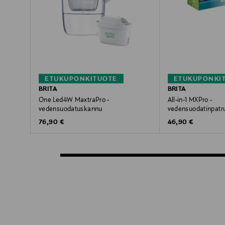
ETUKUPONKITUOTE
ETUKUPONKI
BRITA
BRITA
One Led4W MaxtraPro -
All-in-1 MXPro -
vedensuodatuskannu
vedensuodatinpatr
Original Price
Original Price
76,90 €
46,90 €