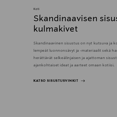
Koti
Skandinaavisen sisu
kulmakivet
Skandinaavinen sisustus on nyt kutsuva ja 
lempeät luonnonsävyt ja -materiaalit sekä har
herättävät selkeälinjaisen ja ajattoman sisu
ajankohtaiset ideat ja aarteet omaan kotiisi.
KATSO SISUSTUSVINKIT