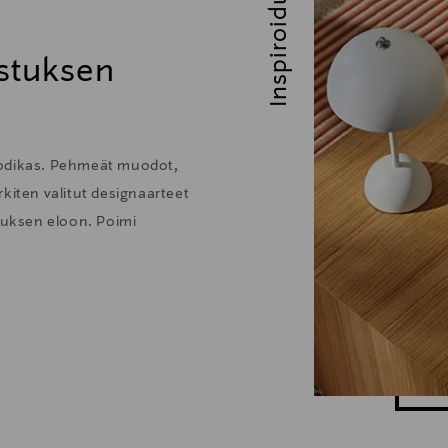
Inspiroidu
stuksen
kodikas. Pehmeät muodot,
kiten valitut designaarteet
stuksen eloon. Poimi