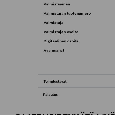
Valmistusmaa
Valmistajan tuotenumero
Valmistaja
Valmistajan osoite
Digitaalinen osoite
Avainsanat
Toimitustavat
Nouto tavaratalosta
Palautus
Meille on hyvin tärkeää, että olet tyytyvä
Toimitus automaattiin tai noutopisteeseen
Palauttaminen on maksutonta eikä sinun ta