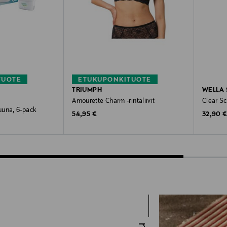
TUOTE
ETUKUPONKITUOTE
TRIUMPH
WELLA 
Amourette Charm -rintaliivit
Clear S
uuna, 6-pack
Original Price
Original
54,95 €
32,90 