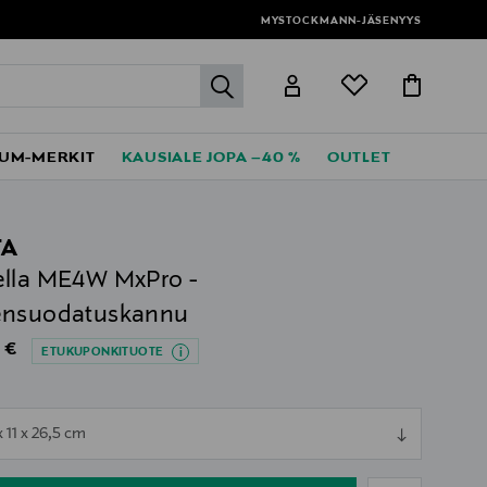
MYSTOCKMANN-JÄSENYYS
label.header.go
UM-MERKIT
KAUSIALE JOPA –40 %
OUTLET
TA
lla ME4W MxPro -
ensuodatuskannu
al Price
 €
ETUKUPONKITUOTE
ull
x 11 x 26,5 cm
ull