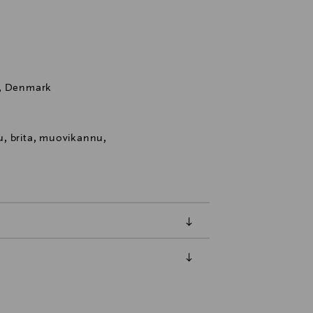
g, Denmark
, brita, muovikannu,
luessa tuotteen vastaanottamisesta.