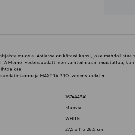
jaista muovia. Astiassa on kätevä kansi, joka mahdollistaa 
 BRITA Memo -vedensuodattimen vaihtoilmaisin muistuttaa, kun
aihtoaikaa.
nsuodatinkannu ja MAXTRA PRO -vedensuodatin
167444341
Muovia
WHITE
27,5 x 11 x 26,5 cm