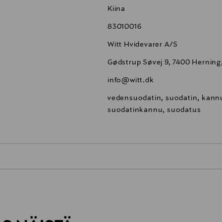
Kiina
83010016
Witt Hvidevarer A/S
Gødstrup Søvej 9, 7400 Hernin
info@witt.dk
vedensuodatin, suodatin, kannu
suodatinkannu, suodatus
0,00 €
inen tilaukseesi. Voit palauttaa tilaamasi tuotteen 30 vuorokauden ku
0,00 € – 4,90 €
rvitse ilmoittaa palautuksesta etukäteen.