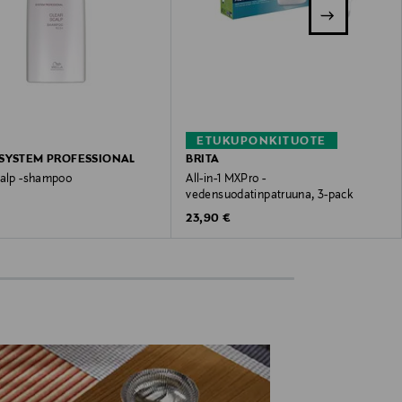
ETUKUPONKITUOTE
SYSTEM PROFESSIONAL
BRITA
calp -shampoo
All-in-1 MXPro -
vedensuodatinpatruuna, 3-pack
 Price
€
Original Price
23,90 €