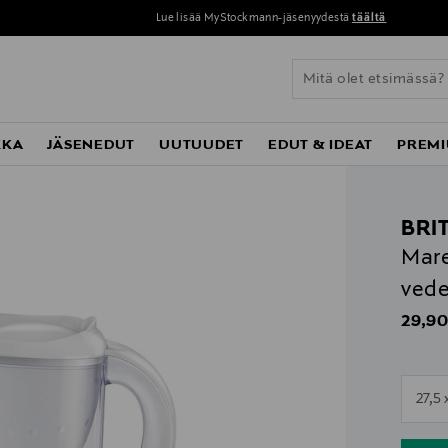
Lue lisää MyStockmann-jäsenyydestä
täältä
KKA
JÄSENEDUT
UUTUUDET
EDUT & IDEAT
PREMI
BRI
Mare
ved
Origin
29,90
n
27,5 
n