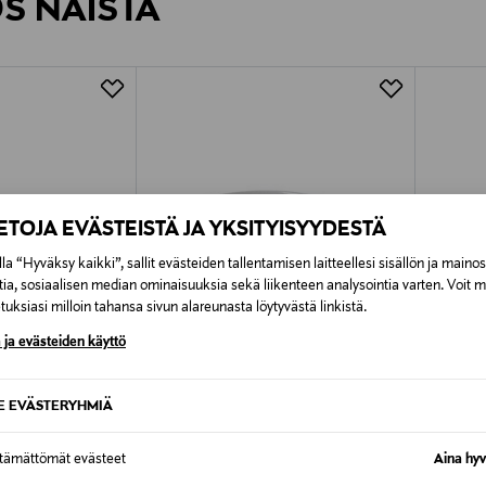
ÖS NÄISTÄ
7,90 €–50,00 € kuljetusyhtiöstä ja 
Alk. 6,90 €, kun toimitus on saatavi
IETOJA EVÄSTEISTÄ JA YKSITYISYYDESTÄ
la “Hyväksy kaikki”, sallit evästeiden tallentamisen laitteellesi sisällön ja maino
tia, sosiaalisen median ominaisuuksia sekä liikenteen analysointia varten. Voit 
uksiasi milloin tahansa sivun alareunasta löytyvästä linkistä.
 ja evästeiden käyttö
SE EVÄSTERYHMIÄ
TUOTE
ETUKUPONKITUOTE
ETU
ttämättömät evästeet
Aina hyv
CILIO
BRITA