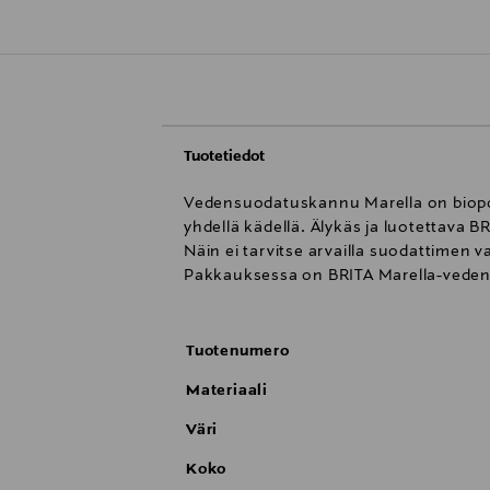
Tuotetiedot
Vedensuodatuskannu Marella on biopoh
yhdellä kädellä. Älykäs ja luotettava
Näin ei tarvitse arvailla suodattimen v
Pakkauksessa on BRITA Marella-vede
Tuotenumero
Materiaali
Väri
Koko