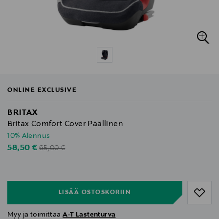
ONLINE EXCLUSIVE
BRITAX
Britax Comfort Cover Päällinen
10% Alennus
Original Price
Discounted Price
58,50 €
65,00 €
null
null
LISÄÄ OSTOSKORIIN
Myy ja toimittaa
A-T Lastenturva