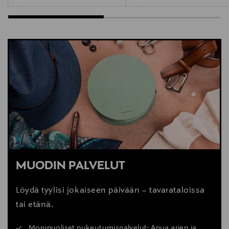
MUODIN PALVELUT
Löydä tyylisi jokaiseen päivään – tavarataloissa
tai etänä.
Monipuoliset pukeutumispalvelut: Apua arjen ja