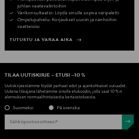
juhlan vaatevalintoihin
Värikonsultaatio: Löydä sinulle sopiva väripaletti
Ompelupalvelu: Korjaukset uusiin ja vanhoihin
vaatteisiisi
TUTUSTU JA VARAA AIKA
TILAA UUTISKIRJE
–
ETUSI
–
10 %
Uutiskirjeestämme löydät parhaat edut ja ajankohtaiset uutuudet.
Uutena tilaajana lähetämme sinulle etukoodin, jolla saat 10 %:n
alennuksen normaalihintaisesta kertaostoksesta.
Suomeksi
På svenska