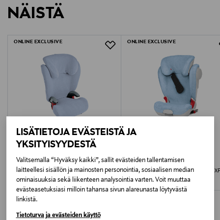
NÄISTÄ
1388303
LUE TARKEMMAT PALAUTUSOHJEET
Lisätietoja:
Väri: Dark Grey
ONLINE EXCLUSIVE
ONLINE EXCLUSIVE
Öko-Tex 100 sertifioitu
Yhteensopivuus: Kidfix2 R, Kidfix2 S, Kidfix II XP Sict,
Kidfix II XP, Kidfix XP, Kidfix XP Sict
LISÄTIETOJA EVÄSTEISTÄ JA
YKSITYISYYDESTÄ
ALE –39%
Valitsemalla “Hyväksy kaikki”, sallit evästeiden tallentamisen
BRITAX
BRITAX
laitteellesi sisällön ja mainosten personointia, sosiaalisen median
Britax kesäpäällinen Kid Plus
Britax kesäpäällinen Kid XP, Kidfix X
ominaisuuksia sekä liikenteen analysointia varten. Voit muuttaa
Discounted Price
Original Price
Original Price
29,90 €
49,00 €
49,00 €
evästeasetuksiasi milloin tahansa sivun alareunasta löytyvästä
linkistä.
Tietoturva ja evästeiden käyttö