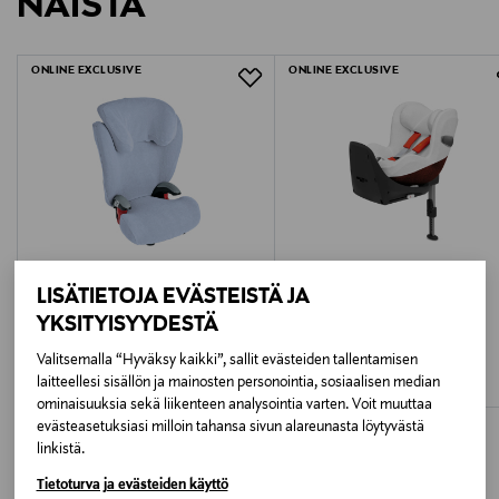
NÄISTÄ
1564810
LUE TARKEMMAT PALAUTUSOHJEET
bambuviskoosi
Voidaan pestä 30 asteessa
Yhteensopivuus: Dualfix Pro M, Dualfix 5Z, Dualfix i-
ONLINE EXCLUSIVE
ONLINE EXCLUSIVE
Size, Dualfix M i-Size ja Dualfix 3 i-Size
LISÄTIETOJA EVÄSTEISTÄ JA
ALE –39%
ALE –50%
YKSITYISYYDESTÄ
BRITAX
CYBEX
Valitsemalla “Hyväksy kaikki”, sallit evästeiden tallentamisen
Britax kesäpäällinen Kid Plus
Cybex Sirona Z kesäpäällinen
laitteellesi sisällön ja mainosten personointia, sosiaalisen median
Discounted Price
Discounted Price
Original Price
Original Price
29,90 €
32,48 €
49,00 €
64,95 €
ominaisuuksia sekä liikenteen analysointia varten. Voit muuttaa
evästeasetuksiasi milloin tahansa sivun alareunasta löytyvästä
linkistä.
Tietoturva ja evästeiden käyttö