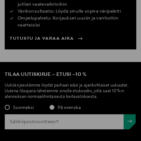
juhlan vaatevalintoihin
Värikonsultaatio: Löydä sinulle sopiva väripaletti
Ompelupalvelu: Korjaukset uusiin ja vanhoihin
vaatteisiisi
TUTUSTU JA VARAA AIKA
TILAA UUTISKIRJE
–
ETUSI
–
10 %
Uutiskirjeestämme löydät parhaat edut ja ajankohtaiset uutuudet.
Uutena tilaajana lähetämme sinulle etukoodin, jolla saat 10 %:n
alennuksen normaalihintaisesta kertaostoksesta.
Suomeksi
På svenska