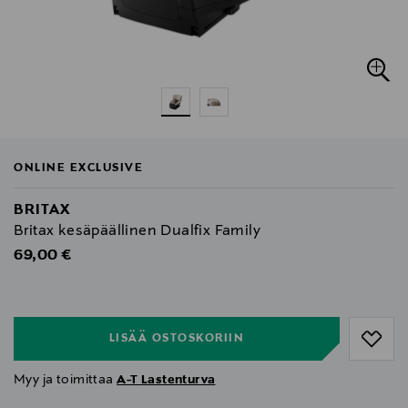
ONLINE EXCLUSIVE
BRITAX
Britax kesäpäällinen Dualfix Family
Original Price
69,00 €
null
null
LISÄÄ OSTOSKORIIN
Myy ja toimittaa
A-T Lastenturva