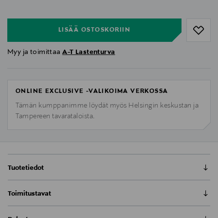
null
LISÄÄ OSTOSKORIIN
Myy ja toimittaa
A-T Lastenturva
ONLINE EXCLUSIVE -VALIKOIMA VERKOSSA
Tämän kumppanimme löydät myös Helsingin keskustan ja
Tampereen tavarataloista.
Tuotetiedot
Toimitustavat
Britax King Pro turvaistuin on turvavyökiinnitteinen
kasvot menosuuntaan asennettava turvaistuin 76-
Toimitus postiin tai noutopisteeseen
105cm pituiselle lapselle. Lapsi kiinnitetään King Pro