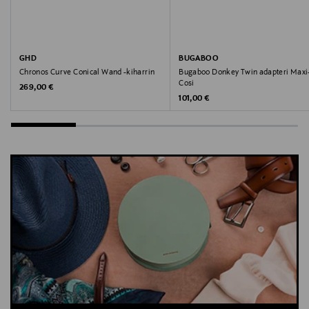
GHD
BUGABOO
Chronos Curve Conical Wand -kiharrin
Bugaboo Donkey Twin adapteri Maxi
Cosi
Original Price
269,00 €
Original Price
101,00 €