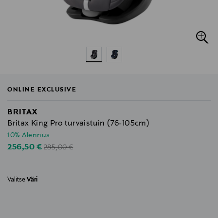
ONLINE EXCLUSIVE
BRITAX
Britax King Pro turvaistuin (76-105cm)
10% Alennus
Original Price
Discounted Price
256,50 €
285,00 €
Valitse
Väri
null