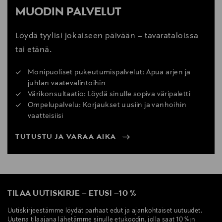
MUODIN PALVELUT
Löydä tyylisi jokaiseen päivään – tavarataloissa
tai etänä.
Monipuoliset pukeutumispalvelut: Apua arjen ja
juhlan vaatevalintoihin
Värikonsultaatio: Löydä sinulle sopiva väripaletti
Ompelupalvelu: Korjaukset uusiin ja vanhoihin
vaatteisiisi
TUTUSTU JA VARAA AIKA
TILAA UUTISKIRJE
–
ETUSI
–
10 %
Uutiskirjeestämme löydät parhaat edut ja ajankohtaiset uutuudet.
Uutena tilaajana lähetämme sinulle etukoodin, jolla saat 10 %:n