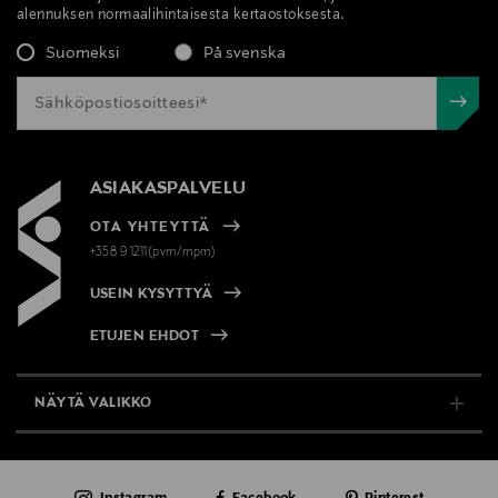
alennuksen normaalihintaisesta kertaostoksesta.
Suomeksi
På svenska
ASIAKASPALVELU
OTA YHTEYTTÄ
+358 9 1211(pvm/mpm)
USEIN KYSYTTYÄ
ETUJEN EHDOT
NÄYTÄ VALIKKO
TUKI & INFO