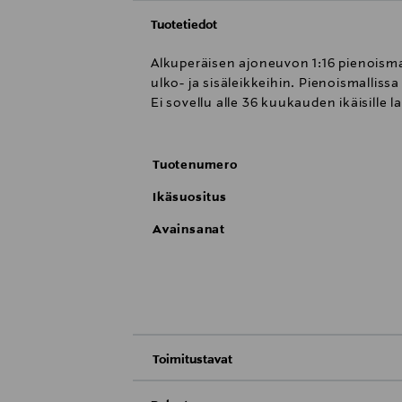
Tuotetiedot
Alkuperäisen ajoneuvon 1:16 pienoismal
ulko- ja sisäleikkeihin. Pienoismalliss
Ei sovellu alle 36 kuukauden ikäisille l
Tuotenumero
Ikäsuositus
Avainsanat
Toimitustavat
Toimitus postiin tai noutopisteeseen