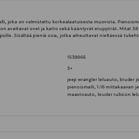
li, joka on valmistettu korkealaatuisesta muovista. Pienoisma
a on avattavat ovet ja katto sekä kääntyvät etupyörät. Mitat 38 
apsille. Sisältää pieniä osia, jotka aiheuttavat nieltäessä tuke
1539866
3+
jeep wrangler leluauto, bruder 
pienoismalli, 1:16 mittakaavan j
maastoauto, bruder rubicon lel
0,00 € – 4,90 €