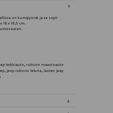
llissa on kumipyörät ja se sopii
x 16 x 18,5 cm.
htumisvaaran.
jeep leikkiauto, rubicon maastoauto
eep, jeep rubicon leluna, lasten jeep
u