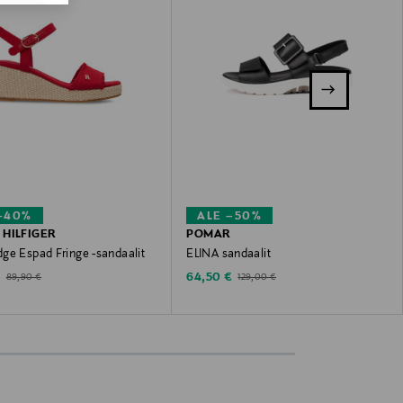
–40%
ALE –50%
HILFIGER
POMAR
ge Espad Fringe -sandaalit
ELINA sandaalit
ted Price
Discounted Price
Original Price
Original Price
€
64,50 €
89,90 €
129,00 €