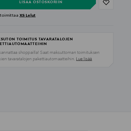
LISÄÄ OSTOSKORIIN
 toimittaa
XS Lelut
SUTON TOIMITUS TAVARATALOJEN
ETTIAUTOMAATTEIHIN
kannattaa shoppailla! Saat maksuttoman toimituksen
kien tavaratalojen pakettiautomaatteihin.
Lue lisää