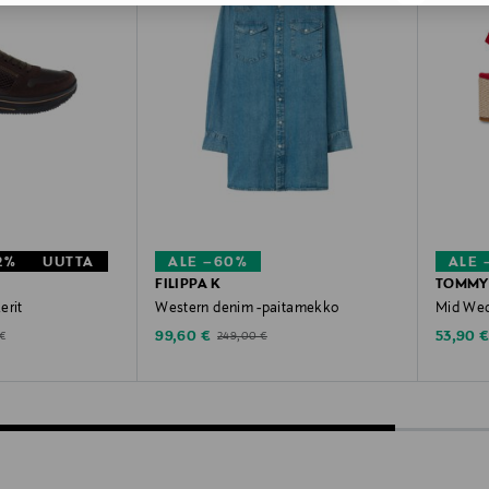
2%
UUTTA
ALE –60%
ALE 
FILIPPA K
TOMMY 
erit
Western denim -paitamekko
Mid Wed
e
Discounted Price
Discoun
l Price
Original Price
99,60 €
53,90 
 €
249,00 €