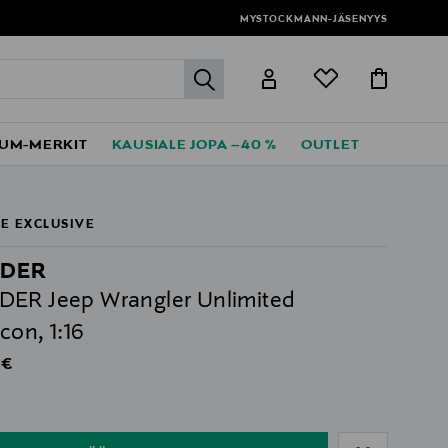
MYSTOCKMANN-JÄSENYYS
label.header.go
UM-MERKIT
KAUSIALE JOPA –40 %
OUTLET
E EXCLUSIVE
DER
ER Jeep Wrangler Unlimited
con, 1:16
al Price
 €
ull
ull