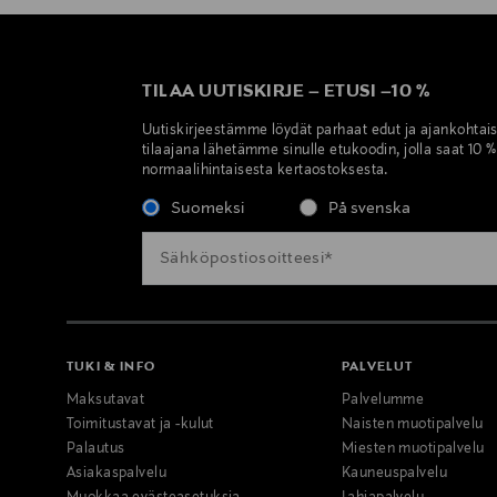
TILAA UUTISKIRJE
–
ETUSI
–
10 %
Uutiskirjeestämme löydät parhaat edut ja ajankohtai
tilaajana lähetämme sinulle etukoodin, jolla saat 10 
normaalihintaisesta kertaostoksesta.
Suomeksi
På svenska
TUKI & INFO
PALVELUT
Maksutavat
Palvelumme
Toimitustavat ja -kulut
Naisten muotipalvelu
Palautus
Miesten muotipalvelu
Asiakaspalvelu
Kauneuspalvelu