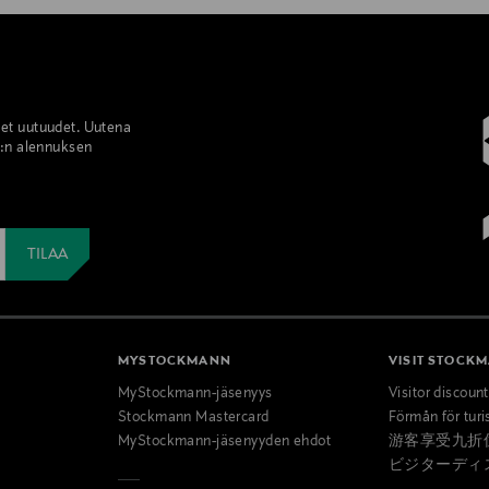
set uutuudet. Uutena
%:n alennuksen
MYSTOCKMANN
VISIT STOCK
MyStockmann-jäsenyys
Visitor discoun
Stockmann Mastercard
Förmån för turi
MyStockmann-jäsenyyden ehdot
游客享受九折
ビジターディ