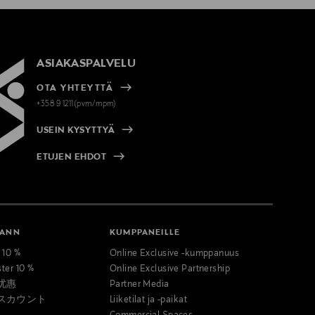
ASIAKASPALVELU
OTA YHTEYTTÄ
+358 9 1211(pvm/mpm)
USEIN KYSYTTYÄ
ETUJEN EHDOT
MANN
KUMPPANEILLE
t 10 %
Online Exclusive -kumppanuus
ster 10 %
Online Exclusive Partnership
优惠
Partner Media
スカウント
Liiketilat ja -paikat