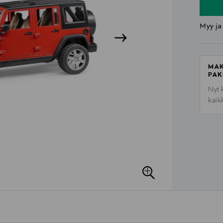
Myy ja
MAK
PAK
Nyt 
kaik