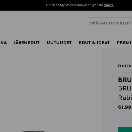
Lue lisää MyStockmann-jäsenyydestä
täältä
KKA
JÄSENEDUT
UUTUUDET
EDUT & IDEAT
PREMI
ONLIN
BRU
BRUD
Rubi
Origin
61,99
n
n