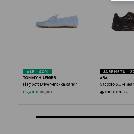
ALE –40%
JÄSENETU –2
TOMMY HILFIGER
ARA
Flag Soft Driver -mokkaloaferit
Sapporo 3.0 -sneak
Discounted Price
Discounted Pric
Original Price
Origina
65,40 €
109,00 €
109,90 €
139,95