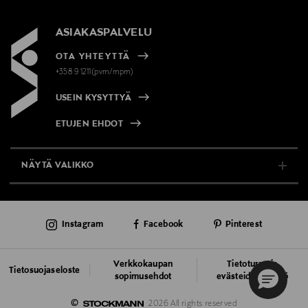
ASIAKASPALVELU
OTA YHTEYTTÄ
+358 9 1211(pvm/mpm)
USEIN KYSYTTYÄ
ETUJEN EHDOT
NÄYTÄ VALIKKO
TUKI & INFO
Instagram
Facebook
Pinterest
AJANKOHTAISTA
PALVELUT
Verkkokaupan
Tietoturva ja
Tietosuojaseloste
sopimusehdot
evästeiden käyttö
VASTUULLISUUS
©
2026 All rights reserved