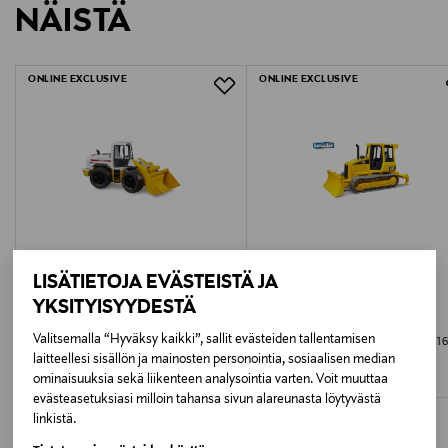
NÄISTÄ
LUE TARKEMMAT PALAUTUSOHJEET
Ikäsuositus
3+
ONLINE EXCLUSIVE
ONLINE EXCLUSIVE
Avainsanat
bruder poliisimönkijä, poliisimönkijä lelu, bruder 1:16
mönkijä, lelu poliisi, poliisi mönkijä lapsille, bruder
poliisimönkijä lelu, poliisi ja mönkijä setti
LISÄTIETOJA EVÄSTEISTÄ JA
YKSITYISYYDESTÄ
BRUDER
BRUDER
Valitsemalla “Hyväksy kaikki”, sallit evästeiden tallentamisen
BRUDER Pyöräkuormaaja
BRUDER Caterpillar-telatraktori, 1:16
laitteellesi sisällön ja mainosten personointia, sosiaalisen median
Original Price
Original Price
50,99 €
33,99 €
ominaisuuksia sekä liikenteen analysointia varten. Voit muuttaa
evästeasetuksiasi milloin tahansa sivun alareunasta löytyvästä
linkistä.