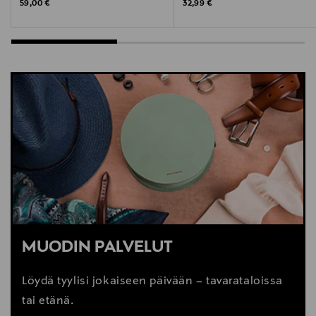
Original Price
Original Price
59,00 €
32,99 €
MUODIN PALVELUT
Löydä tyylisi jokaiseen päivään – tavarataloissa
tai etänä.