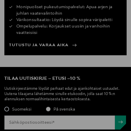
Monipuoliset pukeutumispalvelut: Apua arjen ja
juhlan vaatevalintoihin
Värikonsultaatio: Löydä sinulle sopiva väripaletti
Ompelupalvelu: Korjaukset uusiin ja vanhoihin
vaatteisiisi
TUTUSTU JA VARAA AIKA
TILAA UUTISKIRJE
–
ETUSI
–
10 %
Uutiskirjeestämme löydät parhaat edut ja ajankohtaiset uutuudet.
Uutena tilaajana lähetämme sinulle etukoodin, jolla saat 10 %:n
alennuksen normaalihintaisesta kertaostoksesta.
Suomeksi
På svenska