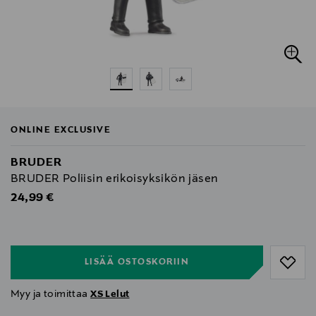
ONLINE EXCLUSIVE
BRUDER
BRUDER Poliisin erikoisyksikön jäsen
Original Price
24,99 €
null
null
LISÄÄ OSTOSKORIIN
Myy ja toimittaa
XS Lelut