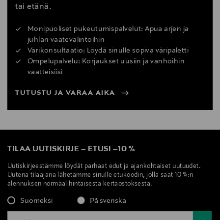
tai etänä.
Monipuoliset pukeutumispalvelut: Apua arjen ja
juhlan vaatevalintoihin
Värikonsultaatio: Löydä sinulle sopiva väripaletti
Ompelupalvelu: Korjaukset uusiin ja vanhoihin
vaatteisiisi
TUTUSTU JA VARAA AIKA
TILAA UUTISKIRJE
–
ETUSI
–
10 %
Uutiskirjeestämme löydät parhaat edut ja ajankohtaiset uutuudet.
Uutena tilaajana lähetämme sinulle etukoodin, jolla saat 10 %:n
alennuksen normaalihintaisesta kertaostoksesta.
Suomeksi
På svenska