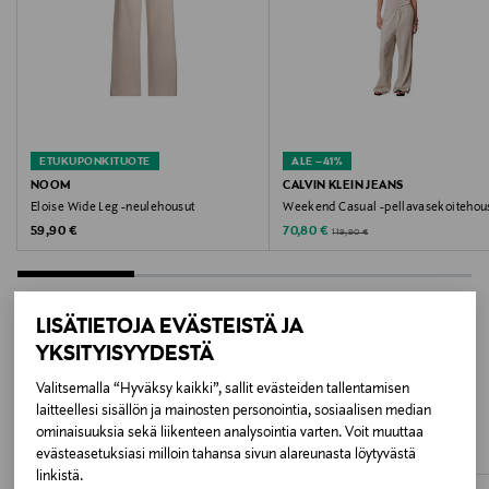
Väri
BLUE DENIM
Valmistusmaa
Kiina
ETUKUPONKITUOTE
ALE –41%
Valmistajan tuotenumero
NOOM
CALVIN KLEIN JEANS
Eloise Wide Leg -neulehousut
Weekend Casual -pellavasekoitehou
BBW4446
Original Price
Discounted Price
Original Price
59,90 €
70,80 €
119,90 €
Valmistaja
Bruuns Bazaar A/S
LISÄTIETOJA EVÄSTEISTÄ JA
YKSITYISYYDESTÄ
Valmistajan osoite
LISÄÄ KIINNOSTAVIA
Valitsemalla “Hyväksy kaikki”, sallit evästeiden tallentamisen
Brunbjergvej 5, 8240 Risskov, Denmark
laitteellesi sisällön ja mainosten personointia, sosiaalisen median
TUOTTEITA
ominaisuuksia sekä liikenteen analysointia varten. Voit muuttaa
Digitaalinen osoite
evästeasetuksiasi milloin tahansa sivun alareunasta löytyvästä
linkistä.
support@bruunsbazaar.com