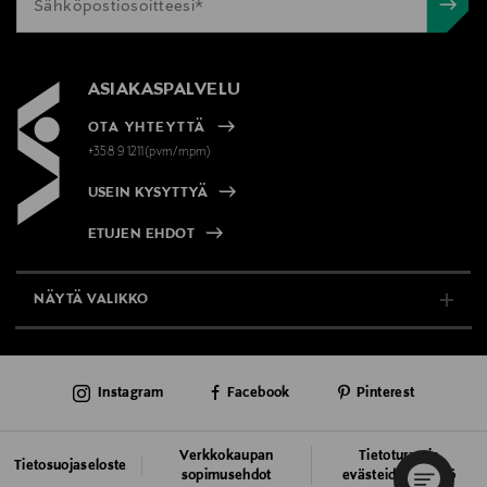
ASIAKASPALVELU
OTA YHTEYTTÄ
+358 9 1211(pvm/mpm)
USEIN KYSYTTYÄ
ETUJEN EHDOT
NÄYTÄ VALIKKO
TUKI & INFO
Instagram
Facebook
Pinterest
AJANKOHTAISTA
PALVELUT
Verkkokaupan
Tietoturva ja
Tietosuojaseloste
sopimusehdot
evästeiden käyttö