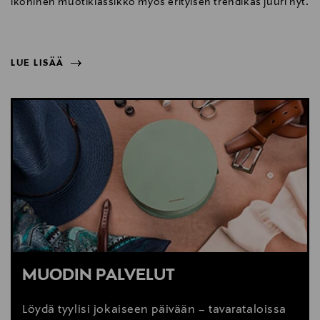
ikoninen muotiklassikko myös erityisen trendikäs juuri nyt.
LUE LISÄÄ
NÄYTÄ VÄHEMMÄN
LUE LISÄÄ
MUODIN PALVELUT
Löydä tyylisi jokaiseen päivään – tavarataloissa