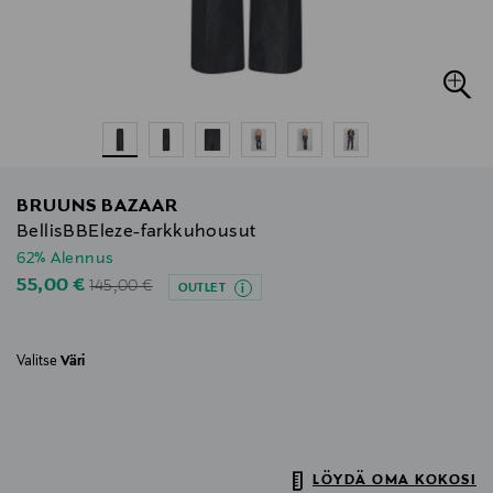
BRUUNS BAZAAR
BellisBBEleze-farkkuhousut
62% Alennus
Original Price
Discounted Price
55,00 €
145,00 €
OUTLET
Valitse
Väri
LÖYDÄ OMA KOKOSI