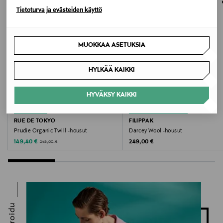
Tietoturva ja evästeiden käyttö
Avainsanat
BRUUNS BAZAAR, housut, farkkuhousut,
MUOKKAA ASETUKSIA
leveälahkeiset housut, naisten housut, muoti
HYLKÄÄ KAIKKI
HYVÄKSY KAIKKI
ALE –40%
ETUKUPONKITUOTE
RUE DE TOKYO
FILIPPA K
Prudie Organic Twill -housut
Darcey Wool -housut
Discounted Price
Original Price
Original Price
149,40 €
249,00 €
249,00 €
Inspiroidu