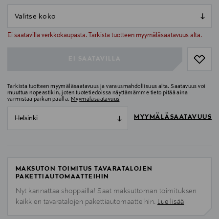
null
null
Ei saatavilla verkkokaupasta. Tarkista tuotteen myymäläsaatavuus alta.
EI SAATAVILLA
Tarkista tuotteen myymäläsaatavuus ja varausmahdollisuus alta. Saatavuus voi
muuttua nopeastikin, joten tuotetiedoissa näyttämämme tieto pitää aina
varmistaa paikan päällä.
Myymäläsaatavuus
MYYMÄLÄSAATAVUUS
Helsinki
MAKSUTON TOIMITUS TAVARATALOJEN
PAKETTIAUTOMAATTEIHIN
Nyt kannattaa shoppailla! Saat maksuttoman toimituksen
kaikkien tavaratalojen pakettiautomaatteihin.
Lue lisää