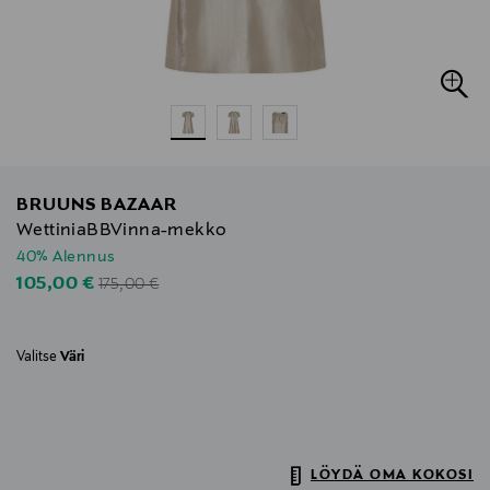
BRUUNS BAZAAR
WettiniaBBVinna-mekko
40% Alennus
Original Price
Discounted Price
105,00 €
175,00 €
Valitse
Väri
LÖYDÄ OMA KOKOSI