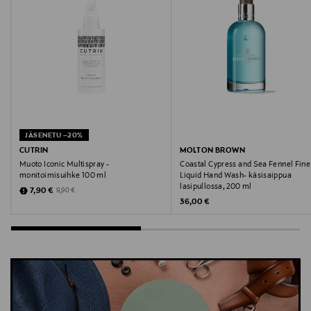
support@bruunsbazaar.com
Avainsanat
BRUUNS BAZAAR, mekko, juhlamekko, kimalteleva
mekko, lyhythihainen mekko, A-linjainen mekko
JÄSENETU –20%
CUTRIN
MOLTON BROWN
Muoto Iconic Multispray -
Coastal Cypress and Sea Fennel Fine
monitoimisuihke 100 ml
Liquid Hand Wash- käsisaippua
lasipullossa, 200 ml
Discounted Price
Original Price
7,90 €
9,90 €
Original Price
36,00 €