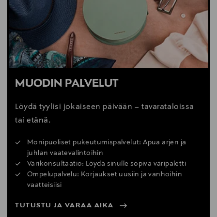
MUODIN PALVELUT
Löydä tyylisi jokaiseen päivään – tavarataloissa
tai etänä.
Monipuoliset pukeutumispalvelut: Apua arjen ja
juhlan vaatevalintoihin
Värikonsultaatio: Löydä sinulle sopiva väripaletti
Ompelupalvelu: Korjaukset uusiin ja vanhoihin
vaatteisiisi
TUTUSTU JA VARAA AIKA