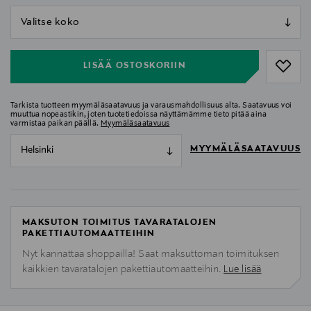
null
null
LISÄÄ OSTOSKORIIN
Tarkista tuotteen myymäläsaatavuus ja varausmahdollisuus alta. Saatavuus voi
muuttua nopeastikin, joten tuotetiedoissa näyttämämme tieto pitää aina
varmistaa paikan päällä.
Myymäläsaatavuus
MYYMÄLÄSAATAVUUS
Helsinki
MAKSUTON TOIMITUS TAVARATALOJEN
PAKETTIAUTOMAATTEIHIN
Nyt kannattaa shoppailla! Saat maksuttoman toimituksen
kaikkien tavaratalojen pakettiautomaatteihin.
Lue lisää