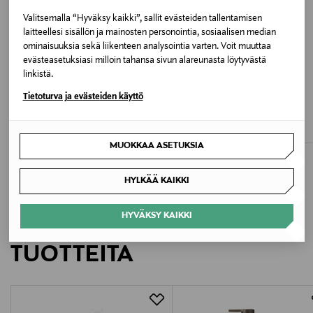
Väri
Valitsemalla “Hyväksy kaikki”, sallit evästeiden tallentamisen
laitteellesi sisällön ja mainosten personointia, sosiaalisen median
GOLDEN SAND
ominaisuuksia sekä liikenteen analysointia varten. Voit muuttaa
evästeasetuksiasi milloin tahansa sivun alareunasta löytyvästä
Valmistusmaa
linkistä.
ALE –41%
ALE –40%
Kiina
Tietoturva ja evästeiden käyttö
SAIL RACING
BMUIR
Hydra Cargo -shortsit
Modena-housut
Valmistajan tuotenumero
Discounted Price
Discounted Price
Original Price
Original Price
70,80 €
161,40 €
120,00 €
270,00 €
MUOKKAA ASETUKSIA
BBW5039
HYLKÄÄ KAIKKI
Valmistaja
Bruuns Bazaar A/S
HYVÄKSY KAIKKI
LISÄÄ KIINNOSTAVIA
Valmistajan osoite
TUOTTEITA
Brunbjergvej 5, 8240 Risskov, Denmark
Digitaalinen osoite