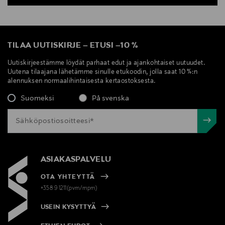
TILAA UUTISKIRJE
–
ETUSI
–
10 %
Uutiskirjeestämme löydät parhaat edut ja ajankohtaiset uutuudet.
Uutena tilaajana lähetämme sinulle etukoodin, jolla saat 10 %:n
alennuksen normaalihintaisesta kertaostoksesta.
Suomeksi
På svenska
ASIAKASPALVELU
OTA YHTEYTTÄ
+358 9 1211(pvm/mpm)
USEIN KYSYTTYÄ