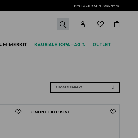
MYSTOCKMANN-JÄSENYYS
label.header.go
UM-MERKIT
KAUSIALE JOPA –40 %
OUTLET
SUOSITUIMMAT
ONLINE EXCLUSIVE