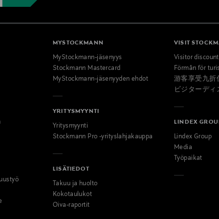
MYSTOCKMANN
VISIT STOCK
MyStockmann-jäsenyys
Visitor discoun
Stockmann Mastercard
Förmån för turi
MyStockmann-jäsenyyden ehdot
游客享受九折
ビジターディ
YRITYSMYYNTI
n
LINDEX GROU
Yritysmyynti
Stockmann Pro -yrityslahjakauppa
Lindex Group
Media
Työpaikat
LISÄTIEDOT
uustyö
Takuu ja huolto
Kokotaulukot
e
Oiva-raportit