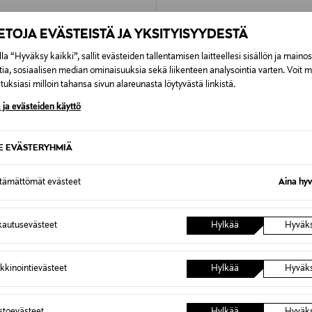
IETOJA EVÄSTEISTÄ JA YKSITYISYYDESTÄ
la “Hyväksy kaikki”, sallit evästeiden tallentamisen laitteellesi sisällön ja maino
tia, sosiaalisen median ominaisuuksia sekä liikenteen analysointia varten. Voit 
uksiasi milloin tahansa sivun alareunasta löytyvästä linkistä.
 ja evästeiden käyttö
SE EVÄSTERYHMIÄ
ttämättömät evästeet
Aina hyv
autusevästeet
Hylkää
Hyväk
BS TOYS
pettavainen peli Kello
Kuminauhapyssy ja maalitaulu
rice
Original Price
29,99 €
kkinointievästeet
Hylkää
Hyväk
astoevästeet
Hylkää
Hyväk