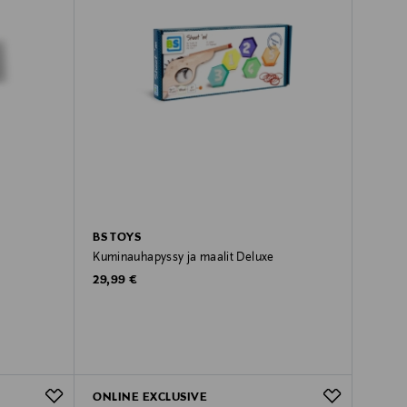
BS TOYS
Kuminauhapyssy ja maalit Deluxe
Original Price
29,99 €
ONLINE EXCLUSIVE