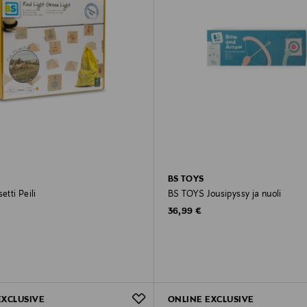
BS TOYS
etti Peili
BS TOYS Jousipyssy ja nuoli
rice
Original Price
36,99 €
EXCLUSIVE
ONLINE EXCLUSIVE