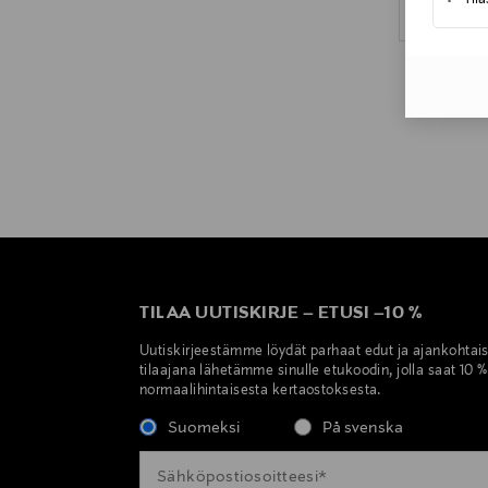
TILAA UUTISKIRJE
–
ETUSI
–
10 %
Uutiskirjeestämme löydät parhaat edut ja ajankohtai
tilaajana lähetämme sinulle etukoodin, jolla saat 10 
normaalihintaisesta kertaostoksesta.
Suomeksi
På svenska