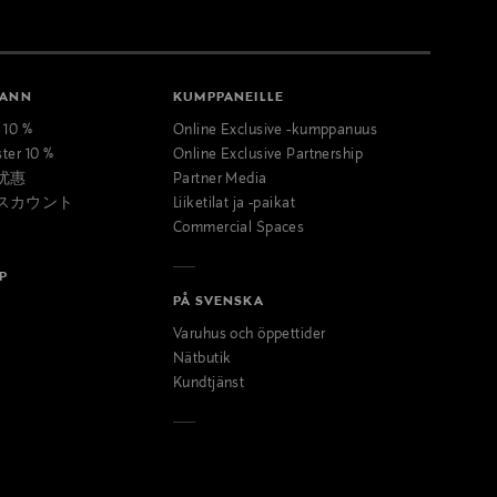
MANN
KUMPPANEILLE
t 10 %
Online Exclusive -kumppanuus
ster 10 %
Online Exclusive Partnership
优惠
Partner Media
スカウント
Liiketilat ja -paikat
Commercial Spaces
P
PÅ SVENSKA
Varuhus och öppettider
Nätbutik
Kundtjänst