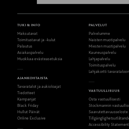
TUKI & INFO
PALVELUT
Maksutavat
Palvelumme
Toimitustavat ja -kulut
Naisten muotipalvelu
Palautus
Miesten muotipalvelu
Asiakaspalvelu
Kauneuspalvelu
Muokkaa evästeasetuksia
Lahjapalvelu
Toimituspalvelu
Lahjakortti tavarataloo
AJANKOHTAISTA
Tavaratalot ja aukioloajat
VASTUULLISUUS
Tiedotteet
Kampanjat
Osta vastuullisesti
Black Friday
Stockmannin vastuullis
Hullut Päivät
Saavutettavuusseloste
Online Exclusive
Tillgänglighetsutlåtand
Accessibility Statement