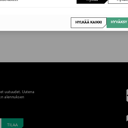
HYVÄKSY 
HYLKÄÄ KAIKKI
set uutuudet. Uutena
%:n alennuksen