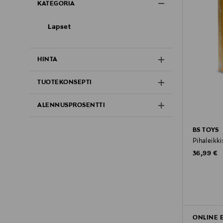
KATEGORIA
Lapset
HINTA
TUOTEKONSEPTI
ALENNUSPROSENTTI
BS TOYS
Pihaleikkis
Original P
36,99 €
ONLINE 