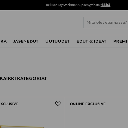
Lue lisää MyStockmann-jäsenyydestä
täältä
KKA
JÄSENEDUT
UUTUUDET
EDUT & IDEAT
PREMI
- KAIKKI KATEGORIAT
EXCLUSIVE
ONLINE EXCLUSIVE