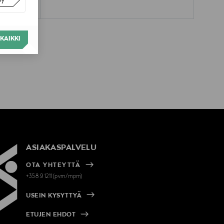
KAIKKI
ASIAKASPALVELU
OTA YHTEYTTÄ
+358 9 1211(pvm/mpm)
USEIN KYSYTTYÄ
ETUJEN EHDOT