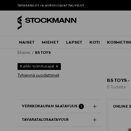
TAVARATALOT JA AUKIOLOAJAT
PALVELUT
NAISET
MIEHET
LAPSET
KOTI
KOSMETII
Etusivu
BS TOYS
Kaikki toimitusajat
Tyhjennä suodattimet
BS TOYS 
6 Tuotetta
6 Tuotetta
VERKKOKAUPAN SAATAVUUS
ONLINE 
1
TAVARATALOSAATAVUUS