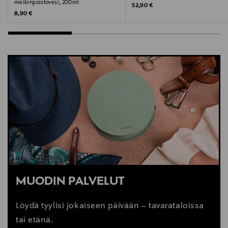
meikinpoistovesi, 200ml
Original Price
52,90 €
Original Price
8,90 €
MUODIN PALVELUT
Löydä tyylisi jokaiseen päivään – tavarataloissa
tai etänä.