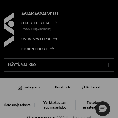
ASIAKASPALVELU
OTA YHTEYTTÄ
+358 9 1211(pvm/mpm)
USEIN KYSYTTYÄ
ETUJEN EHDOT
NÄYTÄ VALIKKO
TUKI & INFO
Instagram
Facebook
Pinterest
AJANKOHTAISTA
PALVELUT
Verkkokaupan
Tietoturva ja
Tietosuojaseloste
sopimusehdot
evästeiden käyttö
VASTUULLISUUS
©
2026 All rights reserved