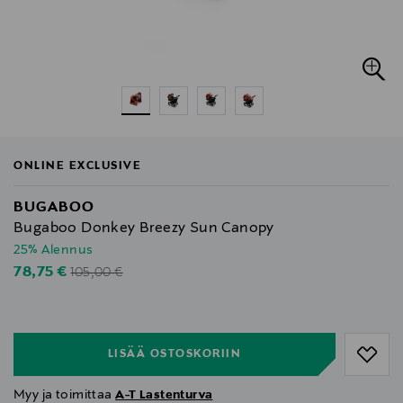
ONLINE EXCLUSIVE
BUGABOO
Bugaboo Donkey Breezy Sun Canopy
25% Alennus
Original Price
Discounted Price
78,75 €
105,00 €
null
null
LISÄÄ OSTOSKORIIN
Myy ja toimittaa
A-T Lastenturva