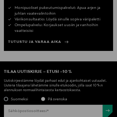
Monipuoliset pukeutumispalvelut: Apua arjen ja
juhlan vaatevalintoihin
Värikonsultaatio: Löydä sinulle sopiva väripaletti
Ompelupalvelu: Korjaukset uusiin ja vanhoihin
vaatteisiisi
TUTUSTU JA VARAA AIKA
TILAA UUTISKIRJE
–
ETUSI
–
10 %
Uutiskirjeestämme löydät parhaat edut ja ajankohtaiset uutuudet.
Uutena tilaajana lähetämme sinulle etukoodin, jolla saat 10 %:n
alennuksen normaalihintaisesta kertaostoksesta.
Suomeksi
På svenska