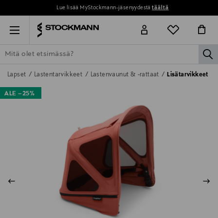
Lue lisää MyStockmann-jäsenyydestä
täältä
Menu
la
ETSI KAIKKI
NAISET
MIEHET
LAPSET
KOTI
KOSMETIIK
Lapset
Lastentarvikkeet
Lastenvaunut & -rattaat
Lisätarvikkeet
ALE –25%