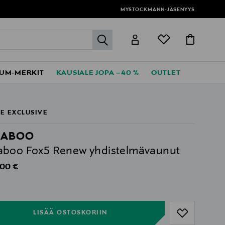
MYSTOCKMANN-JÄSENYYS
label.header.go
UM-MERKIT
KAUSIALE JOPA –40 %
OUTLET
E EXCLUSIVE
GABOO
boo Fox5 Renew yhdistelmävaunut
al Price
,00 €
ull
ull
LISÄÄ OSTOSKORIIN