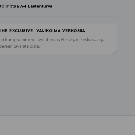
 toimittaa
A-T Lastenturva
INE EXCLUSIVE -VALIKOIMA VERKOSSA
n kumppanimme löydät myös Helsingin keskustan ja
ereen tavarataloista.