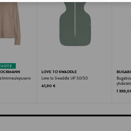
TUOTE
STOCKMANN
LOVE TO SWADDLE
BUGAB
kashmirneulepusero
Love to Swaddle UP 50/50
Bugabo
yhdiste
Original Price
41,90 €
Original
1 399,0