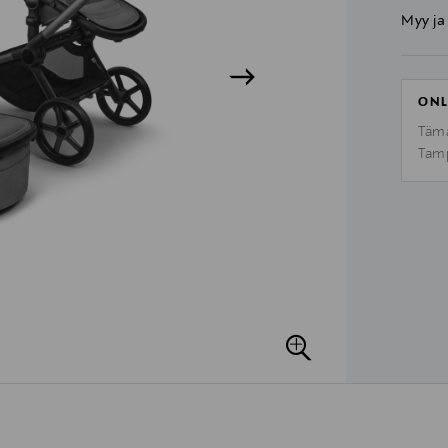
Myy ja
ONL
Tämä
Tamp