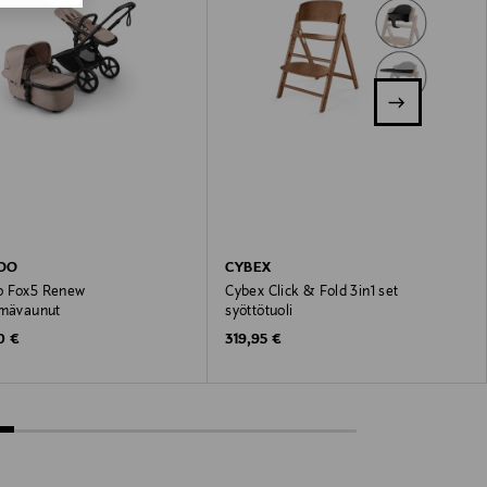
OO
CYBEX
o Fox5 Renew
Cybex Click & Fold 3in1 set
lmävaunut
syöttötuoli
 Price
Original Price
0 €
319,95 €