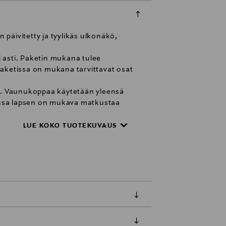
päivitetty ja tyylikäs ulkonäkö,
 asti. Paketin mukana tulee
aketissa on mukana tarvittavat osat
a. Vaunukoppaa käytetään yleensä
 jossa lapsen on mukava matkustaa
 hengittävä mesh-
utessaan kiertämään vaunukopan
LUE KOKO TUOTEKUVAUS
ainen ja kankaita
istuin on kuppimainen ja se saadaan
yä yhteensä 10 cm, jolloin rattaat
alluksella. Jokainen valjaan vyö
inosassa lapsi voi matkustaa selkä
ällä istuinta on mahdollista