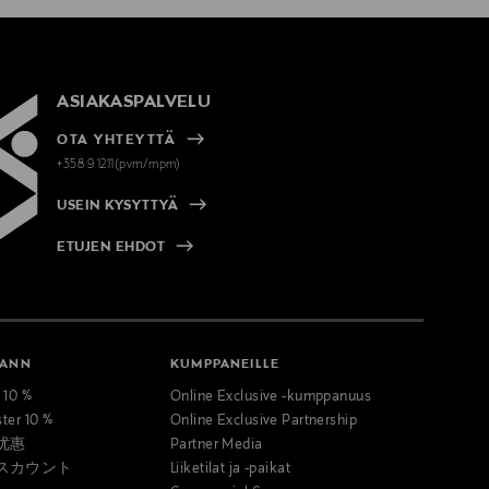
ASIAKASPALVELU
OTA YHTEYTTÄ
+358 9 1211(pvm/mpm)
USEIN KYSYTTYÄ
ETUJEN EHDOT
MANN
KUMPPANEILLE
t 10 %
Online Exclusive -kumppanuus
ster 10 %
Online Exclusive Partnership
优惠
Partner Media
スカウント
Liiketilat ja -paikat