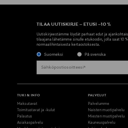
TILAA UUTISKIRJE
–
ETUSI
–
10 %
Uutiskirjeestämme löydät parhaat edut ja ajankohtai
tilaajana lähetämme sinulle etukoodin, jolla saat 10 
normaalihintaisesta kertaostoksesta.
Suomeksi
På svenska
TUKI & INFO
PALVELUT
Maksutavat
Palvelumme
Toimitustavat ja -kulut
Naisten muotipalvelu
Palautus
Miesten muotipalvelu
Asiakaspalvelu
Kauneuspalvelu