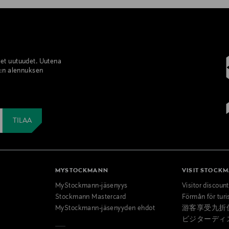
set uutuudet. Uutena
%:n alennuksen
MYSTOCKMANN
VISIT STOCK
MyStockmann-jäsenyys
Visitor discoun
Stockmann Mastercard
Förmån för turi
MyStockmann-jäsenyyden ehdot
游客享受九折
ビジターディ