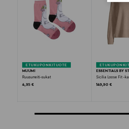
ETUKUPONKITUOTE
ETUKUPONKI
MUUMI
ESSENTIALS BY 
Ruusuneiti-sukat
Sicilia Loose Fit -
Original Price
Original Price
4,95 €
149,90 €