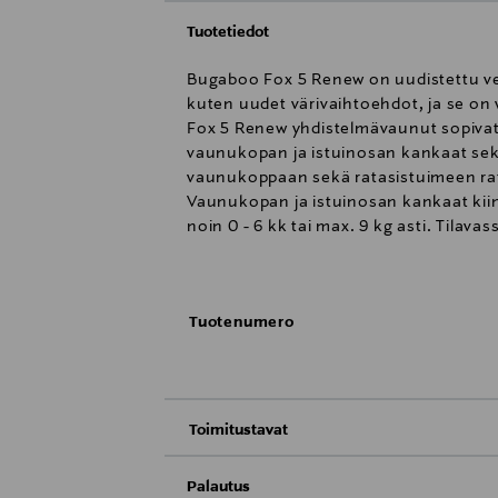
Tuotetiedot
Bugaboo Fox 5 Renew on uudistettu ver
kuten uudet värivaihtoehdot, ja se on 
Fox 5 Renew yhdistelmävaunut sopivat 
vaunukopan ja istuinosan kankaat sek
vaunukoppaan sekä ratasistuimeen rat
Vaunukopan ja istuinosan kankaat ki
noin 0 - 6 kk tai max. 9 kg asti. Til
ympäri vuoden. Ergonominen patja on ka
kangas. Vaunukoppa voidaan nostaa h
sisällä nostamalla vaunukopan takana o
Tuotenumero
säästävä. Vaunukopan peite on entistä s
Istuinosa otetaan käyttöön noin puole
säädettyä myös makuu- ja lepoasentoih
kasvavat lapsen mukana. Istuinosassa o
Toimitustavat
lukkiutuu itsenäisesti lukkopesään, jo
Toimitus postiin tai noutopisteeseen
tai kasvot menosuuntaan. Istuinosassa
Palautus
kasvattaa pituussuunnassa jopa 10cm