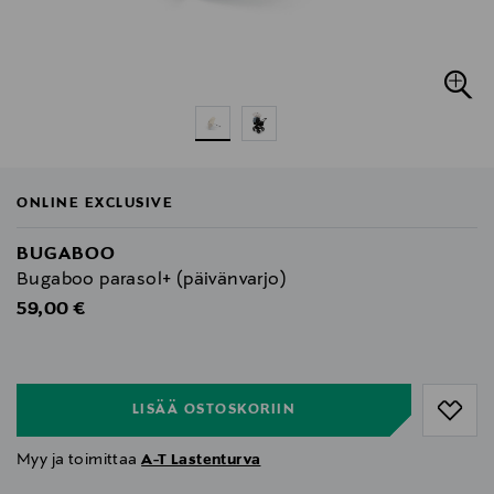
ONLINE EXCLUSIVE
BUGABOO
Bugaboo parasol+ (päivänvarjo)
Original Price
59,00 €
null
null
LISÄÄ OSTOSKORIIN
Myy ja toimittaa
A-T Lastenturva