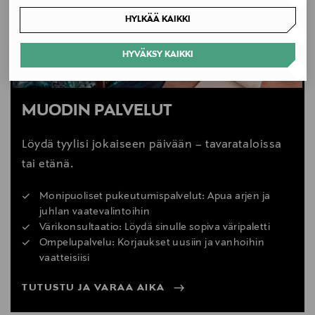
1389468
LUE TARKEMMAT PALAUTUSOHJEET
2010 malli), Bee 3, Bee 5, Bee 6, Buffalo, Cameleon
HYLKÄÄ KAIKKI
(2007 malli), Cameleon 3, Cameleon 3 plus, Cameleon
3 plus (2020), Donkey, Lynx, Fox, Fox2, Fox 3, Fox 5,
HYVÄKSY KAIKKI
Fox Cub, Donkey 2, Donkey 3, Donkey 5, Butterfly
Lisätietoja:
MUODIN PALVELUT
Väri: Fresh White
UV-kerroin 50+
Löydä tyylisi jokaiseen päivään – tavarataloissa
tai etänä.
Monipuoliset pukeutumispalvelut: Apua arjen ja
juhlan vaatevalintoihin
Värikonsultaatio: Löydä sinulle sopiva väripaletti
Ompelupalvelu: Korjaukset uusiin ja vanhoihin
vaatteisiisi
TUTUSTU JA VARAA AIKA