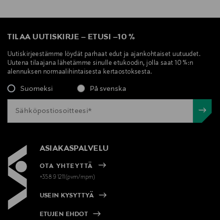
TILAA UUTISKIRJE
–
ETUSI
–
10 %
Uutiskirjeestämme löydät parhaat edut ja ajankohtaiset uutuudet.
Uutena tilaajana lähetämme sinulle etukoodin, jolla saat 10 %:n
alennuksen normaalihintaisesta kertaostoksesta.
Suomeksi
På svenska
ASIAKASPALVELU
OTA YHTEYTTÄ
+358 9 1211(pvm/mpm)
USEIN KYSYTTYÄ
ETUJEN EHDOT