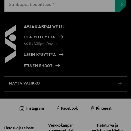
ASIAKASPALVELU
OTA YHTEYTTÄ
+358 9 1211(pvm/mpm)
USEIN KYSYTTYÄ
ETUJEN EHDOT
NÄYTÄ VALIKKO
TUKI & INFO
Instagram
Facebook
Pinterest
AJANKOHTAISTA
PALVELUT
Verkkokaupan
Tietoturva ja
Tietosuojaseloste