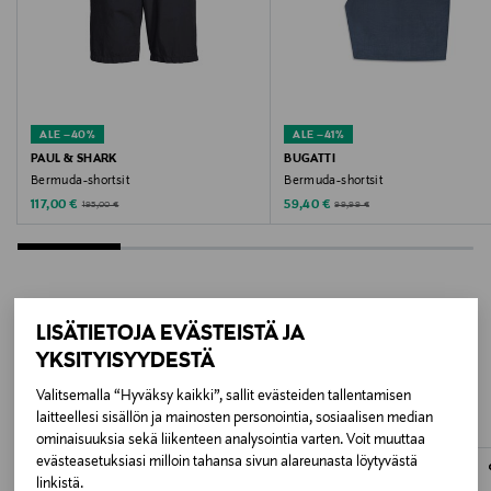
Väri
020 ECRU
Valmistusmaa
ALE –40%
ALE –41%
Bangladesh
PAUL & SHARK
BUGATTI
Bermuda-shortsit
Bermuda-shortsit
Valmistajan tuotenumero
Discounted Price
Discounted Price
Original Price
Original Price
117,00 €
59,40 €
195,00 €
99,99 €
4379-16441E
Valmistaja
Bugatti GmbH
LISÄTIETOJA EVÄSTEISTÄ JA
LISÄÄ KIINNOSTAVIA
YKSITYISYYDESTÄ
Valmistajan osoite
TUOTTEITA
Valitsemalla “Hyväksy kaikki”, sallit evästeiden tallentamisen
laitteellesi sisällön ja mainosten personointia, sosiaalisen median
Hansastrasse 55, 32049 Herford, Germany
ominaisuuksia sekä liikenteen analysointia varten. Voit muuttaa
evästeasetuksiasi milloin tahansa sivun alareunasta löytyvästä
Digitaalinen osoite
linkistä.