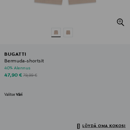
BUGATTI
Bermuda-shortsit
40% Alennus
Original Price
Discounted Price
47,90 €
79,99 €
Valitse
Väri
LÖYDÄ OMA KOKOSI