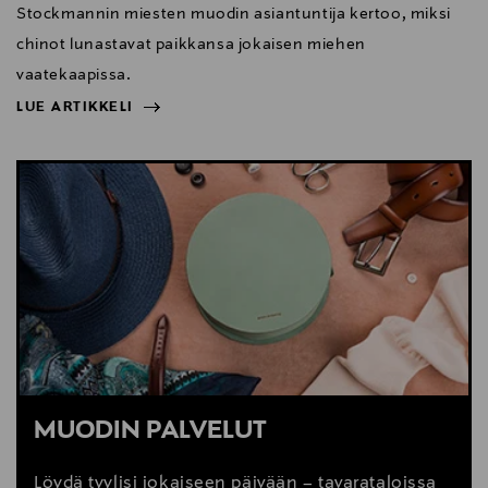
Stockmannin miesten muodin asiantuntija kertoo, miksi
chinot lunastavat paikkansa jokaisen miehen
vaatekaapissa.
LUE ARTIKKELI
NÄYTÄ VÄHEMMÄN
LUE ARTIKKELI
MUODIN PALVELUT
Löydä tyylisi jokaiseen päivään – tavarataloissa