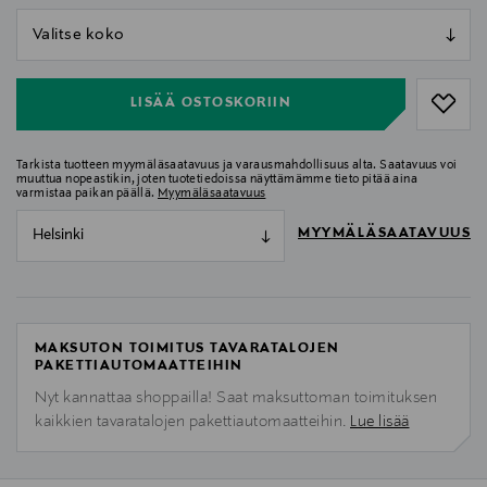
null
null
LISÄÄ OSTOSKORIIN
Tarkista tuotteen myymäläsaatavuus ja varausmahdollisuus alta. Saatavuus voi
muuttua nopeastikin, joten tuotetiedoissa näyttämämme tieto pitää aina
varmistaa paikan päällä.
Myymäläsaatavuus
MYYMÄLÄSAATAVUUS
Helsinki
MAKSUTON TOIMITUS TAVARATALOJEN
PAKETTIAUTOMAATTEIHIN
Nyt kannattaa shoppailla! Saat maksuttoman toimituksen
kaikkien tavaratalojen pakettiautomaatteihin.
Lue lisää