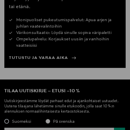
tai etänä.
Monipuoliset pukeutumispalvelut: Apua arjen ja
juhlan vaatevalintoihin
Värikonsultaatio: Löydä sinulle sopiva väripaletti
Ompelupalvelu: Korjaukset uusiin ja vanhoihin
vaatteisiisi
TUTUSTU JA VARAA AIKA
TILAA UUTISKIRJE
–
ETUSI
–
10 %
Uutiskirjeestämme löydät parhaat edut ja ajankohtaiset uutuudet.
Uutena tilaajana lähetämme sinulle etukoodin, jolla saat 10 %:n
alennuksen normaalihintaisesta kertaostoksesta.
Suomeksi
På svenska