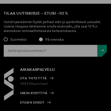
TILAA UUTISKIRJE
–
ETUSI
–
10 %
Uutiskirjeestämme löydät parhaat edut ja ajankohtaiset uutuudet.
Uutena tilaajana lähetämme sinulle etukoodin, jolla saat 10 %:n
alennuksen normaalihintaisesta kertaostoksesta.
Suomeksi
På svenska
ASIAKASPALVELU
OTA YHTEYTTÄ
+358 9 1211(pvm/mpm)
USEIN KYSYTTYÄ
ETUJEN EHDOT