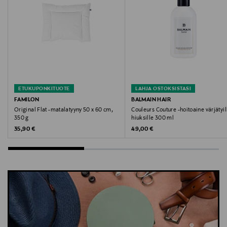
Avainsanat
Bugatti, liivi, miesten liivi, puuvillaliivi,
kerrospukeutuminen
ETUKUPONKITUOTE
LAHJA OSTOKSISTASI
FAMILON
BALMAIN HAIR
Original Flat -matalatyyny 50 x 60 cm,
Couleurs Couture -hoitoaine värjätyil
350 g
hiuksille 300 ml
Original Price
Original Price
35,90 €
49,00 €