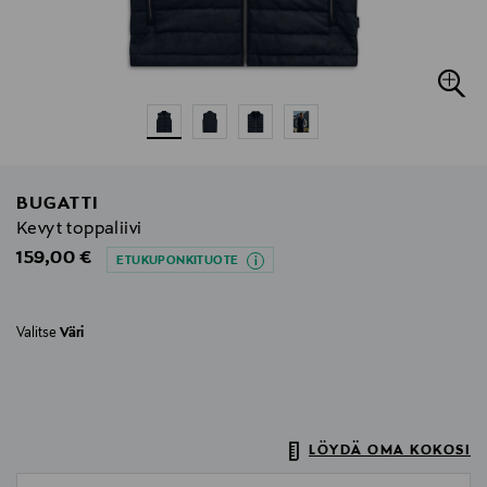
BUGATTI
Kevyt toppaliivi
Original Price
159,00 €
ETUKUPONKITUOTE
Valitse
Väri
LÖYDÄ OMA KOKOSI