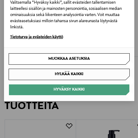
Valitsemalla “Hyväksy kaikki”, sallit evästeiden tallentamisen
390 NAVY BLUE
laitteellesi sisällön ja mainosten personointia, sosiaalisen median
ominaisuuksia sekä liikenteen analysointia varten. Voit muuttaa
Valmistusmaa
evästeasetuksiasi milloin tahansa sivun alareunasta löytyvästä
linkistä.
Bangladesh
ETUKUPONKITUOTE
ETUKUPONKITUOTE
Tietoturva ja evästeiden käyttö
TOMMY HILFIGER
MARC O'POLO
Valmistajan tuotenumero
Core- pakattava toppaliivi
Toppaliivi
Original Price
Original Price
179,90 €
149,95 €
8850 25072
MUOKKAA ASETUKSIA
Valmistaja
HYLKÄÄ KAIKKI
Bugatti GmbH
HYVÄKSY KAIKKI
LISÄÄ KIINNOSTAVIA
Valmistajan osoite
TUOTTEITA
Hansastrasse 55, 32049 Herford, Germany
Digitaalinen osoite
service.de@bugatti-fashion.com