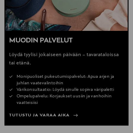
MUODIN PALVELUT
Löydä tyylisi jokaiseen päivään – tavarataloissa
tai etänä.
Monipuoliset pukeutumispalvelut: Apua arjen ja
juhlan vaatevalintoihin
Värikonsultaatio: Löydä sinulle sopiva väripaletti
Ompelupalvelu: Korjaukset uusiin ja vanhoihin
vaatteisiisi
TUTUSTU JA VARAA AIKA