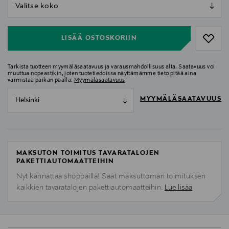
null
null
LISÄÄ OSTOSKORIIN
Tarkista tuotteen myymäläsaatavuus ja varausmahdollisuus alta. Saatavuus voi
muuttua nopeastikin, joten tuotetiedoissa näyttämämme tieto pitää aina
varmistaa paikan päällä.
Myymäläsaatavuus
MYYMÄLÄSAATAVUUS
Helsinki
MAKSUTON TOIMITUS TAVARATALOJEN
PAKETTIAUTOMAATTEIHIN
Nyt kannattaa shoppailla! Saat maksuttoman toimituksen
kaikkien tavaratalojen pakettiautomaatteihin.
Lue lisää