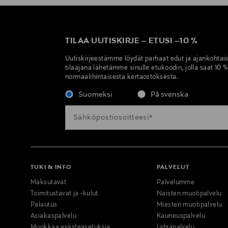
TILAA UUTISKIRJE
–
ETUSI
–
10 %
Uutiskirjeestämme löydät parhaat edut ja ajankohtai
tilaajana lähetämme sinulle etukoodin, jolla saat 10 
normaalihintaisesta kertaostoksesta.
Suomeksi
På svenska
TUKI & INFO
PALVELUT
Maksutavat
Palvelumme
Toimitustavat ja -kulut
Naisten muotipalvelu
Palautus
Miesten muotipalvelu
Asiakaspalvelu
Kauneuspalvelu
Muokkaa evästeasetuksia
Lahjapalvelu