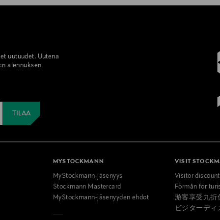
set uutuudet. Uutena
%:n alennuksen
MYSTOCKMANN
VISIT STOCK
MyStockmann-jäsenyys
Visitor discoun
Stockmann Mastercard
Förmån för turi
MyStockmann-jäsenyyden ehdot
游客享受九折
ビジターディ