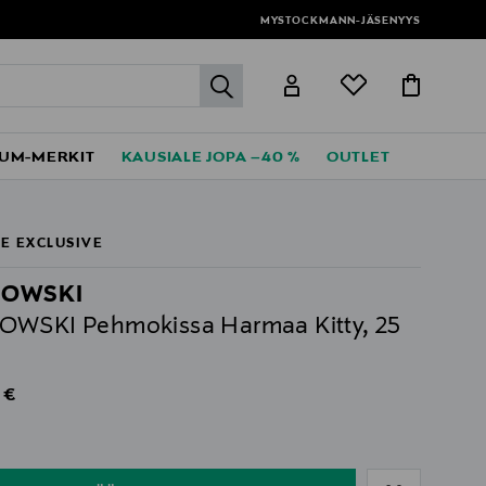
MYSTOCKMANN-JÄSENYYS
label.header.go
UM-MERKIT
KAUSIALE JOPA –40 %
OUTLET
E EXCLUSIVE
OWSKI
WSKI Pehmokissa Harmaa Kitty, 25
al Price
 €
ull
ull