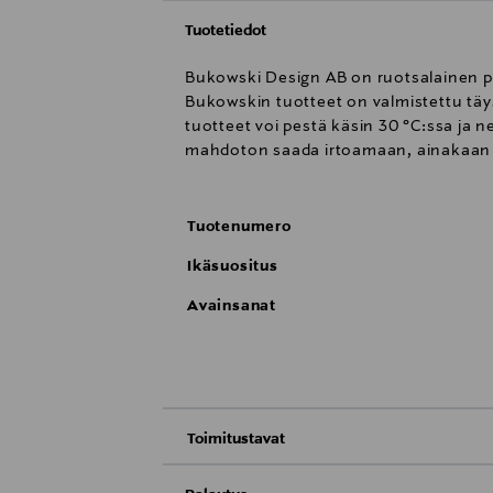
Tuotetiedot
Bukowski Design AB on ruotsalainen per
Bukowskin tuotteet on valmistettu täys
tuotteet voi pestä käsin 30 °C:ssa ja n
mahdoton saada irtoamaan, ainakaan 
Tuotenumero
Ikäsuositus
Avainsanat
Toimitustavat
Toimitus postiin tai noutopisteeseen