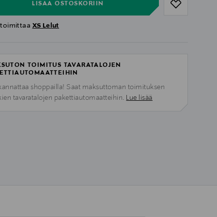
LISÄÄ OSTOSKORIIN
 toimittaa
XS Lelut
SUTON TOIMITUS TAVARATALOJEN
ETTIAUTOMAATTEIHIN
kannattaa shoppailla! Saat maksuttoman toimituksen
kien tavaratalojen pakettiautomaatteihin.
Lue lisää