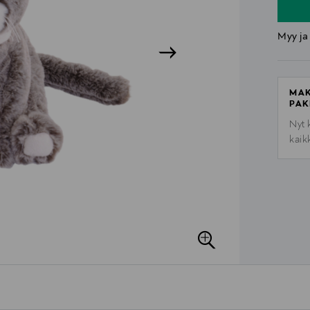
Myy ja
MAK
PAK
Nyt 
kaik