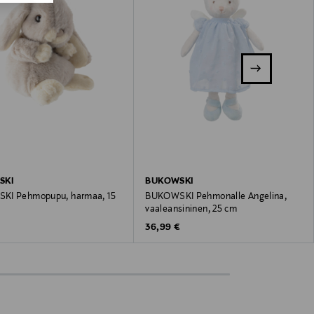
SKI
BUKOWSKI
KI Pehmopupu, harmaa, 15
BUKOWSKI Pehmonalle Angelina,
vaaleansininen, 25 cm
 Price
Original Price
€
36,99 €