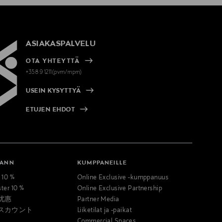
ASIAKASPALVELU
OTA YHTEYTTÄ
+358 9 1211(pvm/mpm)
USEIN KYSYTTYÄ
ETUJEN EHDOT
MANN
KUMPPANEILLE
t 10 %
Online Exclusive -kumppanuus
ster 10 %
Online Exclusive Partnership
优惠
Partner Media
スカウント
Liiketilat ja -paikat
Commercial Spaces