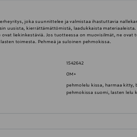
heyritys, joka suunnittelee ja valmistaa ihastuttavia nalleka
in uusista, kierrättämättömistä, laadukkaista materiaaleista. 
e ovat liekinkestäviä. Jos tuotteessa on muovisilmät, ne ovat t
lasten toimesta. Pehmeä ja suloinen pehmokissa.
1542642
0M+
pehmolelu kissa, harmaa kitty,
pehmokissa suomi, lasten lelu 
0,00 € – 4,90 €