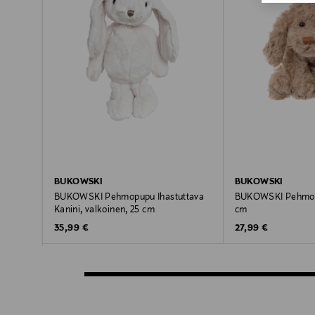
BUKOWSKI
BUKOWSKI
BUKOWSKI Pehmopupu Ihastuttava
BUKOWSKI Pehmoko
Kanini, valkoinen, 25 cm
cm
Original Price
Original Price
35,99 €
27,99 €