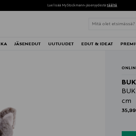
Lue lisää MyStockmann-jäsenyydestä
täältä
KKA
JÄSENEDUT
UUTUUDET
EDUT & IDEAT
PREMI
ONLIN
BUK
BUKO
cm
Origin
35,99
n
n