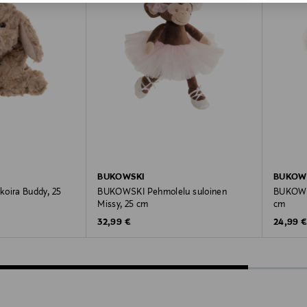
BUKOWSKI
BUKOW
ira Buddy, 25
BUKOWSKI Pehmolelu suloinen
BUKOWS
Missy, 25 cm
cm
Original Price
Original
32,99 €
24,99 